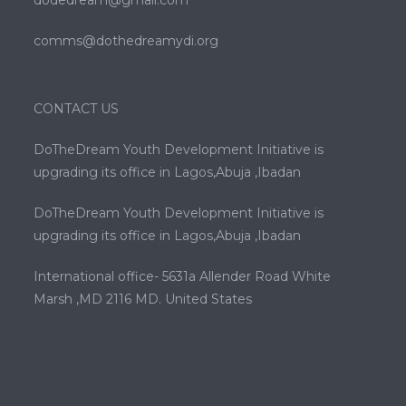
dodedream@gmail.com
comms@dothedreamydi.org
CONTACT US
DoTheDream Youth Development Initiative is
upgrading its office in Lagos,Abuja ,Ibadan
DoTheDream Youth Development Initiative is
upgrading its office in Lagos,Abuja ,Ibadan
International office- 5631a Allender Road White
Marsh ,MD 2116 MD. United States