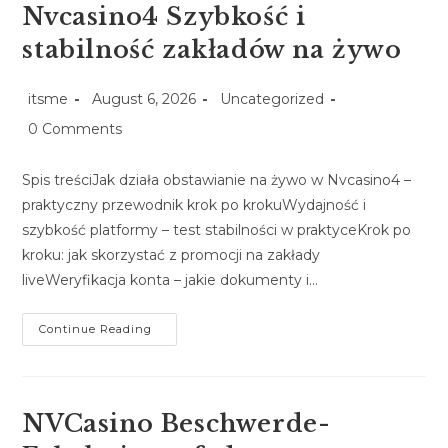
Nvcasino4 Szybkość i
stabilność zakładów na żywo
Post
Post
Post
itsme
August 6, 2026
Uncategorized
author:
published:
category:
Post
0 Comments
comments:
Spis treściJak działa obstawianie na żywo w Nvcasino4 –
praktyczny przewodnik krok po krokuWydajność i
szybkość platformy – test stabilności w praktyceKrok po
kroku: jak skorzystać z promocji na zakłady
liveWeryfikacja konta – jakie dokumenty i…
Nvcasino4
Continue Reading
Szybkość
I
Stabilność
Zakładów
Na
Żywo
NVCasino Beschwerde-