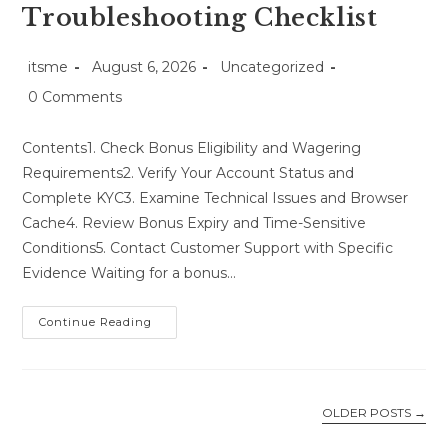
Troubleshooting Checklist
Post
Post
Post
itsme
August 6, 2026
Uncategorized
author:
published:
category:
Post
0 Comments
comments:
Contents1. Check Bonus Eligibility and Wagering
Requirements2. Verify Your Account Status and
Complete KYC3. Examine Technical Issues and Browser
Cache4. Review Bonus Expiry and Time-Sensitive
Conditions5. Contact Customer Support with Specific
Evidence Waiting for a bonus…
Gangbob
Continue Reading
Bonus
Not
Credited:
Troubleshooting
Checklist
OLDER POSTS
→