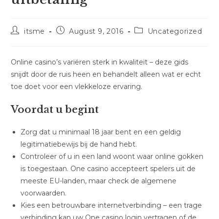
Post
Post
Post
itsme
August 9, 2016
Uncategorized
author:
published:
category:
Online casino’s variëren sterk in kwaliteit – deze gids
snijdt door de ruis heen en behandelt alleen wat er echt
toe doet voor een vlekkeloze ervaring.
Voordat u begint
Zorg dat u minimaal 18 jaar bent en een geldig
legitimatiebewijs bij de hand hebt.
Controleer of u in een land woont waar online gokken
is toegestaan. One casino accepteert spelers uit de
meeste EU-landen, maar check de algemene
voorwaarden.
Kies een betrouwbare internetverbinding – een trage
verbinding kan uw One casino login vertragen of de