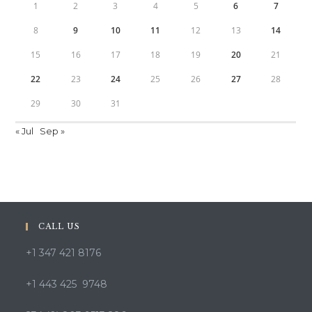
1
2
3
4
5
6
7
8
9
10
11
12
13
14
15
16
17
18
19
20
21
22
23
24
25
26
27
28
29
30
31
« Jul
Sep »
CALL US
+1 347 421 8176
+1 443 425 9748