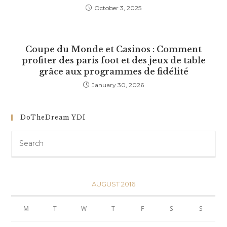
October 3, 2025
Coupe du Monde et Casinos : Comment
profiter des paris foot et des jeux de table
grâce aux programmes de fidélité
January 30, 2026
DoTheDream YDI
AUGUST 2016
M
T
W
T
F
S
S