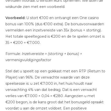
vervullen voordat u winsten kunt opnemen. We laten de
wiskunde zien met een voorbeeld.
Voorbeeld:
U stort €100 en ontvangt een One casino
bonus van 100% (dus €100 extra). De bonusvoorwaarden
vermelden een inzetvereiste van 35x (bonus + storting).
Het totale speeltegoed is €200 en de te spelen omzet is
35 × €200 = €7.000.
Formule:
Inzetvereiste = (storting + bonus) ×
vermenigvuldigingsfactor
Stel dat u speelt op een gokkast met een RTP (Return to
Player) van 96%. De verwachte waarde van deze
speelsessie is: u zet €7.000 in, het huis houdt naar
verwachting 4% van dat bedrag. Dat is een verwacht
verlies van €7.000 × 0,04 = €280. Aangezien u met
€200 begon, is de kans groot dat het bonusgeld opraakt
voordat u aan de omzet voldoet. Een positieve