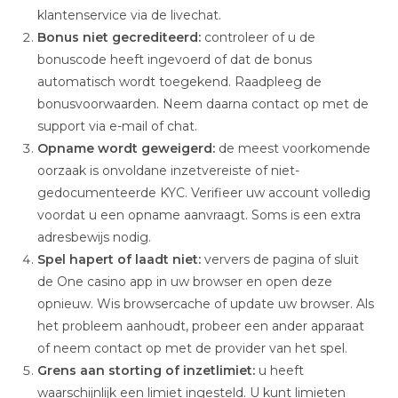
klantenservice via de livechat.
Bonus niet gecrediteerd:
controleer of u de
bonuscode heeft ingevoerd of dat de bonus
automatisch wordt toegekend. Raadpleeg de
bonusvoorwaarden. Neem daarna contact op met de
support via e-mail of chat.
Opname wordt geweigerd:
de meest voorkomende
oorzaak is onvoldane inzetvereiste of niet-
gedocumenteerde KYC. Verifieer uw account volledig
voordat u een opname aanvraagt. Soms is een extra
adresbewijs nodig.
Spel hapert of laadt niet:
ververs de pagina of sluit
de One casino app in uw browser en open deze
opnieuw. Wis browsercache of update uw browser. Als
het probleem aanhoudt, probeer een ander apparaat
of neem contact op met de provider van het spel.
Grens aan storting of inzetlimiet:
u heeft
waarschijnlijk een limiet ingesteld. U kunt limieten