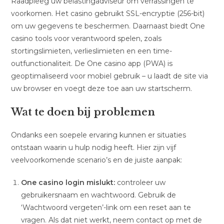
Raadpleeg uw belastingadviseur om verrassingen te
voorkomen. Het casino gebruikt SSL-encryptie (256-bit)
om uw gegevens te beschermen. Daarnaast biedt One
casino tools voor verantwoord spelen, zoals
stortingslimieten, verlieslimieten en een time-
outfunctionaliteit. De One casino app (PWA) is
geoptimaliseerd voor mobiel gebruik – u laadt de site via
uw browser en voegt deze toe aan uw startscherm.
Wat te doen bij problemen
Ondanks een soepele ervaring kunnen er situaties
ontstaan waarin u hulp nodig heeft. Hier zijn vijf
veelvoorkomende scenario’s en de juiste aanpak:
One casino login mislukt:
controleer uw
gebruikersnaam en wachtwoord. Gebruik de
‘Wachtwoord vergeten’-link om een reset aan te
vragen. Als dat niet werkt, neem contact op met de