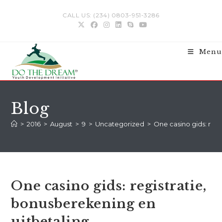
Skip
CALL US: (234) 0803-951-3286
to
content
Menu
Blog
>
2016
>
August
>
9
>
Uncategorized
>
One casino gids: regi
One casino gids: registratie,
bonusberekening en
uitbetaling