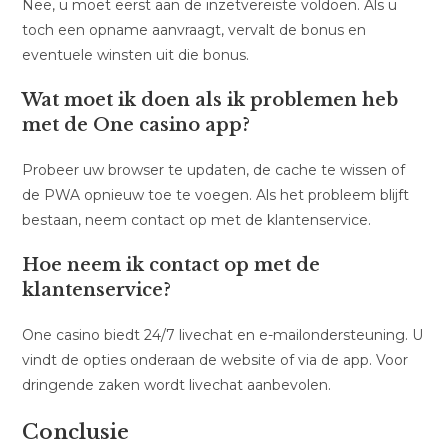
Nee, u moet eerst aan de inzetvereiste voldoen. Als u
toch een opname aanvraagt, vervalt de bonus en
eventuele winsten uit die bonus.
Wat moet ik doen als ik problemen heb
met de One casino app?
Probeer uw browser te updaten, de cache te wissen of
de PWA opnieuw toe te voegen. Als het probleem blijft
bestaan, neem contact op met de klantenservice.
Hoe neem ik contact op met de
klantenservice?
One casino biedt 24/7 livechat en e-mailondersteuning. U
vindt de opties onderaan de website of via de app. Voor
dringende zaken wordt livechat aanbevolen.
Conclusie