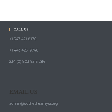
CALL US
+1 347 421 8176
+1 443 425 9748
234 (0) 803 9513 286
EMAIL US
admin@dothedreamydi.org