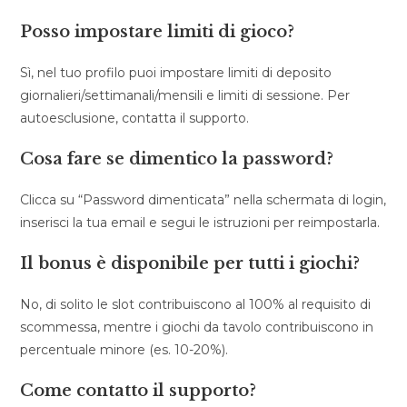
Posso impostare limiti di gioco?
Sì, nel tuo profilo puoi impostare limiti di deposito
giornalieri/settimanali/mensili e limiti di sessione. Per
autoesclusione, contatta il supporto.
Cosa fare se dimentico la password?
Clicca su “Password dimenticata” nella schermata di login,
inserisci la tua email e segui le istruzioni per reimpostarla.
Il bonus è disponibile per tutti i giochi?
No, di solito le slot contribuiscono al 100% al requisito di
scommessa, mentre i giochi da tavolo contribuiscono in
percentuale minore (es. 10-20%).
Come contatto il supporto?