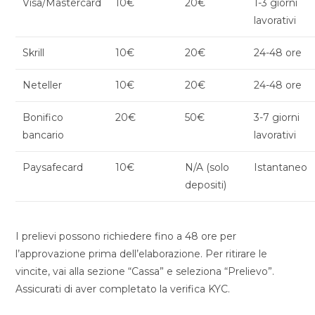
Visa/Mastercard
10€
20€
1-3 giorni
lavorativi
Skrill
10€
20€
24-48 ore
Neteller
10€
20€
24-48 ore
Bonifico
20€
50€
3-7 giorni
bancario
lavorativi
Paysafecard
10€
N/A (solo
Istantaneo
depositi)
I prelievi possono richiedere fino a 48 ore per
l’approvazione prima dell’elaborazione. Per ritirare le
vincite, vai alla sezione “Cassa” e seleziona “Prelievo”.
Assicurati di aver completato la verifica KYC.