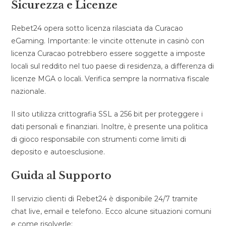
Sicurezza e Licenze
Rebet24 opera sotto licenza rilasciata da Curacao
eGaming. Importante: le vincite ottenute in casinò con
licenza Curacao potrebbero essere soggette a imposte
locali sul reddito nel tuo paese di residenza, a differenza di
licenze MGA o locali. Verifica sempre la normativa fiscale
nazionale.
Il sito utilizza crittografia SSL a 256 bit per proteggere i
dati personali e finanziari. Inoltre, è presente una politica
di gioco responsabile con strumenti come limiti di
deposito e autoesclusione.
Guida al Supporto
Il servizio clienti di Rebet24 è disponibile 24/7 tramite
chat live, email e telefono. Ecco alcune situazioni comuni
e come risolverle: