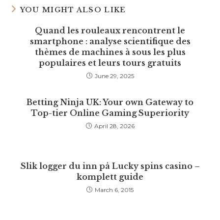
YOU MIGHT ALSO LIKE
Quand les rouleaux rencontrent le
smartphone : analyse scientifique des
thèmes de machines à sous les plus
populaires et leurs tours gratuits
June 29, 2025
Betting Ninja UK: Your own Gateway to
Top-tier Online Gaming Superiority
April 28, 2026
Slik logger du inn på Lucky spins casino –
komplett guide
March 6, 2015