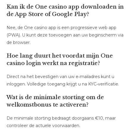
Kan ik de One casino app downloaden in
de App Store of Google Play?
Nee, de One casino app is een progressieve web app
(PWA). U kunt deze toevoegen aan uw beginscherm via
de browser.
Hoe lang duurt het voordat mijn One
casino login werkt na registratie?
Direct na het bevestigen van uw e‑mailadres kunt u
inloggen. Volledige toegang krijgt u na KYC‑verificatie.
Wat is de minimale storting om de
welkomstbonus te activeren?
De minimale storting bedraagt doorgaans €10, maar
controleer de actuele voorwaarden.