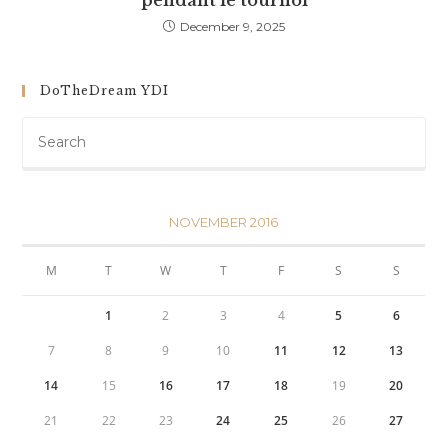
December 9, 2025
DoTheDream YDI
NOVEMBER 2016
M
T
W
T
F
S
S
1
2
3
4
5
6
7
8
9
10
11
12
13
14
15
16
17
18
19
20
21
22
23
24
25
26
27