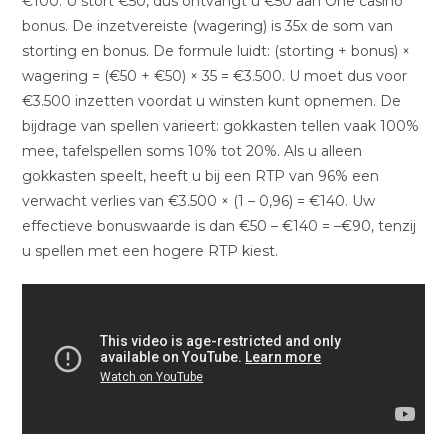
€100. U stort €50, dus ontvangt u €50 aan One casino
bonus. De inzetvereiste (wagering) is 35x de som van
storting en bonus. De formule luidt: (storting + bonus) ×
wagering = (€50 + €50) × 35 = €3.500. U moet dus voor
€3.500 inzetten voordat u winsten kunt opnemen. De
bijdrage van spellen varieert: gokkasten tellen vaak 100%
mee, tafelspellen soms 10% tot 20%. Als u alleen
gokkasten speelt, heeft u bij een RTP van 96% een
verwacht verlies van €3.500 × (1 – 0,96) = €140. Uw
effectieve bonuswaarde is dan €50 – €140 = –€90, tenzij
u spellen met een hogere RTP kiest.