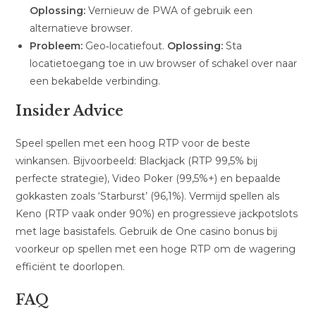
Oplossing:
Vernieuw de PWA of gebruik een
alternatieve browser.
Probleem:
Geo‑locatiefout.
Oplossing:
Sta
locatietoegang toe in uw browser of schakel over naar
een bekabelde verbinding.
Insider Advice
Speel spellen met een hoog RTP voor de beste
winkansen. Bijvoorbeeld: Blackjack (RTP 99,5% bij
perfecte strategie), Video Poker (99,5%+) en bepaalde
gokkasten zoals ‘Starburst’ (96,1%). Vermijd spellen als
Keno (RTP vaak onder 90%) en progressieve jackpotslots
met lage basistafels. Gebruik de One casino bonus bij
voorkeur op spellen met een hoge RTP om de wagering
efficiënt te doorlopen.
FAQ