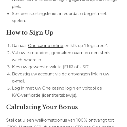
plek.
Stel een stortingslimiet in voordat u begint met
spelen.
How to Sign Up
Ga naar
One casino online
en klik op ‘Registreer’.
Vul uw e‑mailadres, gebruikersnaam en een sterk
wachtwoord in.
Kies uw gewenste valuta (EUR of USD).
Bevestig uw account via de ontvangen link in uw
e‑mail.
Log in met uw One casino login en voltooi de
KYC‑verificatie (identiteitsbewijs).
Calculating Your Bonus
Stel dat u een welkomstbonus van 100% ontvangt tot