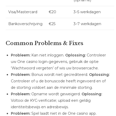
(opname)
Visa/Mastercard
€20
3–5 werkdagen
Bankoverschrijving
€25
3–7 werkdagen
Common Problems & Fixes
Probleem:
Kan niet inloggen.
Oplossing:
Controleer
uw One casino login‑gegevens, gebruik de optie
‘Wachtwoord vergeten’ of wis uw browsercache.
Probleem:
Bonus wordt niet gecrediteerd.
Oplossing:
Controleer of u de bonuscode heeft ingevoerd en of
de storting voldoet aan de minimale storting.
Probleem:
Opname wordt geweigerd.
Oplossing:
Voltooi de KYC‑verificatie; upload een geldig
identiteitsbewijs en adresbewijs.
Probleem:
Spel laadt niet in de One casino app.