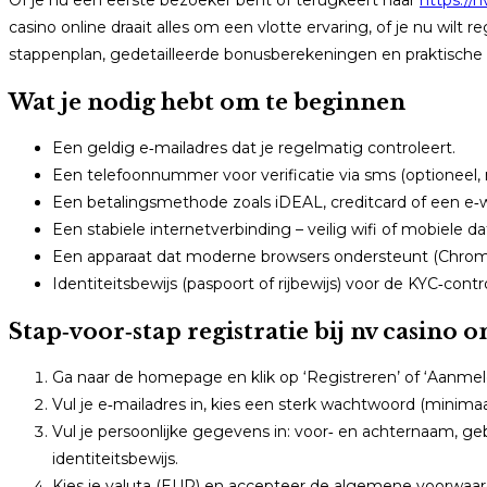
Of je nu een eerste bezoeker bent of terugkeert naar
https://n
casino online draait alles om een vlotte ervaring, of je nu wilt 
stappenplan, gedetailleerde bonusberekeningen en praktisch
Wat je nodig hebt om te beginnen
Een geldig e‑mailadres dat je regelmatig controleert.
Een telefoonnummer voor verificatie via sms (optioneel,
Een betalingsmethode zoals iDEAL, creditcard of een e‑wall
Een stabiele internetverbinding – veilig wifi of mobiele da
Een apparaat dat moderne browsers ondersteunt (Chrome, F
Identiteitsbewijs (paspoort of rijbewijs) voor de KYC‑contr
Stap‑voor‑stap registratie bij nv casino o
Ga naar de homepage en klik op ‘Registreren’ of ‘Aanmel
Vul je e‑mailadres in, kies een sterk wachtwoord (minimaa
Vul je persoonlijke gegevens in: voor‑ en achternaam, 
identiteitsbewijs.
Kies je valuta (EUR) en accepteer de algemene voorwaar