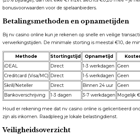
bonusvoorwaarden voor de spelaanbieders.
Betalingsmethoden en opnametijden
Bij nv casino online kun je rekenen op snelle en veilige transa
verwerkingstijden. De minimale storting is meestal €10, de m
Methode
Stortingstijd
Opnametijd
Koste
iDEAL
Direct
1-3 werkdagen
Geen
Creditcard (Visa/MC)
Direct
1-5 werkdagen
Geen
Skrill/Neteller
Direct
Binnen 24 uur
Geen
Bankoverschrijving
1-3 dagen
3-7 werkdagen
Mogelijk €
Houd er rekening mee dat nv casino online is gelicentieerd ond
zijn als inkomen. Raadpleeg je lokale belastingdienst.
Veiligheidsoverzicht