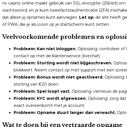
nv casino online maakt gebruik van SSL‑encryptie (256‑bit) o
wachtwoord, en je kunt tweefactorauthenticatie (2FA) inschak
dat alleen jij opnames kunt aanvragen.
Let op:
de site heeft ge
of PWA, die je als icoon op je startscherm kunt zetten.
Veelvoorkomende problemen en oploss
Probleem: Kan niet inloggen.
Oplossing: controleer of 
contact op met de klantenservice (livechat).
Probleem: Storting wordt niet bijgeschreven.
Oplossi
blokkeert. Neem contact op met support met een scree
Probleem: Bonus wordt niet geactiveerd.
Oplossing:
storting van €20 doen.
Probleem: Spel loopt vast.
Oplossing: vernieuw de pagi
Probleem: KYC wordt afgewezen.
Oplossing: zorg dat
exact overeenkomt met je account.
Probleem: Opname duurt langer dan verwacht.
Oplos
Wat te doen bij een vertraagde opname