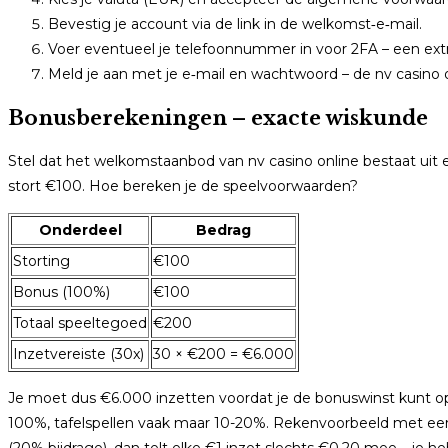
Bevestig je account via de link in de welkomst‑e‑mail.
Voer eventueel je telefoonnummer in voor 2FA – een extr
Meld je aan met je e‑mail en wachtwoord – de nv casino onl
Bonusberekeningen – exacte wiskunde
Stel dat het welkomstaanbod van nv casino online bestaat uit
stort €100. Hoe bereken je de speelvoorwaarden?
Onderdeel
Bedrag
Storting
€100
Bonus (100%)
€100
Totaal speeltegoed
€200
Inzetvereiste (30x)
30 × €200 = €6.000
Je moet dus €6.000 inzetten voordat je de bonuswinst kunt op
100%, tafelspellen vaak maar 10-20%. Rekenvoorbeeld met een 
(20% bijdrage), dan telt elke €1 inzet slechts €0,20 mee – je h