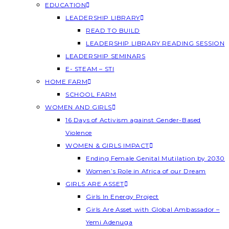
EDUCATION
LEADERSHIP LIBRARY
READ TO BUILD
LEADERSHIP LIBRARY READING SESSION
LEADERSHIP SEMINARS
E- STEAM – STI
HOME FARM
SCHOOL FARM
WOMEN AND GIRLS
16 Days of Activism against Gender-Based
Violence
WOMEN & GIRLS IMPACT
Ending Female Genital Mutilation by 2030
Women’s Role in Africa of our Dream
GIRLS ARE ASSET
Girls In Energy Project
Girls Are Asset with Global Ambassador –
Yemi Adenuga