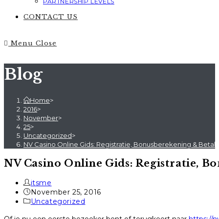
PARTNERSHIP LEVELS
CONTACT US
Menu
Close
Blog
Home
>
2016
>
November
>
25
>
Uncategorized
>
NV Casino Online Gids: Registratie, Bonusberekening & Betal
NV Casino Online Gids: Registratie, B
Post
itsme
author:
Post
November 25, 2016
published:
Post
Uncategorized
category: