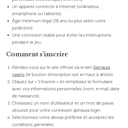
Un appareil connecté à Internet (ordinateur,
smartphone ou tablette).
Âge minimum légal (18 ans ou plus selon votre
juridiction).
Une connexion stable pour éviter les interruptions
pendant le jeu.
Comment s’inscrire
Rendez-vous sur le site officiel via le lien
Spinaura
casino
(le bouton d’inscription est en haut à droite).
Cliquez sur « S’inscrire » et remplissez le formulaire
avec vos informations personnelles (nom, e-mail, date
de naissance).
Choisissez un nom d’utilisateur et un mot de passe
sécurisé pour votre connexion spinaura login.
Sélectionnez votre devise préférée et acceptez les
conditions générales.