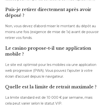
Puis-je retirer directement après avoir
déposé ?
Non, vous devez d’abord miser le montant du dépôt au
moins une fois (exigence de mise de 1x) avant de pouvoir
retirer vos fonds.
Le casino propose-t-il une application
mobile ?
Le site est optimisé pour les mobiles via une application
web progressive (PWA). Vous pouvez l’ajouter à votre
écran d’accueil depuis le navigateur.
Quelle est la limite de retrait maximale ?
La limite standard est de 10 000 € par semaine, mais
cela peut varier selon le statut VIP.