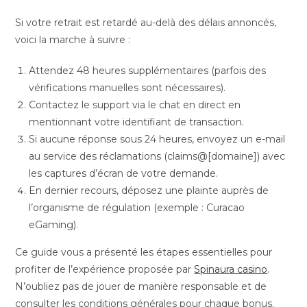
Si votre retrait est retardé au-delà des délais annoncés,
voici la marche à suivre :
Attendez 48 heures supplémentaires (parfois des
vérifications manuelles sont nécessaires).
Contactez le support via le chat en direct en
mentionnant votre identifiant de transaction.
Si aucune réponse sous 24 heures, envoyez un e-mail
au service des réclamations (claims@[domaine]) avec
les captures d’écran de votre demande.
En dernier recours, déposez une plainte auprès de
l’organisme de régulation (exemple : Curacao
eGaming).
Ce guide vous a présenté les étapes essentielles pour
profiter de l’expérience proposée par
Spinaura casino
.
N’oubliez pas de jouer de manière responsable et de
consulter les conditions générales pour chaque bonus.