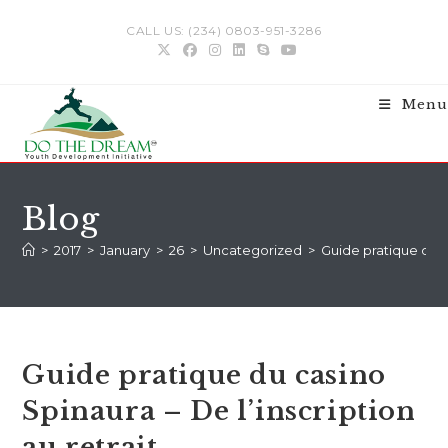
Skip
CALL US: (234) 0803-951-3286
to
content
Menu
Blog
>
2017
>
January
>
26
>
Uncategorized
>
Guide pratique du ca
Guide pratique du casino
Spinaura – De l’inscription
au retrait