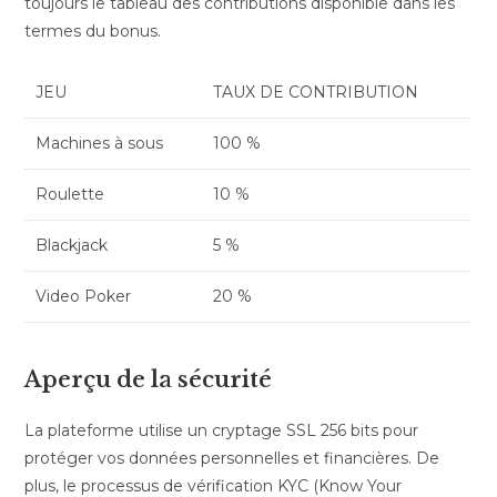
toujours le tableau des contributions disponible dans les
termes du bonus.
JEU
TAUX DE CONTRIBUTION
Machines à sous
100 %
Roulette
10 %
Blackjack
5 %
Video Poker
20 %
Aperçu de la sécurité
La plateforme utilise un cryptage SSL 256 bits pour
protéger vos données personnelles et financières. De
plus, le processus de vérification KYC (Know Your