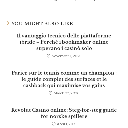
YOU MIGHT ALSO LIKE
Il vantaggio tecnico delle piattaforme
ibride – Perché i bookmaker online
superano i casinò‑solo
November 1, 2025
Parier sur le tennis comme un champion :
le guide complet des surfaces et le
cashback qui maximise vos gains
March 27, 2026
Revolut Casino online: Steg-for-steg guide
for norske spillere
April 1, 2015