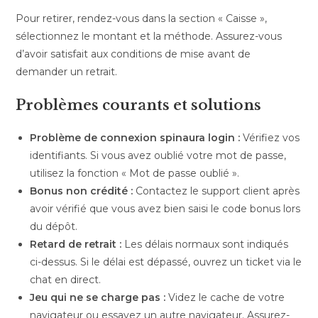
Pour retirer, rendez-vous dans la section « Caisse »,
sélectionnez le montant et la méthode. Assurez-vous
d’avoir satisfait aux conditions de mise avant de
demander un retrait.
Problèmes courants et solutions
Problème de connexion spinaura login :
Vérifiez vos
identifiants. Si vous avez oublié votre mot de passe,
utilisez la fonction « Mot de passe oublié ».
Bonus non crédité :
Contactez le support client après
avoir vérifié que vous avez bien saisi le code bonus lors
du dépôt.
Retard de retrait :
Les délais normaux sont indiqués
ci-dessus. Si le délai est dépassé, ouvrez un ticket via le
chat en direct.
Jeu qui ne se charge pas :
Videz le cache de votre
navigateur ou essayez un autre navigateur. Assurez-