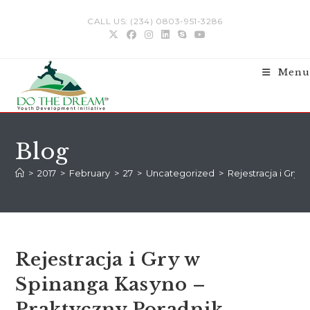
Skip
CALL US: (234) 0803-951-3286
to
content
Menu
Blog
>
2017
>
February
>
27
>
Uncategorized
>
Rejestracja i Gry
Rejestracja i Gry w
Spinanga Kasyno –
Praktyczny Poradnik