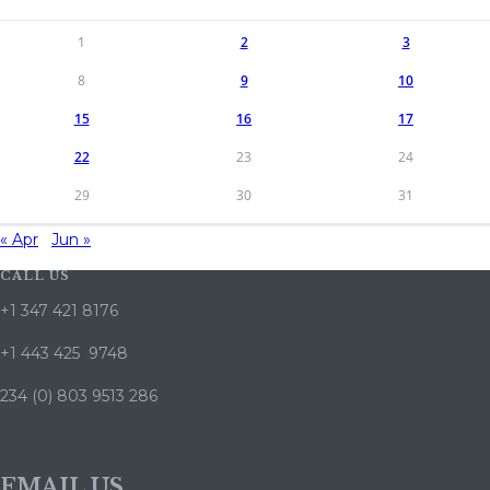
1
2
3
8
9
10
15
16
17
22
23
24
29
30
31
« Apr
Jun »
CALL US
+1 347 421 8176
+1 443 425 9748
234 (0) 803 9513 286
EMAIL US