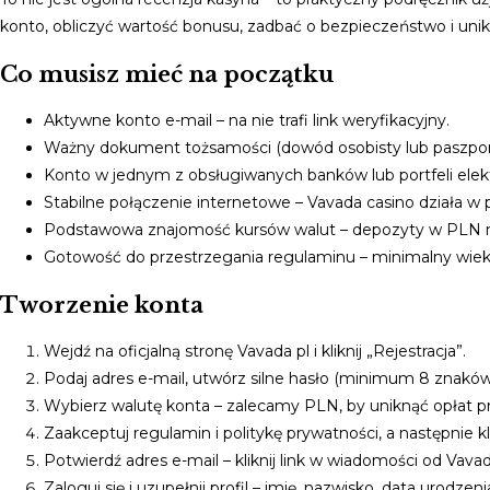
konto, obliczyć wartość bonusu, zadbać o bezpieczeństwo i un
Co musisz mieć na początku
Aktywne konto e-mail – na nie trafi link weryfikacyjny.
Ważny dokument tożsamości (dowód osobisty lub paszport
Konto w jednym z obsługiwanych banków lub portfeli elek
Stabilne połączenie internetowe – Vavada casino działa w p
Podstawowa znajomość kursów walut – depozyty w PLN 
Gotowość do przestrzegania regulaminu – minimalny wiek t
Tworzenie konta
Wejdź na oficjalną stronę Vavada pl i kliknij „Rejestracja”.
Podaj adres e-mail, utwórz silne hasło (minimum 8 znaków, d
Wybierz walutę konta – zalecamy PLN, by uniknąć opłat p
Zaakceptuj regulamin i politykę prywatności, a następnie klik
Potwierdź adres e-mail – kliknij link w wiadomości od Vavad
Zaloguj się i uzupełnij profil – imię, nazwisko, data urodzen