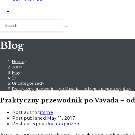
Blog
Home
>
2017
>
May
>
11
>
Uncategorized
>
Praktyczny przewodnik po Vavada – od rejestracji do wypłaty
Praktyczny przewodnik po Vavada – od 
Post author:
itsme
Post published:
May 11, 2017
Post category:
Uncategorized
To nie jest ogólna recenzja kasyna – to praktyczny podręcznik u