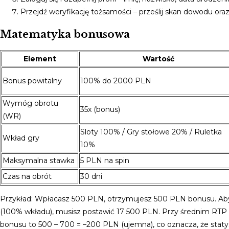
Przejdź weryfikację tożsamości – prześlij skan dowodu oraz
Matematyka bonusowa
Element
Wartość
Bonus powitalny
100% do 2000 PLN
Wymóg obrotu
35x (bonus)
(WR)
Sloty 100% / Gry stołowe 20% / Ruletka
Wkład gry
10%
Maksymalna stawka
5 PLN na spin
Czas na obrót
30 dni
Przykład: Wpłacasz 500 PLN, otrzymujesz 500 PLN bonusu. Aby w
(100% wkładu), musisz postawić 17 500 PLN. Przy średnim RTP 
bonusu to 500 – 700 = –200 PLN (ujemna), co oznacza, że statysty