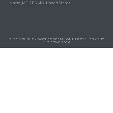
Marsh ,MD 2116 MD. United States
© COPYRIGHT - DOTHEDREAM YOUTH DEVELOPMENT
INITIATIVE 2026
|
bets10 giriş
|
bets10
|
bets10 giriş
|
bets10
|
bets10 giriş
|
bets1