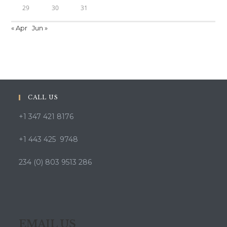
29
30
31
« Apr
Jun »
CALL US
+1 347 421 8176
+1 443 425 9748
234 (0) 803 9513 286
EMAIL US