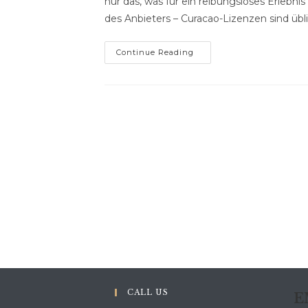
nur das, was für ein reibungsloses Erlebnis
des Anbieters – Curacao-Lizenzen sind übl
Verde
Continue Reading
Casino
Bonus:
Anleitung
Mit
Berechnungen
Und
Sicherheitstipps
CALL US
E