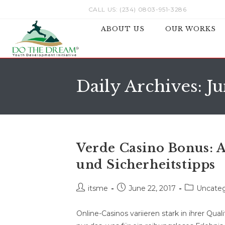
Skip
CALL US: (234) 0803-951-3286
to
ABOUT US
OUR WORKS
content
Daily Archives: Ju
Verde Casino Bonus: 
und Sicherheitstipps
Post
Post
Post
itsme
June 22, 2017
Uncateg
author:
published:
category:
Online-Casinos variieren stark in ihrer Qu