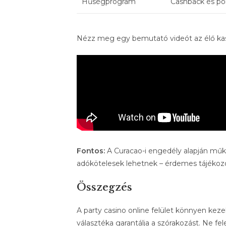
Hűségprogram
Cashback és po
Nézz meg egy bemutató videót az élő kaszi
Fontos:
A Curacao-i engedély alapján mű
adókötelesek lehetnek – érdemes tájékozód
Összegzés
A party casino online felület könnyen kezel
választéka garantálja a szórakozást. Ne fel