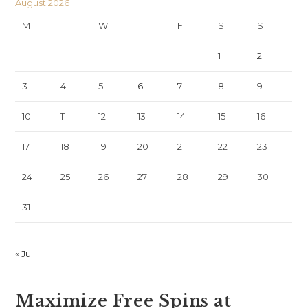
August 2026
M
T
W
T
F
S
S
1
2
3
4
5
6
7
8
9
10
11
12
13
14
15
16
17
18
19
20
21
22
23
24
25
26
27
28
29
30
31
« Jul
Maximize Free Spins at