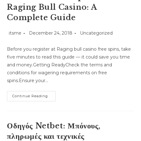
Raging Bull Casino: A
Complete Guide
Post
Post
Post
itsme
December 24, 2018
Uncategorized
author:
published:
category:
Before you register at Raging bull casino free spins, take
five minutes to read this guide — it could save you time
and money.Getting ReadyCheck the terms and
conditions for wagering requirements on free
spins.Ensure your…
Maximize
Continue Reading
Free
Spins
At
Raging
Bull
Casino:
Οδηγός Netbet: Μπόνους,
A
Complete
πληρωμές και τεχνικές
Guide