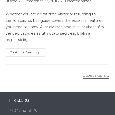
Post
Post
Post
itsme
December 23, 2018
Uncategorized
author:
published:
category:
Whether you are a first-time visitor or returning to
Lemon casino, this guide covers the essential features
you need to know. Akár először jársz itt, akár visszatérő
vendég vagy, ez az útmutató segít eligibilálni a
regisztráció,…
Lemon
Continue Reading
Casino
Bejelentkezés
És
Bónuszkalkuláció
–
Teljes
OLDER POSTS
→
Útmutató
CALL US
+1 347 421 8176