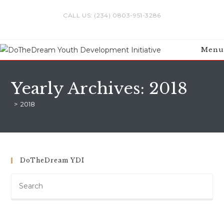
Skip
CALL US: (234) 0803-951-3286
to
content
Menu
Yearly Archives: 2018
>
2018
DoTheDream YDI