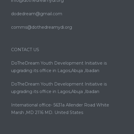
info@dothedreamydi.org
dodedream@gmail.com
comms@dothedreamydi.org
CONTACT US
DoTheDream Youth Development Initiative is
upgrading its office in Lagos,Abuja ,Ibadan
DoTheDream Youth Development Initiative is
upgrading its office in Lagos,Abuja ,Ibadan
International office- 5631a Allender Road White
Marsh ,MD 2116 MD. United States