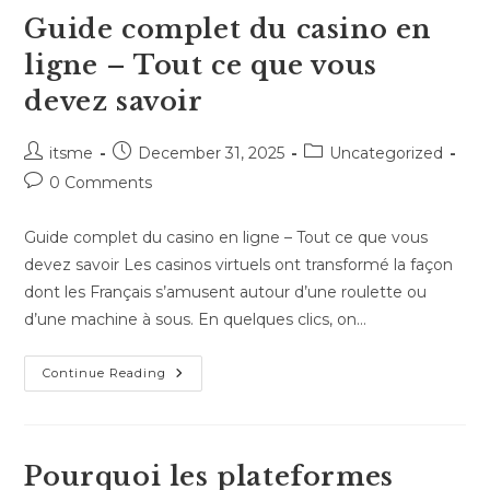
Modernes
:
Guide complet du casino en
Le
Guide
ligne – Tout ce que vous
Du
Débutant
devez savoir
Pour
Profiter
Des
Bonus
Post
Post
Post
itsme
December 31, 2025
Uncategorized
Sans
Latence
author:
published:
category:
Post
0 Comments
comments:
Guide complet du casino en ligne – Tout ce que vous
devez savoir Les casinos virtuels ont transformé la façon
dont les Français s’amusent autour d’une roulette ou
d’une machine à sous. En quelques clics, on…
Guide
Continue Reading
Complet
Du
Casino
En
Ligne
–
Pourquoi les plateformes
Tout