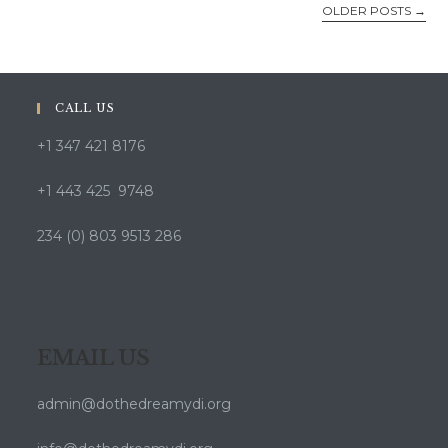
Sites
OLDER POSTS
→
De
Casino‑only
:
L’avantage
Décisif
Des
Tournois
CALL US
De
Paris
+1 347 421 8176
+1 443 425 9748
234 (0) 803 9513 286
EMAIL US
admin@dothedreamydi.org