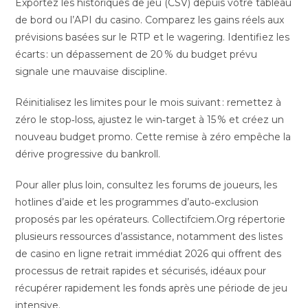
Exportez les historiques de jeu (CSV) depuis votre tableau
de bord ou l’API du casino. Comparez les gains réels aux
prévisions basées sur le RTP et le wagering. Identifiez les
écarts : un dépassement de 20 % du budget prévu
signale une mauvaise discipline.
Réinitialisez les limites pour le mois suivant : remettez à
zéro le stop‑loss, ajustez le win‑target à 15 % et créez un
nouveau budget promo. Cette remise à zéro empêche la
dérive progressive du bankroll.
Pour aller plus loin, consultez les forums de joueurs, les
hotlines d’aide et les programmes d’auto‑exclusion
proposés par les opérateurs. Collectifciem.Org répertorie
plusieurs ressources d’assistance, notamment des listes
de casino en ligne retrait immédiat 2026 qui offrent des
processus de retrait rapides et sécurisés, idéaux pour
récupérer rapidement les fonds après une période de jeu
intensive.