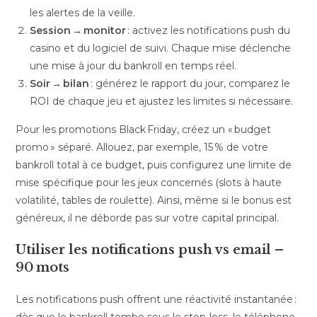
les alertes de la veille.
Session → monitor
: activez les notifications push du
casino et du logiciel de suivi. Chaque mise déclenche
une mise à jour du bankroll en temps réel.
Soir → bilan
: générez le rapport du jour, comparez le
ROI de chaque jeu et ajustez les limites si nécessaire.
Pour les promotions Black Friday, créez un « budget
promo » séparé. Allouez, par exemple, 15 % de votre
bankroll total à ce budget, puis configurez une limite de
mise spécifique pour les jeux concernés (slots à haute
volatilité, tables de roulette). Ainsi, même si le bonus est
généreux, il ne déborde pas sur votre capital principal.
Utiliser les notifications push vs email –
90 mots
Les notifications push offrent une réactivité instantanée :