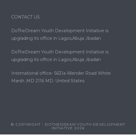
CONTACT US
DoTheDream Youth Development Initiative is
upgrading its office in Lagos,Abuja ,Ibadan
DoTheDream Youth Development Initiative is
upgrading its office in Lagos,Abuja ,Ibadan
International office- 5631a Allender Road White
Marsh ,MD 2116 MD. United States
© COPYRIGHT - DOTHEDREAM YOUTH DEVELOPMENT
INITIATIVE 2026