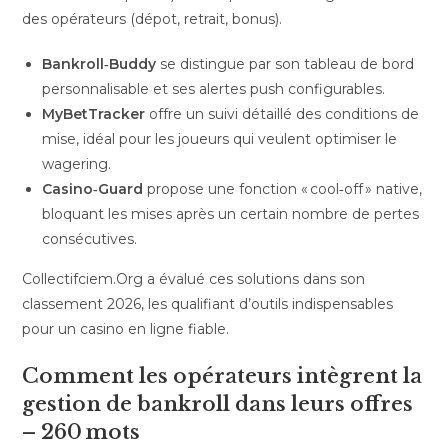
des opérateurs (dépot, retrait, bonus).
Bankroll‑Buddy
se distingue par son tableau de bord
personnalisable et ses alertes push configurables.
MyBetTracker
offre un suivi détaillé des conditions de
mise, idéal pour les joueurs qui veulent optimiser le
wagering.
Casino‑Guard
propose une fonction « cool‑off » native,
bloquant les mises après un certain nombre de pertes
consécutives.
Collectifciem.Org a évalué ces solutions dans son
classement 2026, les qualifiant d’outils indispensables
pour un casino en ligne fiable.
Comment les opérateurs intègrent la
gestion de bankroll dans leurs offres
– 260 mots