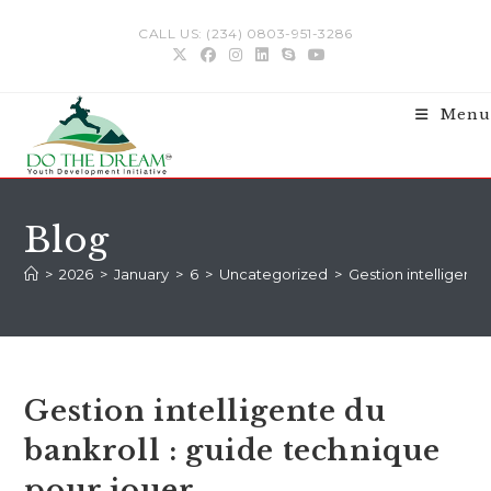
Skip
CALL US: (234) 0803-951-3286
to
content
Menu
Blog
>
2026
>
January
>
6
>
Uncategorized
>
Gestion intelligent
Gestion intelligente du
bankroll : guide technique
pour jouer