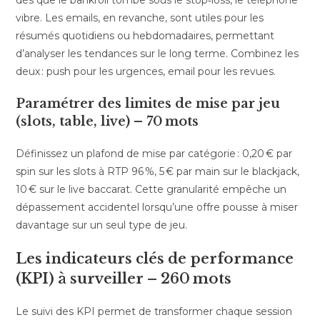
dès que le bankroll tombe sous le stop‑loss, le téléphone
vibre. Les emails, en revanche, sont utiles pour les
résumés quotidiens ou hebdomadaires, permettant
d’analyser les tendances sur le long terme. Combinez les
deux : push pour les urgences, email pour les revues.
Paramétrer des limites de mise par jeu
(slots, table, live) – 70 mots
Définissez un plafond de mise par catégorie : 0,20 € par
spin sur les slots à RTP 96 %, 5 € par main sur le blackjack,
10 € sur le live baccarat. Cette granularité empêche un
dépassement accidentel lorsqu’une offre pousse à miser
davantage sur un seul type de jeu.
Les indicateurs clés de performance
(KPI) à surveiller – 260 mots
Le suivi des KPI permet de transformer chaque session