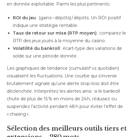
en donnée exploitable. Parmi les plus pertinents :
ROI du jeu
: (gains – dépôts) / dépôts. Un ROI positif
indique une stratégie rentable.
Taux de retour sur mise (RTP moyen)
: comparez le
RTP des jeux joués à la moyenne du casino.
Volatilité du bankroll
: écart‑type des variations de
solde sur une période donnée.
Les graphiques de tendance (cumulatif vs quotidien)
visualisent les fluctuations. Une courbe qui s’inverse
brutalement signale qu’une alerte stop‑loss doit être
déclenchée. Interprétez les alertes ainsi : si le bankroll
chute de plus de 15 % en moins de 24 h, réduisez ou
suspendez l’activité pendant 48 h pour éviter l’effet de
« chasing ».
Sélection des meilleurs outils tiers et