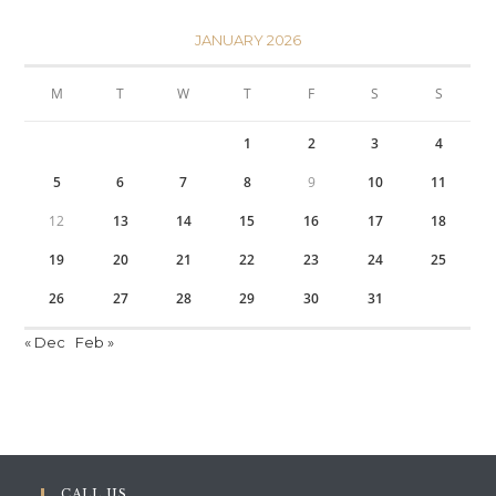
JANUARY 2026
M
T
W
T
F
S
S
1
2
3
4
5
6
7
8
9
10
11
12
13
14
15
16
17
18
19
20
21
22
23
24
25
26
27
28
29
30
31
« Dec
Feb »
CALL US