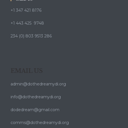
+1 347 421 8176
+1 443 425 9748
234 (0) 803 9513 286
EMAIL US
admin@dothedreamydi.org
info@dothedreamydi.org
dodedream@gmail.com
comms@dothedreamydi.org