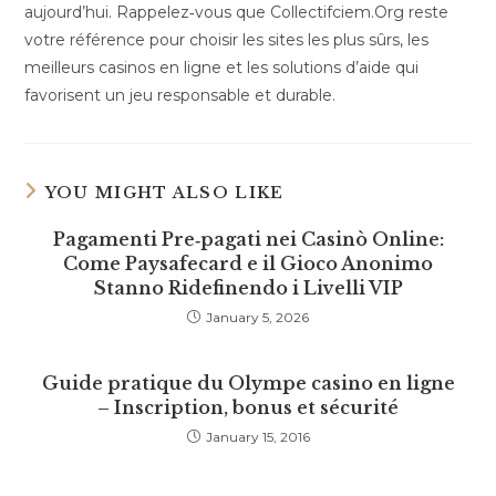
aujourd’hui. Rappelez‑vous que Collectifciem.Org reste
votre référence pour choisir les sites les plus sûrs, les
meilleurs casinos en ligne et les solutions d’aide qui
favorisent un jeu responsable et durable.
YOU MIGHT ALSO LIKE
Pagamenti Pre‑pagati nei Casinò Online:
Come Paysafecard e il Gioco Anonimo
Stanno Ridefinendo i Livelli VIP
January 5, 2026
Guide pratique du Olympe casino en ligne
– Inscription, bonus et sécurité
January 15, 2016