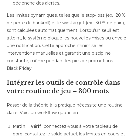
déclenche des alertes.
Les limites dynamiques, telles que le stop‑loss (ex. : 20 %
de perte du bankroll) et le win‑target (ex. : 30 % de gain),
sont calculées automatiquement. Lorsqu’un seuil est
atteint, le système bloque les nouvelles mises ou envoie
une notification. Cette approche minimise les
interventions manuelles et garantit une discipline
constante, même pendant les pics de promotions
Black Friday.
Intégrer les outils de contrôle dans
votre routine de jeu – 300 mots
Passer de la théorie à la pratique nécessite une routine
claire. Voici un workflow quotidien :
Matin → vérif
: connectez‑vous à votre tableau de
bord, consultez le solde actuel, les limites en cours et