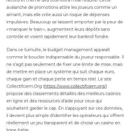
record et même des tournois à mise réduite. Cette
avalanche de promotions attire les joueurs comme un
aimant, mais elle crée aussi un risque de dépenses
impulsives. Beaucoup se laissent emporter par la peur de
« manquer le train », augmentent leurs dépôts sans
contrôle et voient rapidement leur bankroll fondre.
Dans ce tumulte, le budget management apparaît
comme le bouclier indispensable du joueur responsable. Il
ne s’agit pas seulement de fixer une limite de mise, mais
de mettre en place un système qui suit chaque euro,
chaque gain et chaque perte en temps réel. Le site
Collectifciem.Org (
https://www.collectifciem.org/
)
propose des classements détaillés des meilleurs casinos
en ligne et des ressources d’aide pour ceux qui
souhaitent garder le cap. En s’appuyant sur ces données,
il devient plus simple d’identifier les opérateurs qui offrent
réellement un jeu transparent et de choisir un casino en
ligne fiable.