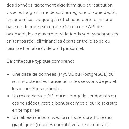
des données, traitement algorithmique et restitution
visuelle. L’algorithme de suivi enregistre chaque dépôt,
chaque mise, chaque gain et chaque perte dans une
base de données sécurisée. Grâce à une API de
paiement, les mouvements de fonds sont synchronisés
en temps réel, éliminant les écarts entre le solde du
casino et le tableau de bord personnel.
L’architecture typique comprend :
Une base de données (MySQL ou PostgreSQL) où
sont stockées les transactions, les sessions de jeu et
les paramètres de limite.
Un micro‑service API qui interroge les endpoints du
casino (dépot, retrait, bonus) et met à jour le registre
en temps réel.
Un tableau de bord web ou mobile qui affiche des
graphiques (courbes cumulatives, heat‑maps) et