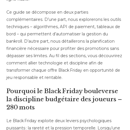
Ce guide se décompose en deux parties
complémentaires. D’une part, nous explorerons les outils
techniques – algorithmes, API de paiement, tableaux de
bord – qui permettent d’automatiser la gestion du
bankroll. D’autre part, nous détaillerons la planification
financière nécessaire pour profiter des promotions sans
dépasser ses limites. Au fil des sections, vous découvrirez
comment allier technologie et discipline afin de
transformer chaque offre Black Friday en opportunité de
jeu responsable et rentable.
Pourquoi le Black Friday bouleverse
la discipline budgétaire des joueurs –
280 mots
Le Black Friday exploite deux leviers psychologiques
puissants : la rareté et la pression temporelle. Lorsqu’une