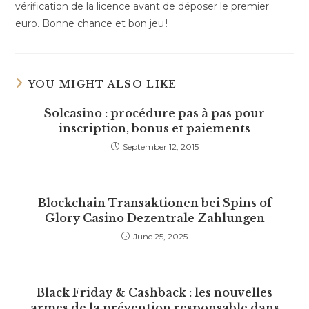
vérification de la licence avant de déposer le premier
euro. Bonne chance et bon jeu !
YOU MIGHT ALSO LIKE
Solcasino : procédure pas à pas pour
inscription, bonus et paiements
September 12, 2015
Blockchain Transaktionen bei Spins of
Glory Casino Dezentrale Zahlungen
June 25, 2025
Black Friday & Cashback : les nouvelles
armes de la prévention responsable dans