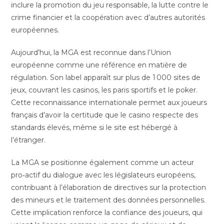
inclure la promotion du jeu responsable, la lutte contre le
crime financier et la coopération avec d’autres autorités
européennes.
Aujourd’hui, la MGA est reconnue dans l’Union
européenne comme une référence en matière de
régulation. Son label apparaît sur plus de 1 000 sites de
jeux, couvrant les casinos, les paris sportifs et le poker.
Cette reconnaissance internationale permet aux joueurs
français d’avoir la certitude que le casino respecte des
standards élevés, même si le site est hébergé à
l’étranger.
La MGA se positionne également comme un acteur
pro‑actif du dialogue avec les législateurs européens,
contribuant à l’élaboration de directives sur la protection
des mineurs et le traitement des données personnelles.
Cette implication renforce la confiance des joueurs, qui