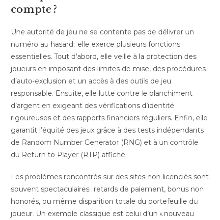
compte ?
Une autorité de jeu ne se contente pas de délivrer un
numéro au hasard ; elle exerce plusieurs fonctions
essentielles. Tout d’abord, elle veille à la protection des
joueurs en imposant des limites de mise, des procédures
d’auto‑exclusion et un accès à des outils de jeu
responsable. Ensuite, elle lutte contre le blanchiment
d’argent en exigeant des vérifications d’identité
rigoureuses et des rapports financiers réguliers. Enfin, elle
garantit l’équité des jeux grâce à des tests indépendants
de Random Number Generator (RNG) et à un contrôle
du Return to Player (RTP) affiché.
Les problèmes rencontrés sur des sites non licenciés sont
souvent spectaculaires : retards de paiement, bonus non
honorés, ou même disparition totale du portefeuille du
joueur. Un exemple classique est celui d’un « nouveau