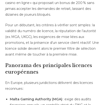
casino en ligne » qui proposait un bonus de 200 % sans
jamais accepter les demandes de retrait, laissant des
dizaines de joueurs bloqués.
Pour un débutant, les critères à vérifier sont simples : la
validité du numéro de licence, la réputation de l’autorité
(ex. MGA, UKGC), les exigences de mise liées aux
promotions, et la présence d’un service client réactif. Une
licence solide devient alors le premier filtre de sélection
avant même de toucher à la première mise.
Panorama des principales licences
européennes
En Europe, plusieurs juridictions délivrent des licences
reconnues :
Malta Gaming Authority (MGA)
: exige des audits