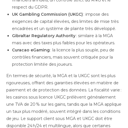
financiers annuels, un contrôle strict du RNG et le
respect du GDPR.
UK Gambling Commission (UKGC)
: impose des
exigences de capital élevées, des limites de mise très
encadrées et un système de plainte très développé.
Gibraltar Regulatory Authority
: similaire à la MGA
mais avec des taxes plus faibles pour les opérateurs.
Curacao eGaming
: la licence la plus souple, peu de
contrôles financiers, mais souvent critiquée pour la
protection limitée des joueurs.
En termes de sécurité, la MGA et la UKGC sont les plus
rigoureuses, offrant des garanties élevées en matière de
paiement et de protection des données. La fiscalité varie :
les casinos sous licence UKGC prélèvent généralement
une TVA de 20 % sur les gains, tandis que la MGA applique
un taux plus modéré, souvent intégré dans les conditions
de jeu. Le support client sous MGA et UKGC doit être
disponible 24 h/24 et multilingue, alors que certaines