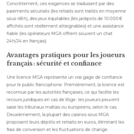
Concrètement, ces exigences se traduisent par des
paiements sécurisés (les retraits sont traités en moyenne
sous 48 h), des jeux équitables (les jackpots de 10 000 €
affichés sont réellement atteignables) et une assistance
fiable (les opérateurs MGA offrent souvent un chat
24 h/24 en français).
Avantages pratiques pour les joueurs
français : sécurité et confiance
Une licence MGA représente un vrai gage de confiance
pour le public francophone. Premièrement, la licence est
reconnue par les autorités françaises, ce qui facilite les
recours juridiques en cas de litige : les joueurs peuvent
saisir les tribunaux maltais ou européens, selon le cas.
Deuxièmement, la plupart des casinos sous MGA
proposent leurs dépôts et retraits en euros, éliminant les
frais de conversion et les fluctuations de change.