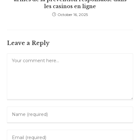
les casinos en ligne
October 16, 2025
Leave a Reply
Comment
Enter
your
name
Enter
or