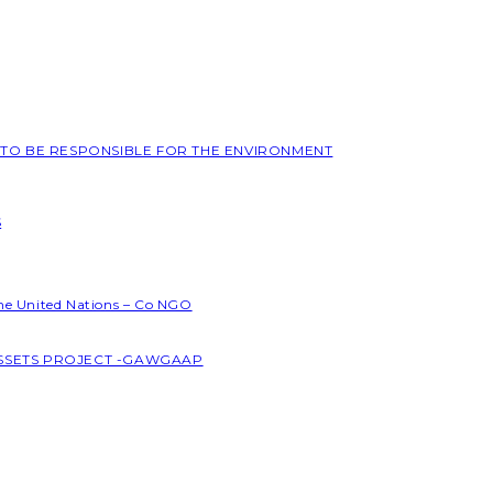
L TO BE RESPONSIBLE FOR THE ENVIRONMENT
S
the United Nations – Co NGO
ASSETS PROJECT -GAWGAAP