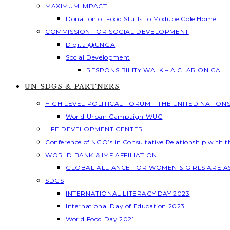
MAXIMUM IMPACT
Donation of Food Stuffs to Modupe Cole Home
COMMISSION FOR SOCIAL DEVELOPMENT
Digital@UNGA
Social Development
RESPONSIBILITY WALK – A CLARION CAL
UN SDGS & PARTNERS
HIGH LEVEL POLITICAL FORUM – THE UNITED NATION
World Urban Campaign WUC
LIFE DEVELOPMENT CENTER
Conference of NGO’s in Consultative Relationship with 
WORLD BANK & IMF AFFILIATION
GLOBAL ALLIANCE FOR WOMEN & GIRLS ARE 
SDGS
INTERNATIONAL LITERACY DAY 2023
International Day of Education 2023
World Food Day 2021