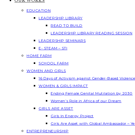
OUR WORKS
EDUCATION
LEADERSHIP LIBRARY
READ TO BUILD
LEADERSHIP LIBRARY READING SESSION
LEADERSHIP SEMINARS
E- STEAM – STI
HOME FARM
SCHOOL FARM
WOMEN AND GIRLS
16 Days of Activism against Gender-Based Violenc
WOMEN & GIRLS IMPACT
Ending Female Genital Mutilation by 2030
Women’s Role in Africa of our Dream
GIRLS ARE ASSET
Girls In Energy Project
Girls Are Asset with Global Ambassador – 
ENTREPRENEURSHIP