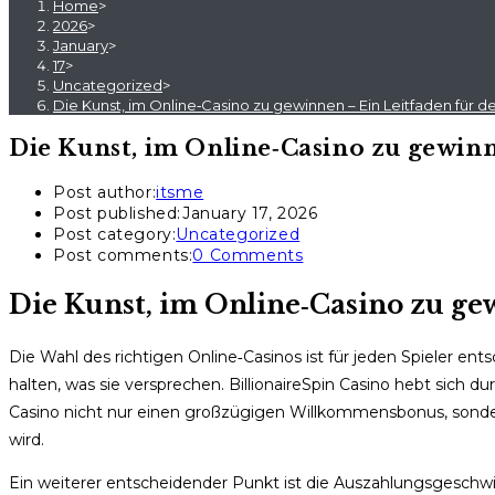
Home
>
2026
>
January
>
17
>
Uncategorized
>
Die Kunst, im Online‑Casino zu gewinnen – Ein Leitfaden für d
Die Kunst, im Online‑Casino zu gewinn
Post author:
itsme
Post published:
January 17, 2026
Post category:
Uncategorized
Post comments:
0 Comments
Die Kunst, im Online‑Casino zu ge
Die Wahl des richtigen Online‑Casinos ist für jeden Spieler e
halten, was sie versprechen. BillionaireSpin Casino hebt sich d
Casino nicht nur einen großzügigen Willkommensbonus, sondern
wird.
Ein weiterer entscheidender Punkt ist die Auszahlungsgesch