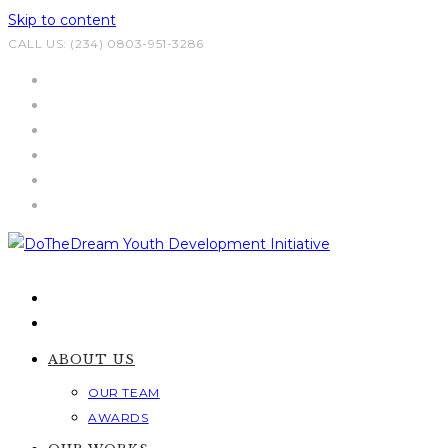
Skip to content
CALL US: (234) 0803-951-3286
ABOUT US
OUR TEAM
AWARDS