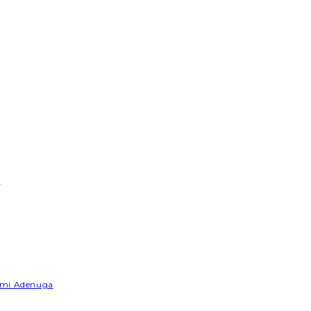
e
Yemi Adenuga