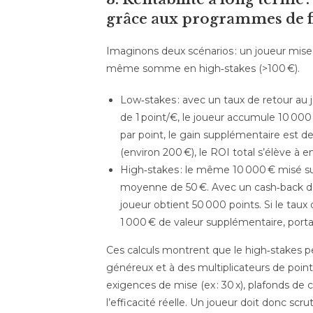
grâce aux programmes de fi
Imaginons deux scénarios : un joueur mise 
même somme en high‑stakes (>100 €).
Low‑stakes : avec un taux de retour au
de 1 point/€, le joueur accumule 10 000
par point, le gain supplémentaire est d
(environ 200 €), le ROI total s’élève à e
High‑stakes : le même 10 000 € misé su
moyenne de 50 €. Avec un cash‑back de 15
joueur obtient 50 000 points. Si le taux
1 000 € de valeur supplémentaire, porta
Ces calculs montrent que le high‑stakes pe
généreux et à des multiplicateurs de point
exigences de mise (ex : 30 x), plafonds de
l’efficacité réelle. Un joueur doit donc scru