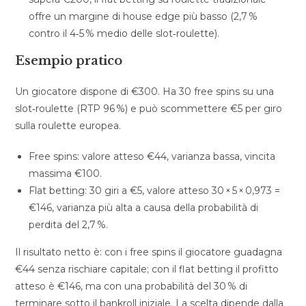
offre un margine di house edge più basso (2,7 %
contro il 4‑5 % medio delle slot‑roulette).
Esempio pratico
Un giocatore dispone di €300. Ha 30 free spins su una
slot‑roulette (RTP 96 %) e può scommettere €5 per giro
sulla roulette europea.
Free spins: valore atteso €44, varianza bassa, vincita
massima €100.
Flat betting: 30 giri a €5, valore atteso 30 × 5 × 0,973 =
€146, varianza più alta a causa della probabilità di
perdita del 2,7 %.
Il risultato netto è: con i free spins il giocatore guadagna
€44 senza rischiare capitale; con il flat betting il profitto
atteso è €146, ma con una probabilità del 30 % di
terminare sotto il bankroll iniziale. La scelta dipende dalla