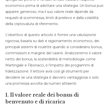
economico prima di adottare una strategia. Un bonus può
apparire generoso, ma il suo valore reale dipende da
requisiti di scommessa, limiti di prelievo e dalla volatilità
della criptovaluta di riferimento.
L’obiettivo di questo articolo è fornire una valutazione
rigorosa, basata su dati e ragionamento economico, dei
principali sistemi di roulette quando si considerano bonus,
commissioni e margine del casinò. Analizzeremo il valore
netto dei bonus, la sostenibilità di metodologie come
Martingale e Fibonacci, e l’impatto dei programmi di
fidelizzazione. Il lettore avrà così gli strumenti per
decidere se una strategia è davvero vantaggiosa o solo
una promessa avvolta da numeri attraenti.
1. Il valore reale dei bonus di
benvenuto e di ricarica