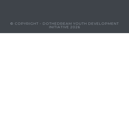
© COPYRIGHT - DOTHEDREAM YOUTH DEVELOPMENT
INITIATIVE 2026
albet
|
cratosroyalbet giriş
|
holiganbet
|
vaycasino
|
kingroyal giri