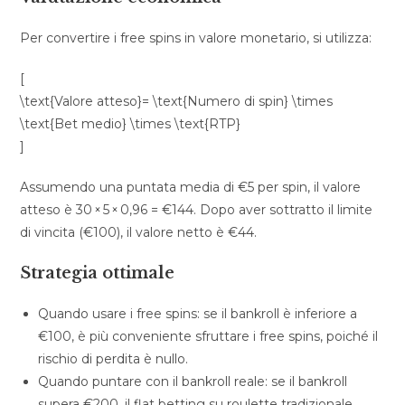
Per convertire i free spins in valore monetario, si utilizza:
[
\text{Valore atteso}= \text{Numero di spin} \times
\text{Bet medio} \times \text{RTP}
]
Assumendo una puntata media di €5 per spin, il valore
atteso è 30 × 5 × 0,96 = €144. Dopo aver sottratto il limite
di vincita (€100), il valore netto è €44.
Strategia ottimale
Quando usare i free spins: se il bankroll è inferiore a
€100, è più conveniente sfruttare i free spins, poiché il
rischio di perdita è nullo.
Quando puntare con il bankroll reale: se il bankroll
supera €200, il flat betting su roulette tradizionale