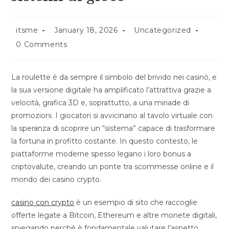
Post
Post
Post
itsme
January 18, 2026
Uncategorized
author:
published:
category:
Post
0 Comments
comments:
La roulette è da sempre il simbolo del brivido nei casinò, e
la sua versione digitale ha amplificato l’attrattiva grazie a
velocità, grafica 3D e, soprattutto, a una miriade di
promozioni. I giocatori si avvicinano al tavolo virtuale con
la speranza di scoprire un “sistema” capace di trasformare
la fortuna in profitto costante. In questo contesto, le
piattaforme moderne spesso legano i loro bonus a
criptovalute, creando un ponte tra scommesse online e il
mondo dei casino crypto.
casino con crypto
è un esempio di sito che raccoglie
offerte legate a Bitcoin, Ethereum e altre monete digitali,
spiegando perché è fondamentale valutare l’aspetto