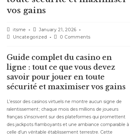
vos gains
Post
Post
itsme
January 21, 2026
author:
published:
Post
Post
Uncategorized
0 Comments
category:
comments:
Guide complet du casino en
ligne : tout ce que vous devez
savoir pour jouer en toute
sécurité et maximiser vos gains
L’essor des casinos virtuels ne montre aucun signe de
ralentissement ; chaque mois des millions de joueurs
français s’inscrivent sur des plateformes qui promettent
des jackpots flamboyants et une ambiance comparable à
celle d’un véritable établissement terrestre. Cette