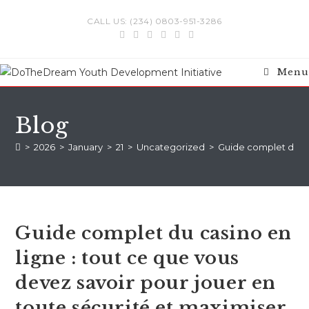
Skip
CALL US: (234) 0803-951-3286
to
content
Menu
Blog
>
2026
>
January
>
21
>
Uncategorized
>
Guide complet du cas
Guide complet du casino en
ligne : tout ce que vous
devez savoir pour jouer en
toute sécurité et maximiser