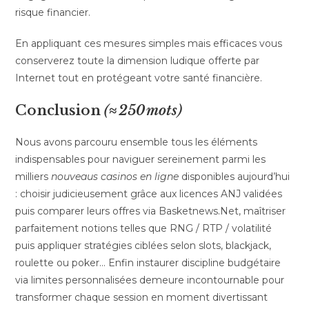
risque financier.
En appliquant ces mesures simples mais efficaces vous
conserverez toute la dimension ludique offerte par
Internet tout en protégeant votre santé financière.
Conclusion
(≈ 250 mots)
Nous avons parcouru ensemble tous les éléments
indispensables pour naviguer sereinement parmi les
milliers
nouveau​s casinos en ligne
disponibles aujourd’hui
: choisir judicieusement grâce aux licences ANJ validées
puis comparer leurs offres via Basketnews.Net, maîtriser
parfaitement notions telles que RNG / RTP / volatilité
puis appliquer stratégies ciblées selon slots, blackjack,
roulette ou poker… Enfin instaurer discipline budgétaire
via limites personnalisées demeure incontournable pour
transformer chaque session en moment divertissant