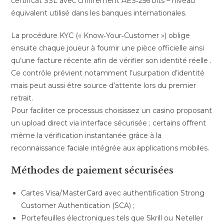
certificat SSL avec chiffrement AES‑256 bits – niveau
équivalent utilisé dans les banques internationales.
La procédure KYC (« Know‑Your‑Customer ») oblige
ensuite chaque joueur à fournir une pièce officielle ainsi
qu’une facture récente afin de vérifier son identité réelle .
Ce contrôle prévient notamment l’usurpation d’identité
mais peut aussi être source d’attente lors du premier
retrait.
Pour faciliter ce processus choisissez un casino proposant
un upload direct via interface sécurisée ; certains offrent
même la vérification instantanée grâce à la
reconnaissance faciale intégrée aux applications mobiles.
Méthodes de paiement sécurisées
Cartes Visa/MasterCard avec authentification Strong
Customer Authentication (SCA) ;
Portefeuilles électroniques tels que Skrill ou Neteller