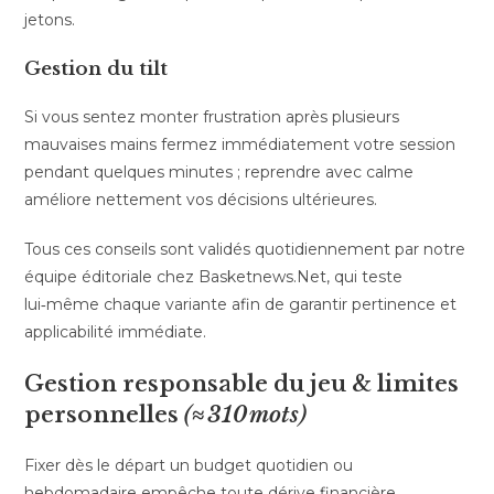
jetons.
Gestion du tilt
Si vous sentez monter frustration après plusieurs
mauvaises mains fermez immédiatement votre session
pendant quelques minutes ; reprendre avec calme
améliore nettement vos décisions ultérieures.
Tous ces conseils sont validés quotidiennement par notre
équipe éditoriale chez Basketnews.Net, qui teste
lui‑même chaque variante afin de garantir pertinence et
applicabilité immédiate.
Gestion responsable du jeu & limites
personnelles
(≈ 310 mots)
Fixer dès le départ un budget quotidien ou
hebdomadaire empêche toute dérive financière