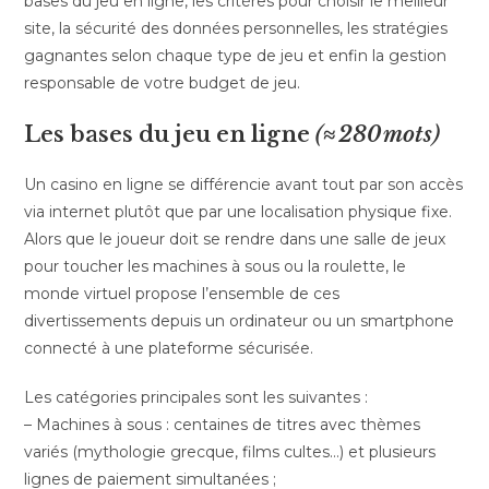
bases du jeu en ligne, les critères pour choisir le meilleur
site, la sécurité des données personnelles, les stratégies
gagnantes selon chaque type de jeu et enfin la gestion
responsable de votre budget de jeu.
Les bases du jeu en ligne
(≈ 280 mots)
Un casino en ligne se différencie avant tout par son accès
via internet plutôt que par une localisation physique fixe.
Alors que le joueur doit se rendre dans une salle de jeux
pour toucher les machines à sous ou la roulette, le
monde virtuel propose l’ensemble de ces
divertissements depuis un ordinateur ou un smartphone
connecté à une plateforme sécurisée.
Les catégories principales sont les suivantes :
– Machines à sous : centaines de titres avec thèmes
variés (mythologie grecque, films cultes…) et plusieurs
lignes de paiement simultanées ;