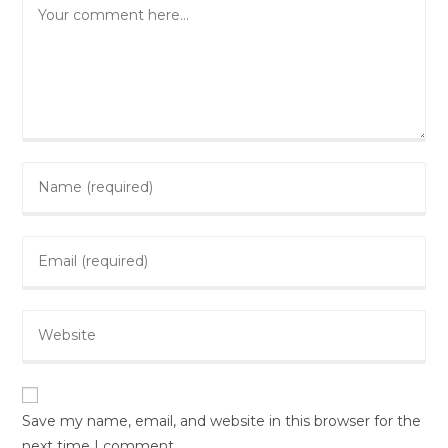
Comment
Enter
your
name
Enter
or
your
username
email
to
Enter
address
comment
your
to
website
comment
URL
(optional)
Save my name, email, and website in this browser for the
next time I comment.