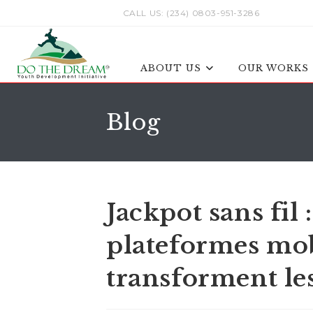
Skip
CALL US: (234) 0803-951-3286
to
content
ABOUT US
OUR WORKS
Blog
Jackpot sans fil
plateformes mob
transforment le