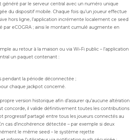
st généré par le serveur central avec un numéro unique
ée du dispositif mobile. Chaque fois qu’un joueur effectue
ve hors ligne, l’application incrémente localement ce seed
vé par eCOGRA ; ainsi le montant cumulé augmente en
mple au retour à la maison ou via Wi‑Fi public – l’application
tral un paquet contenant :
s pendant la période déconnectée ;
pour chaque jackpot concerné.
ropre version historique afin d’assurer qu’aucune altération
out concorde, il valide définitivement toutes les contributions
ot progressif partagé entre tous les joueurs connectés au
En cas d’incohérence détectée – par exemple si deux
anément le même seed – le système rejette
informe l’utilisateur via notification push sécurisée ;