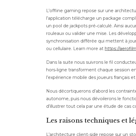
L’offline gaming repose sur une architectu
l’application télécharge un package compl
un pool de jackpots pré‑calculé. Ainsi aucu
rouleaux ou valider une mise. Les dével
synchronisation différée qui mettent à jour
ou cellulaire. Learn more at
https://aerofilm
Dans la suite nous suivrons le fil conduct
hors‑ligne transforment chaque session en
l’expérience mobile des joueurs français et
Nous décortiquerons d’abord les contrainte
autonome, puis nous dévoilerons le foncti
d’illustrer tout cela par une étude de cas 
Les raisons techniques et l
L’architecture client‑side repose sur un st