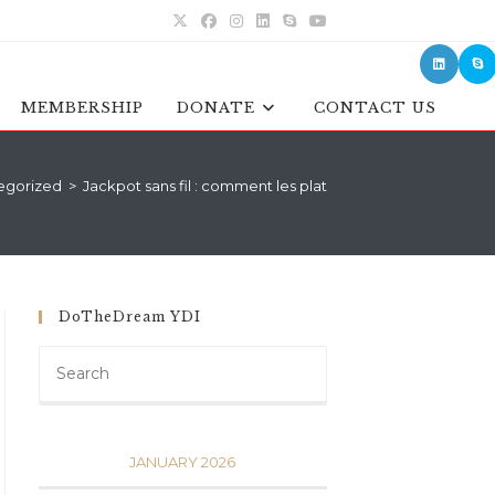
MEMBERSHIP
DONATE
CONTACT US
egorized
>
Jackpot sans fil : comment les plateformes mobiles hors‑l
DoTheDream YDI
JANUARY 2026