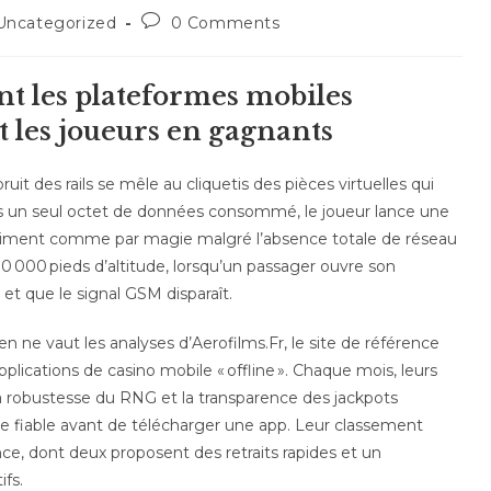
t
Post
Uncategorized
0 Comments
gory:
comments:
ent les plateformes mobiles
 les joueurs en gagnants
t des rails se mêle au cliquetis des pièces virtuelles qui
ns un seul octet de données consommé, le joueur lance une
’animent comme par magie malgré l’absence totale de réseau
0 000 pieds d’altitude, lorsqu’un passager ouvre son
et que le signal GSM disparaît.
 ne vaut les analyses d’Aerofilms.Fr, le site de référence
applications de casino mobile « offline ». Chaque mois, leurs
la robustesse du RNG et la transparence des jackpots
uide fiable avant de télécharger une app. Leur classement
ance, dont deux proposent des retraits rapides et un
ifs.