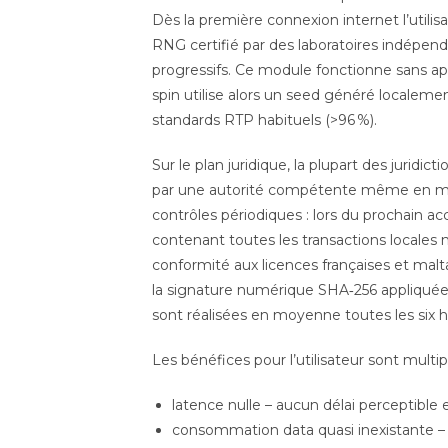
Dès la première connexion internet l’util
RNG certifié par des laboratoires indépend
progressifs. Ce module fonctionne sans ap
spin utilise alors un seed généré localeme
standards RTP habituels (>96 %).
Sur le plan juridique, la plupart des jurid
par une autorité compétente même en m
contrôles périodiques : lors du prochain a
contenant toutes les transactions locales 
conformité aux licences françaises et malta
la signature numérique SHA‑256 appliquée à
sont réalisées en moyenne toutes les six he
Les bénéfices pour l’utilisateur sont multipl
latence nulle – aucun délai perceptible en
consommation data quasi inexistante – 