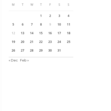
M
T
W
T
F
S
S
1
2
3
4
5
6
7
8
9
10
11
12
13
14
15
16
17
18
19
20
21
22
23
24
25
26
27
28
29
30
31
« Dec
Feb »