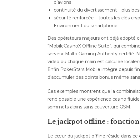
d’avions ;
continuité du divertissement – plus beso
sécurité renforcée – toutes les clés cr
Environment du smartphone.
Des opérateurs majeurs ont déjà adopté c
“MobileCasinoX Offline Suite”, qui combin
serveur Malta Gaming Authority certifié. N
vidéo où chaque main est calculée localem
Enfin PokerStars Mobile intègre depuis fi
d’accumuler des points bonus même sans 
Ces exemples montrent que la combinaison
rend possible une expérience casino fluide
sommets alpins sans couverture GSM.
Le jackpot offline : foncti
Le cœur du jackpot offline réside dans ce 