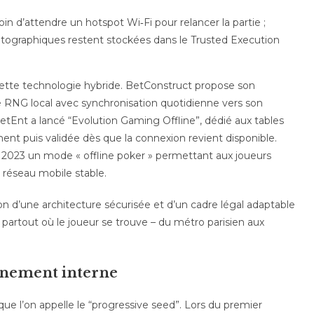
in d’attendre un hotspot Wi‑Fi pour relancer la partie ;
yptographiques restent stockées dans le Trusted Execution
ette technologie hybride. BetConstruct propose son
e RNG local avec synchronisation quotidienne vers son
etEnt a lancé “Evolution Gaming Offline”, dédié aux tables
ent puis validée dès que la connexion revient disponible.
n 2023 un mode « offline poker » permettant aux joueurs
réseau mobile stable.
 d’une architecture sécurisée et d’un cadre légal adaptable
 partout où le joueur se trouve – du métro parisien aux
onnement interne
que l’on appelle le “progressive seed”. Lors du premier