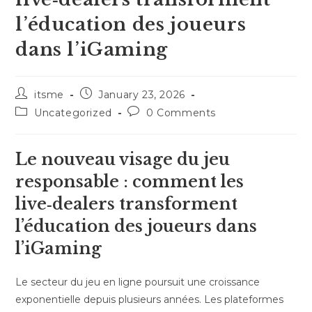
l’éducation des joueurs
dans l’iGaming
Post
Post
itsme
January 23, 2026
author:
published:
Post
Post
Uncategorized
0 Comments
category:
comments:
Le nouveau visage du jeu
responsable : comment les
live‑dealers transforment
l’éducation des joueurs dans
l’iGaming
Le secteur du jeu en ligne poursuit une croissance
exponentielle depuis plusieurs années. Les plateformes