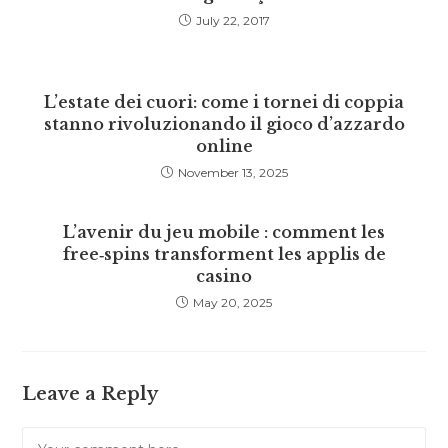
July 22, 2017
L’estate dei cuori: come i tornei di coppia
stanno rivoluzionando il gioco d’azzardo
online
November 13, 2025
L’avenir du jeu mobile : comment les
free‑spins transforment les applis de
casino
May 20, 2025
Leave a Reply
Comment