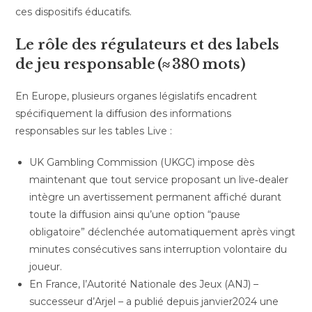
ces dispositifs éducatifs.
Le rôle des régulateurs et des labels
de jeu responsable (≈ 380 mots)
En Europe, plusieurs organes législatifs encadrent
spécifiquement la diffusion des informations
responsables sur les tables Live :
UK Gambling Commission (UKGC) impose dès
maintenant que tout service proposant un live‑dealer
intègre un avertissement permanent affiché durant
toute la diffusion ainsi qu’une option “pause
obligatoire” déclenchée automatiquement après vingt
minutes consécutives sans interruption volontaire du
joueur.
En France, l’Autorité Nationale des Jeux (ANJ) –
successeur d’Arjel – a publié depuis janvier2024 une