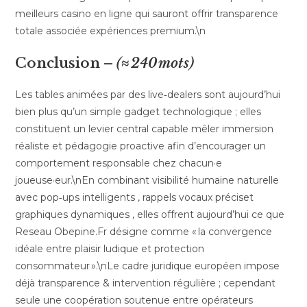
meilleurs casino en ligne qui sauront offrir transparence
totale associée expériences premium.\n
Conclusion –
(≈ 240 mots)
Les tables animées par des live‑dealers sont aujourd’hui
bien plus qu’un simple gadget technologique ; elles
constituent un levier central capable mêler immersion
réaliste et pédagogie proactive afin d’encourager un
comportement responsable chez chacun·e
joueuse·eur.\nEn combinant visibilité humaine naturelle
avec pop‑ups intelligents , rappels vocaux préciset
graphiques dynamiques , elles offrent aujourd’hui ce que
Reseau Obepine.Fr désigne comme « la convergence
idéale entre plaisir ludique et protection
consommateur ».\nLe cadre juridique européen impose
déjà transparence & intervention régulière ; cependant
seule une coopération soutenue entre opérateurs