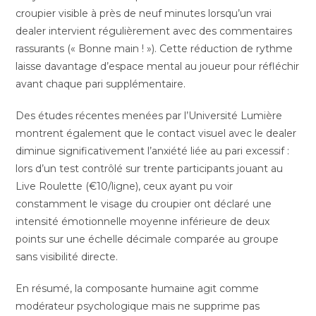
croupier visible à près de neuf minutes lorsqu’un vrai
dealer intervient régulièrement avec des commentaires
rassurants (« Bonne main ! »). Cette réduction de rythme
laisse davantage d’espace mental au joueur pour réfléchir
avant chaque pari supplémentaire.
Des études récentes menées par l’Université Lumière
montrent également que le contact visuel avec le dealer
diminue significativement l’anxiété liée au pari excessif :
lors d’un test contrôlé sur trente participants jouant au
Live Roulette (€10/ligne), ceux ayant pu voir
constamment le visage du croupier ont déclaré une
intensité émotionnelle moyenne inférieure de deux
points sur une échelle décimale comparée au groupe
sans visibilité directe.
En résumé, la composante humaine agit comme
modérateur psychologique mais ne supprime pas