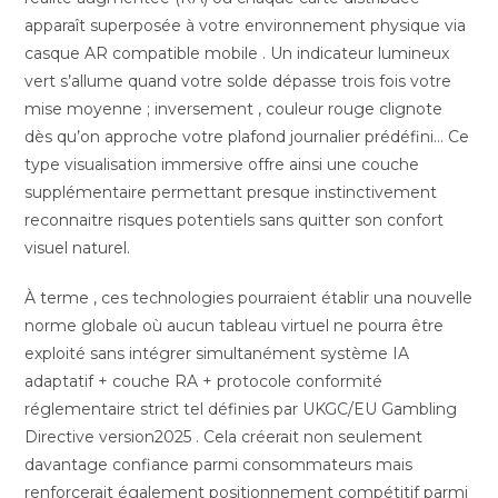
apparaît superposée à votre environnement physique via
casque AR compatible mobile . Un indicateur lumineux
vert s’allume quand votre solde dépasse trois fois votre
mise moyenne ; inversement , couleur rouge clignote
dès qu’on approche votre plafond journalier prédéfini… Ce
type visualisation immersive offre ainsi une couche
supplémentaire permettant presque instinctivement
reconnaitre risques potentiels sans quitter son confort
visuel naturel.
À terme , ces technologies pourraient établir una nouvelle
norme globale où aucun tableau virtuel ne pourra être
exploité sans intégrer simultanément système IA
adaptatif + couche RA + protocole conformité
réglementaire strict tel définies par UKGC/EU Gambling
Directive version2025 . Cela créerait non seulement
davantage confiance parmi consommateurs mais
renforcerait également positionnement compétitif parmi