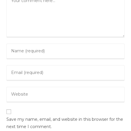
Enter
your
name
Enter
or
your
username
email
to
Enter
address
comment
your
to
website
comment
URL
(optional)
Save my name, email, and website in this browser for the
next time I comment.