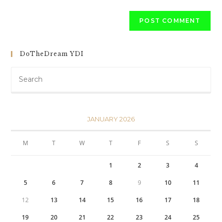
DoTheDream YDI
JANUARY 2026
M
T
W
T
F
S
S
1
2
3
4
5
6
7
8
9
10
11
12
13
14
15
16
17
18
19
20
21
22
23
24
25