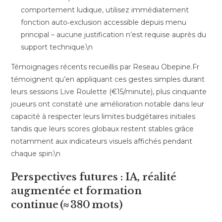
comportement ludique, utilisez immédiatement
fonction auto‑exclusion accessible depuis menu
principal – aucune justification n’est requise auprès du
support technique.\n
Témoignages récents recueillis par Reseau Obepine.Fr
témoignent qu’en appliquant ces gestes simples durant
leurs sessions Live Roulette (€15/minute), plus cinquante
joueurs ont constaté une amélioration notable dans leur
capacité à respecter leurs limites budgétaires initiales
tandis que leurs scores globaux restent stables grâce
notamment aux indicateurs visuels affichés pendant
chaque spin.\n
Perspectives futures : IA, réalité
augmentée et formation
continue (≈ 380 mots)