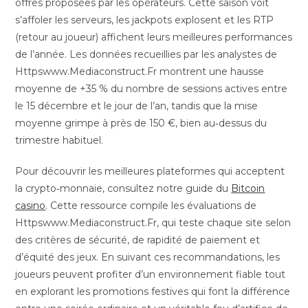
offres proposées par les opérateurs. Cette saison voit
s’affoler les serveurs, les jackpots explosent et les RTP
(retour au joueur) affichent leurs meilleures performances
de l’année. Les données recueillies par les analystes de
Httpswww.Mediaconstruct.Fr montrent une hausse
moyenne de +35 % du nombre de sessions actives entre
le 15 décembre et le jour de l’an, tandis que la mise
moyenne grimpe à près de 150 €, bien au‑dessus du
trimestre habituel.
Pour découvrir les meilleures plateformes qui acceptent
la crypto‑monnaie, consultez notre guide du
Bitcoin
casino
. Cette ressource compile les évaluations de
Httpswww.Mediaconstruct.Fr, qui teste chaque site selon
des critères de sécurité, de rapidité de paiement et
d’équité des jeux. En suivant ces recommandations, les
joueurs peuvent profiter d’un environnement fiable tout
en explorant les promotions festives qui font la différence