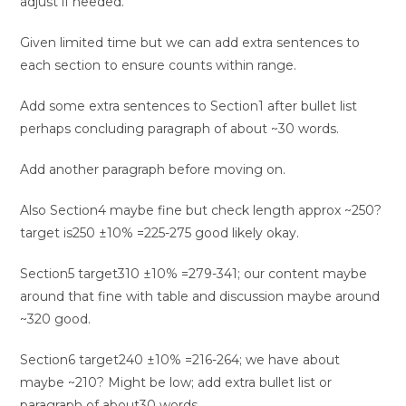
adjust if needed.
Given limited time but we can add extra sentences to
each section to ensure counts within range.
Add some extra sentences to Section1 after bullet list
perhaps concluding paragraph of about ~30 words.
Add another paragraph before moving on.
Also Section4 maybe fine but check length approx ~250?
target is250 ±10% =225-275 good likely okay.
Section5 target310 ±10% =279-341; our content maybe
around that fine with table and discussion maybe around
~320 good.
Section6 target240 ±10% =216-264; we have about
maybe ~210? Might be low; add extra bullet list or
paragraph of about30 words.