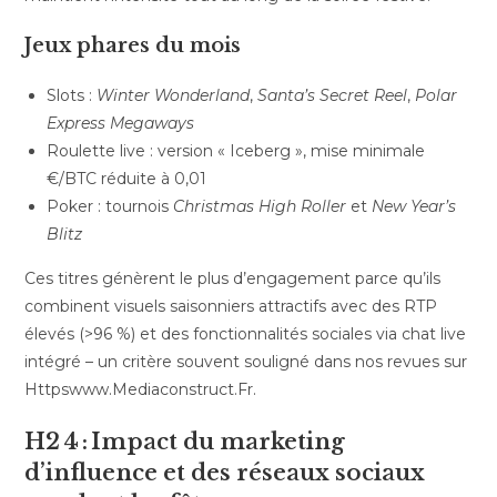
Jeux phares du mois
Slots :
Winter Wonderland
,
Santa’s Secret Reel
,
Polar
Express Megaways
Roulette live : version « Iceberg », mise minimale
€/BTC réduite à 0,01
Poker : tournois
Christmas High Roller
et
New Year’s
Blitz
Ces titres génèrent le plus d’engagement parce qu’ils
combinent visuels saisonniers attractifs avec des RTP
élevés (>96 %) et des fonctionnalités sociales via chat live
intégré – un critère souvent souligné dans nos revues sur
Httpswww.Mediaconstruct.Fr.
H2 4 : Impact du marketing
d’influence et des réseaux sociaux