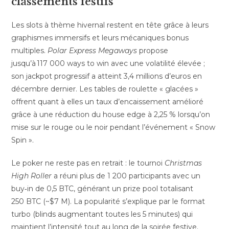
classements festifs
Les slots à thème hivernal restent en tête grâce à leurs
graphismes immersifs et leurs mécaniques bonus
multiples.
Polar Express Megaways
propose
jusqu’à 117 000 ways to win avec une volatilité élevée ;
son jackpot progressif a atteint 3,4 millions d’euros en
décembre dernier. Les tables de roulette « glacées »
offrent quant à elles un taux d’encaissement amélioré
grâce à une réduction du house edge à 2,25 % lorsqu’on
mise sur le rouge ou le noir pendant l’événement « Snow
Spin ».
Le poker ne reste pas en retrait : le tournoi
Christmas
High Roller
a réuni plus de 1 200 participants avec un
buy‑in de 0,5 BTC, générant un prize pool totalisant
250 BTC (~$7 M). La popularité s’explique par le format
turbo (blinds augmentant toutes les 5 minutes) qui
maintient l’intensité tout au long de la soirée festive.