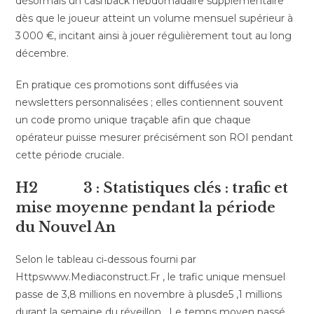
désormais un cashback hebdomadaire supplémentaire
dès que le joueur atteint un volume mensuel supérieur à
3 000 €, incitant ainsi à jouer régulièrement tout au long
décembre.
En pratique ces promotions sont diffusées via
newsletters personnalisées ; elles contiennent souvent
un code promo unique traçable afin que chaque
opérateur puisse mesurer précisément son ROI pendant
cette période cruciale.
H2​​​​​​​​​​​​​​​​​​​​​​​​​​​​​​​​​​​​​​​​​​​​​​​​​​​​​​​​​​​​​​​​ ​​​​​​​​​​​​ ​​​​​​​​​ ​​​​​​​​​ ​​​​​​​​​ ​​​​​​​​​ ​​​​​​​​​ ​​​​​​​​​ ​​​​​​​​​ ​​​​​​​​​ ​​​​​​​​​ ​​​​​​​​​ ​​​​​​​​​ ​3 : Statistiques clés : trafic et
mise moyenne pendant la période
du Nouvel An
Selon le tableau ci‑dessous fourni par
Httpswww.Mediaconstruct.Fr , le trafic unique mensuel
passe de 3,8 millions en novembre à plusde5 ,1 millions
durant la semaine du réveillon . Le temps moyen passé