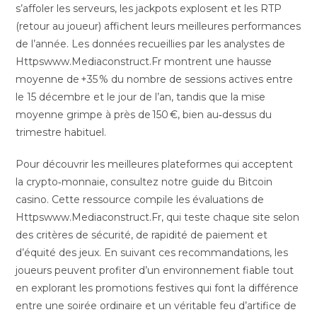
s’affoler les serveurs, les jackpots explosent et les RTP
(retour au joueur) affichent leurs meilleures performances
de l’année. Les données recueillies par les analystes de
Httpswww.Mediaconstruct.Fr montrent une hausse
moyenne de +35 % du nombre de sessions actives entre
le 15 décembre et le jour de l’an, tandis que la mise
moyenne grimpe à près de 150 €, bien au‑dessus du
trimestre habituel.
Pour découvrir les meilleures plateformes qui acceptent
la crypto‑monnaie, consultez notre guide du Bitcoin
casino. Cette ressource compile les évaluations de
Httpswww.Mediaconstruct.Fr, qui teste chaque site selon
des critères de sécurité, de rapidité de paiement et
d’équité des jeux. En suivant ces recommandations, les
joueurs peuvent profiter d’un environnement fiable tout
en explorant les promotions festives qui font la différence
entre une soirée ordinaire et un véritable feu d’artifice de