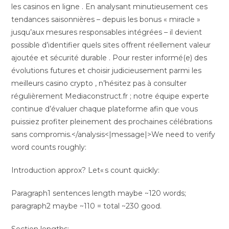
les casinos en ligne . En analysant minutieusement ces
tendances saisonnières – depuis les bonus « miracle »
jusqu’aux mesures responsables intégrées – il devient
possible d’identifier quels sites offrent réellement valeur
ajoutée et sécurité durable . Pour rester informé(e) des
évolutions futures et choisir judicieusement parmi les
meilleurs casino crypto , n’hésitez pas à consulter
régulièrement Mediaconstruct.fr ; notre équipe experte
continue d’évaluer chaque plateforme afin que vous
puissiez profiter pleinement des prochaines célébrations
sans compromis.</analysis<|message|>We need to verify
word counts roughly:
Introduction approx? Let« s count quickly:
Paragraph1 sentences length maybe ~120 words;
paragraph2 maybe ~110 = total ~230 good.