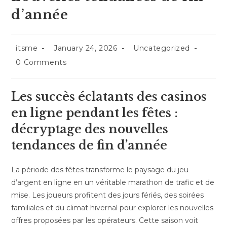
d’année
Post
Post
Post
itsme
January 24, 2026
Uncategorized
author:
published:
category:
Post
0 Comments
comments:
Les succès éclatants des casinos
en ligne pendant les fêtes :
décryptage des nouvelles
tendances de fin d’année
La période des fêtes transforme le paysage du jeu
d’argent en ligne en un véritable marathon de trafic et de
mise. Les joueurs profitent des jours fériés, des soirées
familiales et du climat hivernal pour explorer les nouvelles
offres proposées par les opérateurs. Cette saison voit