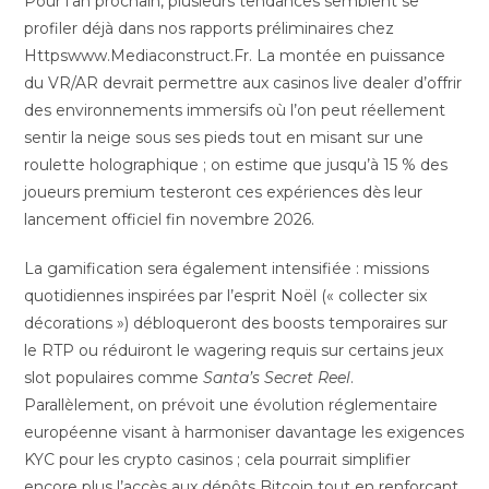
Pour l’an prochain, plusieurs tendances semblent se
profiler déjà dans nos rapports préliminaires chez
Httpswww.Mediaconstruct.Fr. La montée en puissance
du VR/AR devrait permettre aux casinos live dealer d’offrir
des environnements immersifs où l’on peut réellement
sentir la neige sous ses pieds tout en misant sur une
roulette holographique ; on estime que jusqu’à 15 % des
joueurs premium testeront ces expériences dès leur
lancement officiel fin novembre 2026.
La gamification sera également intensifiée : missions
quotidiennes inspirées par l’esprit Noël (« collecter six
décorations ») débloqueront des boosts temporaires sur
le RTP ou réduiront le wagering requis sur certains jeux
slot populaires comme
Santa’s Secret Reel
.
Parallèlement, on prévoit une évolution réglementaire
européenne visant à harmoniser davantage les exigences
KYC pour les crypto casinos ; cela pourrait simplifier
encore plus l’accès aux dépôts Bitcoin tout en renforçant