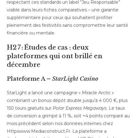
respectant ces standards un label “Jeu Responsable”
visible dans leurs fiches comparatives – une garantie
supplémentaire pour ceux qui souhaitent profiter
pleinement des festivités sans compromettre leur santé
financière ou mentale.
H2 7 : Études de cas : deux
plateformes qui ont brillé en
décembre
Plateforme A –
StarLight Casino
StarLight a lancé une campagne « Miracle Arctic »
combinant un bonus dépôt double jusqu’à 4 000 €, plus
150 tours gratuits sur
Polar Express Megaways
. Le taux
de conversion a grimpé à 11 %, soit +4 points comparé au
mois précédent selon nos données internes chez
Httpswww.Mediaconstruct.Fr. La plateforme a