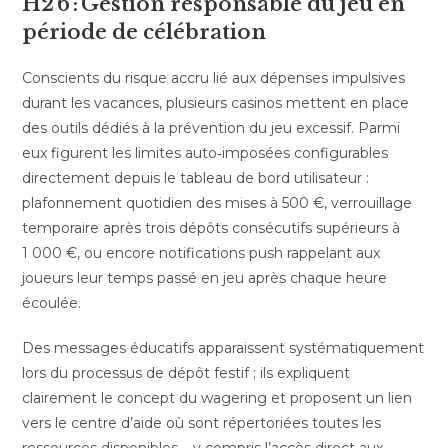
H2 6 : Gestion responsable du jeu en
période de célébration
Conscients du risque accru lié aux dépenses impulsives
durant les vacances, plusieurs casinos mettent en place
des outils dédiés à la prévention du jeu excessif. Parmi
eux figurent les limites auto‑imposées configurables
directement depuis le tableau de bord utilisateur :
plafonnement quotidien des mises à 500 €, verrouillage
temporaire après trois dépôts consécutifs supérieurs à
1 000 €, ou encore notifications push rappelant aux
joueurs leur temps passé en jeu après chaque heure
écoulée.
Des messages éducatifs apparaissent systématiquement
lors du processus de dépôt festif ; ils expliquent
clairement le concept du wagering et proposent un lien
vers le centre d’aide où sont répertoriées toutes les