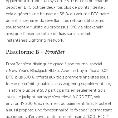
également introduit un système VIP Bitcoin où chaque
dépôt en BTC octroie deux fois plus de points fidélité ;
cela a généré une hausse de 38 % du volume BTC traité
durant la semaine du réveillon. Les retours utilisateurs
soulignent la fluidité du processus KYC via blockchain
ainsi que l’absence totale de frais sur les retraits
instantanés Lightning Network.
Plateforme B –
FrostBet
FrostBet s’est distinguée grâce à son tournoi spécial
« New Year’s Blackjack Blitz ». Avec un buy‑in fixe à 0,02
BTC, plus 500 € offerts aux trois premiers finalistes sous
forme de crédits jouables sans wagering supplémentaire,
il a attiré plus de 9 500 participants en seulement trois
jours. Le jackpot partagé s’est élevé à 0,75 BTC, soit
environ 17 500 € au moment du paiement final. FrostBet
a aussi proposé une fonctionnalité “gift‑code” permettant
aux joueurs d’envoyer gratuitement jusqu’à 0,001 BTC à