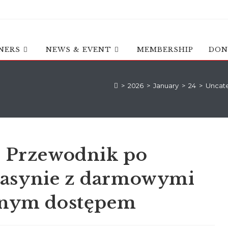
NERS
NEWS & EVENT
MEMBERSHIP
DON
>
2026
>
January
>
24
>
Uncat
– Przewodnik po
asynie z darmowymi
lnym dostępem