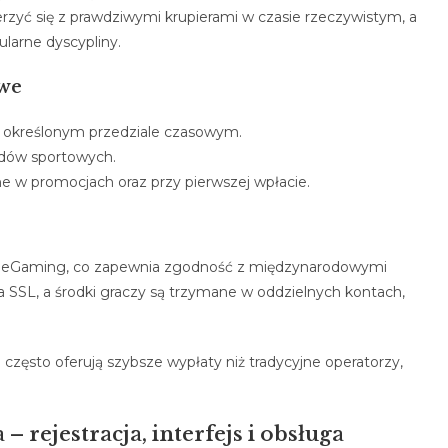
erzyć się z prawdziwymi krupierami w czasie rzeczywistym, a
larne dyscypliny.
owe
w określonym przedziale czasowym.
adów sportowych.
e w promocjach oraz przy pierwszej wpłacie.
ao eGaming, co zapewnia zgodność z międzynarodowymi
a SSL, a środki graczy są trzymane w oddzielnych kontach,
 często oferują szybsze wypłaty niż tradycyjne operatorzy,
 rejestracja, interfejs i obsługa