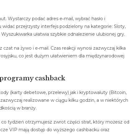
nut. Wystarczy podać adres e‑mail, wybrać hasło i
widać przejrzysty interfejs podzielony na kategorie: Sloty,
 Wyszukiwarka ułatwia szybkie odnalezienie ulubionej gry.
 czat na żywo i e‑mail. Czas reakcji wynosi zazwyczaj kilka
 rosyjsku, co jest dużym ułatwieniem dla międzynarodowej
 i programy cashback
y (karty debetowe, przelewy) jak i kryptowaluty (Bitcoin,
zazwyczaj realizowane w ciągu kilku godzin, a w niektórych
dkością w branży.
co tydzień otrzymujesz zwrot części strat, który możesz od
acze VIP mają dostęp do wyższego cashbacku oraz