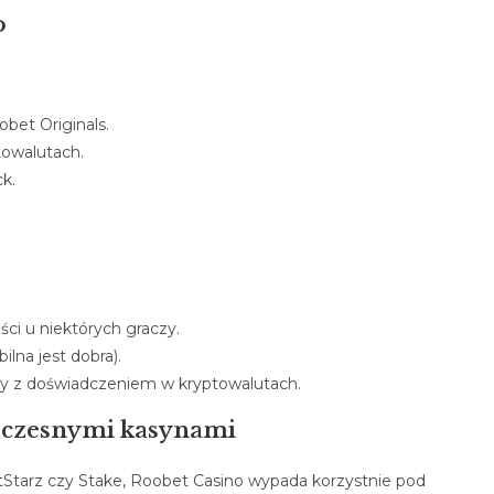
o
bet Originals.
towalutach.
k.
ci u niektórych graczy.
ilna jest dobra).
y z doświadczeniem w kryptowalutach.
oczesnymi kasynami
itStarz czy Stake, Roobet Casino wypada korzystnie pod