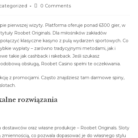
Post
categorized
0 Comments
ory:
comments:
ie pierwszej wizyty. Platforma oferuje ponad 6300 gier, w
 tytuły Roobet Originals. Dla miłośników zakładów
połączyć klasyczne kasyno z pulą wydarzeń sportowych. Co
ybkie wypłaty – zarówno tradycyjnymi metodami, jak i
we takie jak cashback i rakeback. Jeśli szukasz
odobową obsługą, Roobet Casino spełni te oczekiwania.
kcję z promocjami. Często znajdziesz tam darmowe spiny,
lotach.
ikalne rozwiązania
h dostawców oraz własne produkcje – Roobet Originals. Sloty
ą zmiennością, co pozwala dopasować je do własnego stylu