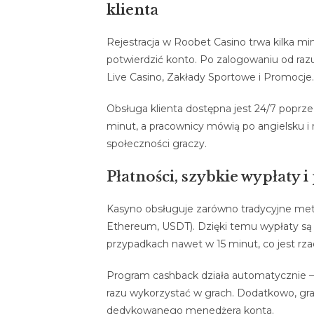
klienta
Rejestracja w Roobet Casino trwa kilka mi
potwierdzić konto. Po zalogowaniu od razu 
Live Casino, Zakłady Sportowe i Promocje.
Obsługa klienta dostępna jest 24/7 poprzez
minut, a pracownicy mówią po angielsku i
społeczności graczy.
Płatności, szybkie wypłaty
Kasyno obsługuje zarówno tradycyjne metod
Ethereum, USDT). Dzięki temu wypłaty są 
przypadkach nawet w 15 minut, co jest rza
Program cashback działa automatycznie – 
razu wykorzystać w grach. Dodatkowo, gr
dedykowanego menedżera konta.