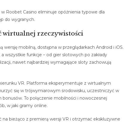
 w Roobet Casino eliminuje opóźnienia typowe dla
ęp do wygranych.
 wirtualnej rzeczywistości
ą wersję mobilną, dostępna w przeglądarkach Android i iOS.
, a wszystkie funkcje – od gier slotowych po zakłady
lizacji, nawet najbardziej wymagające sloty zachowują
kierunku VR. Platforma eksperymentuje z wirtualnym
urzyć się w trójwymiarowym środowisku, uczestniczyć w
ch bonusów. To połączenie mobilności i nowoczesnej
b, w jaki gramy online.
ć na bieżąco z premierą wersji VR i otrzymać ekskluzywne