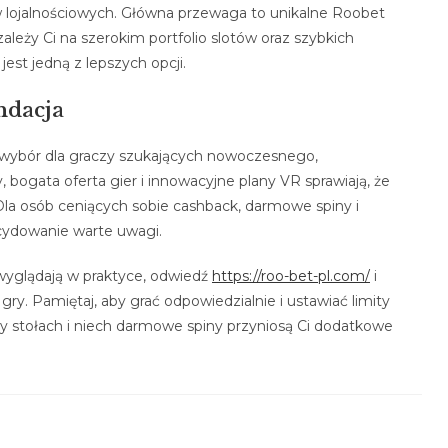
w lojalnościowych. Główna przewaga to unikalne Roobet
zależy Ci na szerokim portfolio slotów oraz szybkich
est jedną z lepszych opcji.
ndacja
wybór dla graczy szukających nowoczesnego,
 bogata oferta gier i innowacyjne plany VR sprawiają, że
 Dla osób ceniących sobie cashback, darmowe spiny i
cydowanie warte uwagi.
i wyglądają w praktyce, odwiedź
https://roo-bet-pl.com/
i
ry. Pamiętaj, aby grać odpowiedzialnie i ustawiać limity
y stołach i niech darmowe spiny przyniosą Ci dodatkowe