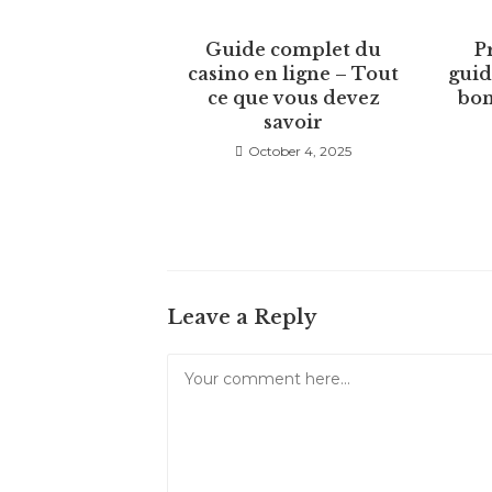
Guide complet du
P
casino en ligne – Tout
guid
ce que vous devez
bon
savoir
October 4, 2025
Leave a Reply
Comment