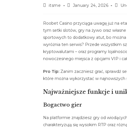
Post
Post
Post
itsme
January 24, 2026
Un
author:
published:
categ
Roobet Casino przyciąga uwagę już na etap
tym setki slotów, gry na żywo oraz własne
sportowych to dodatkowy atut, bo można 
wyróżnia ten serwis? Przede wszystkim sz
kryptowalutami – oraz programy lojalnościo
nowoczesnego miejsca z opcjami VIP i cał
Pro Tip:
Zanim zaczniesz grać, sprawdź se
które można wykorzystać w najnowszych s
Najważniejsze funkcje i un
Bogactwo gier
Na platformie znajdziesz gry od wiodącyc
charakteryzują się wysokim RTP oraz różn