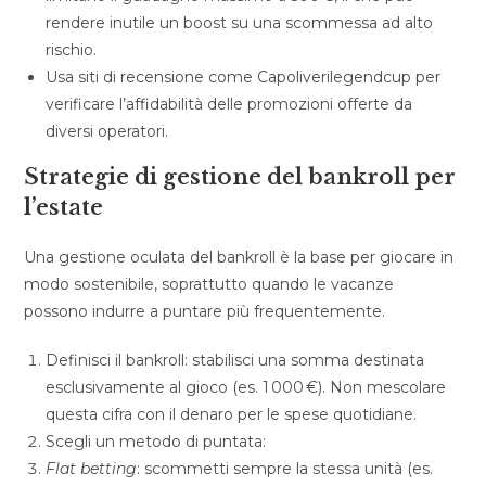
rendere inutile un boost su una scommessa ad alto
rischio.
Usa siti di recensione come Capoliverilegendcup per
verificare l’affidabilità delle promozioni offerte da
diversi operatori.
Strategie di gestione del bankroll per
l’estate
Una gestione oculata del bankroll è la base per giocare in
modo sostenibile, soprattutto quando le vacanze
possono indurre a puntare più frequentemente.
Definisci il bankroll: stabilisci una somma destinata
esclusivamente al gioco (es. 1 000 €). Non mescolare
questa cifra con il denaro per le spese quotidiane.
Scegli un metodo di puntata:
Flat betting
: scommetti sempre la stessa unità (es.