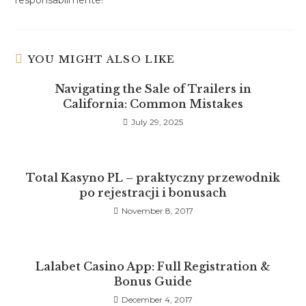
YOU MIGHT ALSO LIKE
Navigating the Sale of Trailers in
California: Common Mistakes
July 29, 2025
Total Kasyno PL – praktyczny przewodnik
po rejestracji i bonusach
November 8, 2017
Lalabet Casino App: Full Registration &
Bonus Guide
December 4, 2017