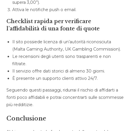
supera 3,00”).
Attiva le notifiche push o email.
Checklist rapida per verificare
l’affidabilità di una fonte di quote
Il sito possiede licenza di un’autorità riconosciuta
(Malta Gaming Authority, UK Gambling Commission).
Le recensioni degli utenti sono trasparenti e non
filtrate.
Il servizio offre dati storici di almeno 30 giorni.
È presente un supporto clienti attivo 24/7.
Seguendo questi passaggi, ridurrai il rischio di affidarti a
fonti poco affidabili e potrai concentrarti sulle scommesse
più redditizie.
Conclusione