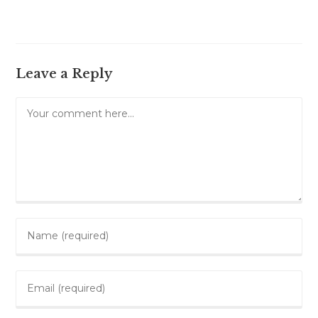
Leave a Reply
Comment
Enter
your
name
Enter
or
your
username
email
to