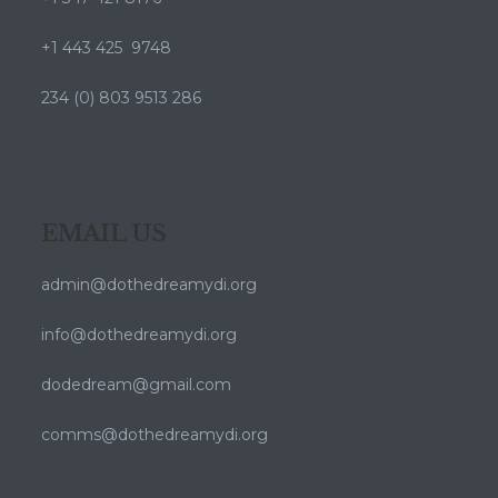
+1 443 425 9748
234 (0) 803 9513 286
EMAIL US
admin@dothedreamydi.org
info@dothedreamydi.org
dodedream@gmail.com
comms@dothedreamydi.org