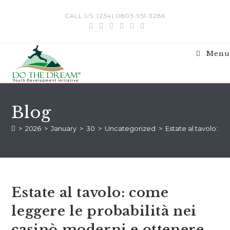
Skip
CALL US: (234) 0803-951-3286
to
content
Menu
Blog
>
2026
>
January
>
30
>
Uncategorized
>
Estate al tavolo: c
Estate al tavolo: come
leggere le probabilità nei
casinò moderni e ottenere