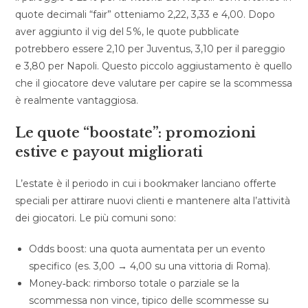
quote decimali “fair” otteniamo 2,22, 3,33 e 4,00. Dopo
aver aggiunto il vig del 5 %, le quote pubblicate
potrebbero essere 2,10 per Juventus, 3,10 per il pareggio
e 3,80 per Napoli. Questo piccolo aggiustamento è quello
che il giocatore deve valutare per capire se la scommessa
è realmente vantaggiosa.
Le quote “boostate”: promozioni
estive e payout migliorati
L’estate è il periodo in cui i bookmaker lanciano offerte
speciali per attirare nuovi clienti e mantenere alta l’attività
dei giocatori. Le più comuni sono:
Odds boost: una quota aumentata per un evento
specifico (es. 3,00 → 4,00 su una vittoria di Roma).
Money‑back: rimborso totale o parziale se la
scommessa non vince, tipico delle scommesse su