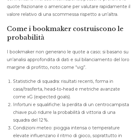
quote frazionarie o americane per valutare rapidamente il
valore relativo di una scommessa rispetto a un’altra.
Come i bookmaker costruiscono le
probabilità
I bookmaker non generano le quote a caso; si basano su
un’analisi approfondita di dati e sul bilanciamento del loro
margine di profitto, noto come “vig”.
Statistiche di squadra: risultati recenti, forma in
casa/trasferta, head‑to‑head e metriche avanzate
come xG (expected goals).
Infortuni e squalifiche: la perdita di un centrocampista
chiave può ridurre la probabilità di vittoria di una
squadra del 12 %.
Condizioni meteo: pioggia intensa o temperature
elevate influenzano il ritmo di gioco, soprattutto in