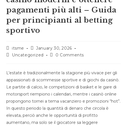
pagamenti più alti – Guida
per principianti al betting
sportivo
Post
Post
itsme
January 30, 2026
author:
published:
Post
Post
Uncategorized
0 Comments
category:
comments:
L’estate è tradizionalmente la stagione più vivace per gli
appassionati di scommesse sportive e di giochi da casinò.
Le partite di calcio, le competizioni di basket e le gare di
motorsport riempiono i calendari, mentre i casinò online
propongono tornei a tema vacanziero e promozioni “hot”.
In questo periodo la quantità di denaro che circola è
elevata, perciò anche le opportunità di profitto
aumentano, ma solo se il giocatore sa leggere