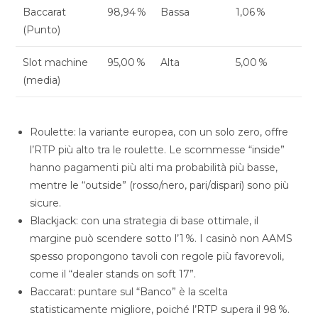
Baccarat
98,94 %
Bassa
1,06 %
(Punto)
Slot machine
95,00 %
Alta
5,00 %
(media)
Roulette: la variante europea, con un solo zero, offre
l’RTP più alto tra le roulette. Le scommesse “inside”
hanno pagamenti più alti ma probabilità più basse,
mentre le “outside” (rosso/nero, pari/dispari) sono più
sicure.
Blackjack: con una strategia di base ottimale, il
margine può scendere sotto l’1 %. I casinò non AAMS
spesso propongono tavoli con regole più favorevoli,
come il “dealer stands on soft 17”.
Baccarat: puntare sul “Banco” è la scelta
statisticamente migliore, poiché l’RTP supera il 98 %.