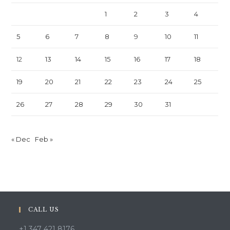
1
2
3
4
5
6
7
8
9
10
11
12
13
14
15
16
17
18
19
20
21
22
23
24
25
26
27
28
29
30
31
« Dec
Feb »
CALL US
+1 347 421 8176