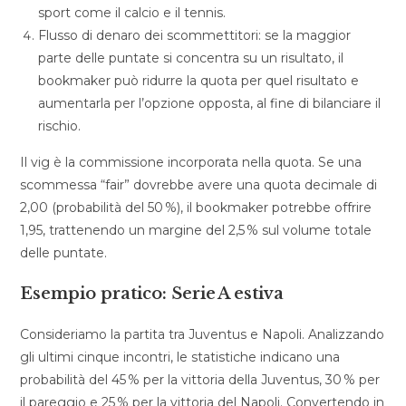
sport come il calcio e il tennis.
Flusso di denaro dei scommettitori: se la maggior
parte delle puntate si concentra su un risultato, il
bookmaker può ridurre la quota per quel risultato e
aumentarla per l’opzione opposta, al fine di bilanciare il
rischio.
Il vig è la commissione incorporata nella quota. Se una
scommessa “fair” dovrebbe avere una quota decimale di
2,00 (probabilità del 50 %), il bookmaker potrebbe offrire
1,95, trattenendo un margine del 2,5 % sul volume totale
delle puntate.
Esempio pratico: Serie A estiva
Consideriamo la partita tra Juventus e Napoli. Analizzando
gli ultimi cinque incontri, le statistiche indicano una
probabilità del 45 % per la vittoria della Juventus, 30 % per
il pareggio e 25 % per la vittoria del Napoli. Convertendo in