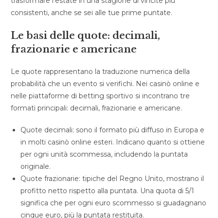
trasformare l’estate in una stagione di vincite più
consistenti, anche se sei alle tue prime puntate.
Le basi delle quote: decimali,
frazionarie e americane
Le quote rappresentano la traduzione numerica della
probabilità che un evento si verifichi. Nei casinò online e
nelle piattaforme di betting sportivo si incontrano tre
formati principali: decimali, frazionarie e americane.
Quote decimali: sono il formato più diffuso in Europa e
in molti casinò online esteri. Indicano quanto si ottiene
per ogni unità scommessa, includendo la puntata
originale.
Quote frazionarie: tipiche del Regno Unito, mostrano il
profitto netto rispetto alla puntata. Una quota di 5/1
significa che per ogni euro scommesso si guadagnano
cinque euro, più la puntata restituita.