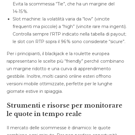
Evita la scommessa “Tie”, che ha un margine del
14‑15 %.
Slot machine: la volatilità varia da “low” (vincite
frequenti ma piccole) a “high” (vincite rare ma ingenti).
Controlla sempre l’RTP indicato nella tabella di payout;
le slot con RTP sopra il 96 % sono considerate “sicure”.
Per i principianti, il blackjack e la roulette europea
rappresentano le scelte più “friendly” perché combinano
un margine ridotto e una curva di apprendimento
gestibile. Inoltre, molti casinò online esteri offrono
versioni mobile ottimizzate, perfette per le lunghe
giornate estive in spiaggia.
Strumenti e risorse per monitorare
le quote in tempo reale
Il mercato delle scommesse è dinamico: le quote