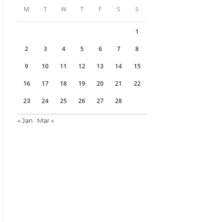
M
T
W
T
F
S
S
1
2
3
4
5
6
7
8
9
10
11
12
13
14
15
16
17
18
19
20
21
22
23
24
25
26
27
28
« Jan
Mar »