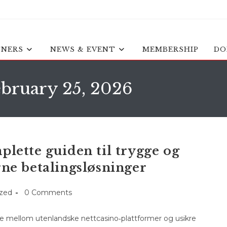
TNERS
NEWS & EVENT
MEMBERSHIP
DO
ebruary 25, 2026
lette guiden til trygge og
ne betalingsløsninger
Post
zed
0 Comments
comments:
ge mellom utenlandske nettcasino‑plattformer og usikre