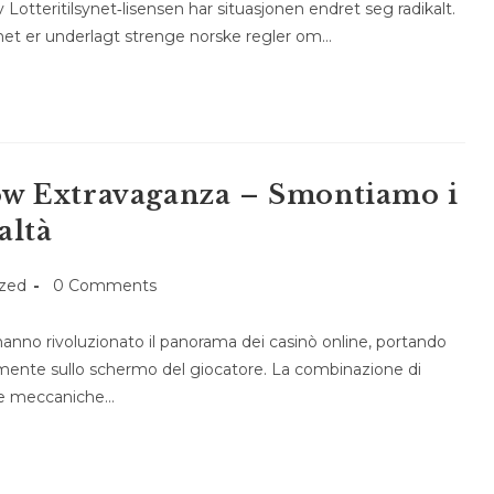
otteritilsynet‑lisensen har situasjonen endret seg radikalt.
nonet er underlagt strenge norske regler om…
ow Extravaganza – Smontiamo i
altà
Post
zed
0 Comments
comments:
hanno rivoluzionato il panorama dei casinò online, portando
tamente sullo schermo del giocatore. La combinazione di
e e meccaniche…