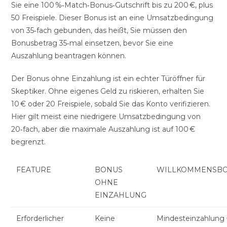
Sie eine 100 %‑Match‑Bonus‑Gutschrift bis zu 200 €, plus
50 Freispiele. Dieser Bonus ist an eine Umsatzbedingung
von 35‑fach gebunden, das heißt, Sie müssen den
Bonusbetrag 35‑mal einsetzen, bevor Sie eine
Auszahlung beantragen können.
Der Bonus ohne Einzahlung ist ein echter Türöffner für
Skeptiker. Ohne eigenes Geld zu riskieren, erhalten Sie
10 € oder 20 Freispiele, sobald Sie das Konto verifizieren.
Hier gilt meist eine niedrigere Umsatzbedingung von
20‑fach, aber die maximale Auszahlung ist auf 100 €
begrenzt.
FEATURE
BONUS
WILLKOMMENSB
OHNE
EINZAHLUNG
Erforderlicher
Keine
Mindesteinzahlung