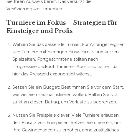
Sie Ihren Ausweis bereit. Das verkürzt die
Verifizierungszeit erheblich.
Turniere im Fokus – Strategien für
Einsteiger und Profis
Wählen Sie das passende Turnier: Für Anfänger eignen
sich Turniere mit niedrigen Einsatzlimits und kurzen
Spielzeiten. Fortgeschrittene sollten nach
Progressive‑Jackpot‑Turnieren Ausschau halten, da
hier das Preisgeld exponentiell wächst.
Setzen Sie ein Budget: Bestimmen Sie vor dem Start,
wie viel Sie maximal riskieren wollen. Halten Sie sich
strikt an diesen Betrag, um Verluste zu begrenzen.
Nutzen Sie Freispiele clever: Viele Turniere erlauben
den Einsatz von Freispielen. Setzen Sie diese ein, um
Ihre Gewinnchancen zu erhöhen, ohne zusätzliches