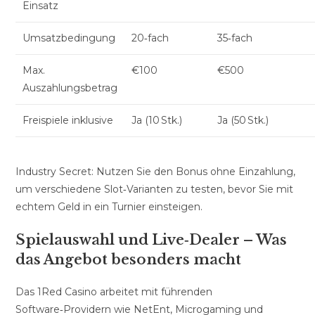
Einsatz
Umsatzbedingung
20‑fach
35‑fach
Max.
€100
€500
Auszahlungsbetrag
Freispiele inklusive
Ja (10 Stk.)
Ja (50 Stk.)
Industry Secret: Nutzen Sie den Bonus ohne Einzahlung,
um verschiedene Slot‑Varianten zu testen, bevor Sie mit
echtem Geld in ein Turnier einsteigen.
Spielauswahl und Live‑Dealer – Was
das Angebot besonders macht
Das 1Red Casino arbeitet mit führenden
Software‑Providern wie NetEnt, Microgaming und