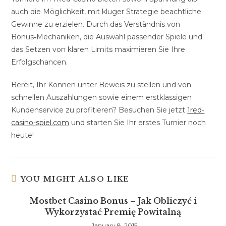
auch die Möglichkeit, mit kluger Strategie beachtliche
Gewinne zu erzielen. Durch das Verständnis von
Bonus‑Mechaniken, die Auswahl passender Spiele und
das Setzen von klaren Limits maximieren Sie Ihre
Erfolgschancen.
Bereit, Ihr Können unter Beweis zu stellen und von
schnellen Auszahlungen sowie einem erstklassigen
Kundenservice zu profitieren? Besuchen Sie jetzt
1red-
casino-spiel.com
und starten Sie Ihr erstes Turnier noch
heute!
YOU MIGHT ALSO LIKE
Mostbet Casino Bonus – Jak Obliczyć i
Wykorzystać Premię Powitalną
January 8, 2015