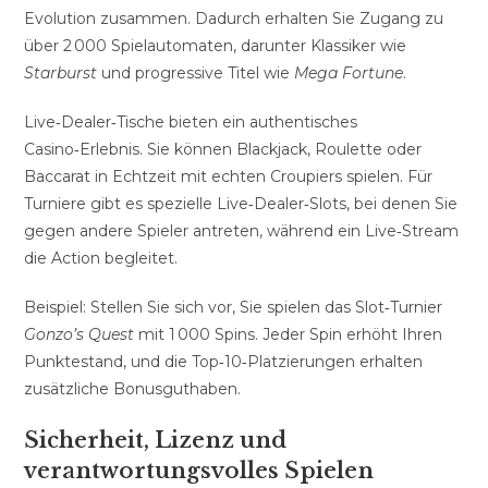
Evolution zusammen. Dadurch erhalten Sie Zugang zu
über 2 000 Spielautomaten, darunter Klassiker wie
Starburst
und progressive Titel wie
Mega Fortune
.
Live‑Dealer‑Tische bieten ein authentisches
Casino‑Erlebnis. Sie können Blackjack, Roulette oder
Baccarat in Echtzeit mit echten Croupiers spielen. Für
Turniere gibt es spezielle Live‑Dealer‑Slots, bei denen Sie
gegen andere Spieler antreten, während ein Live‑Stream
die Action begleitet.
Beispiel: Stellen Sie sich vor, Sie spielen das Slot‑Turnier
Gonzo’s Quest
mit 1 000 Spins. Jeder Spin erhöht Ihren
Punktestand, und die Top‑10‑Platzierungen erhalten
zusätzliche Bonusguthaben.
Sicherheit, Lizenz und
verantwortungsvolles Spielen