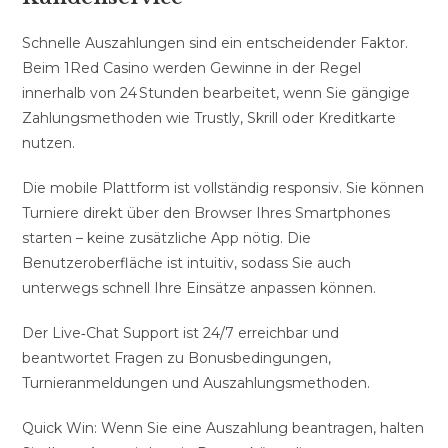
Schnelle Auszahlungen sind ein entscheidender Faktor.
Beim 1Red Casino werden Gewinne in der Regel
innerhalb von 24 Stunden bearbeitet, wenn Sie gängige
Zahlungsmethoden wie Trustly, Skrill oder Kreditkarte
nutzen.
Die mobile Plattform ist vollständig responsiv. Sie können
Turniere direkt über den Browser Ihres Smartphones
starten – keine zusätzliche App nötig. Die
Benutzeroberfläche ist intuitiv, sodass Sie auch
unterwegs schnell Ihre Einsätze anpassen können.
Der Live‑Chat Support ist 24/7 erreichbar und
beantwortet Fragen zu Bonusbedingungen,
Turnieranmeldungen und Auszahlungsmethoden.
Quick Win: Wenn Sie eine Auszahlung beantragen, halten