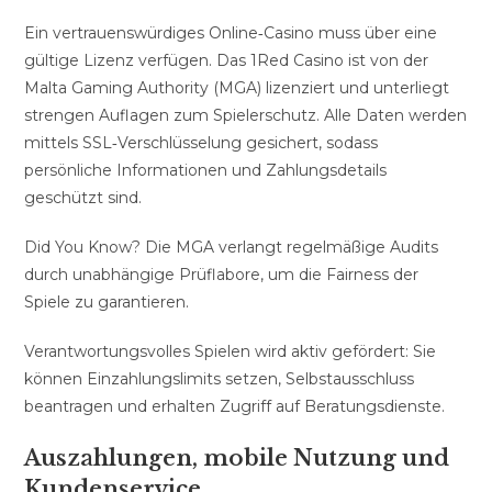
Ein vertrauenswürdiges Online‑Casino muss über eine
gültige Lizenz verfügen. Das 1Red Casino ist von der
Malta Gaming Authority (MGA) lizenziert und unterliegt
strengen Auflagen zum Spielerschutz. Alle Daten werden
mittels SSL‑Verschlüsselung gesichert, sodass
persönliche Informationen und Zahlungsdetails
geschützt sind.
Did You Know? Die MGA verlangt regelmäßige Audits
durch unabhängige Prüflabore, um die Fairness der
Spiele zu garantieren.
Verantwortungsvolles Spielen wird aktiv gefördert: Sie
können Einzahlungslimits setzen, Selbstausschluss
beantragen und erhalten Zugriff auf Beratungsdienste.
Auszahlungen, mobile Nutzung und
Kundenservice