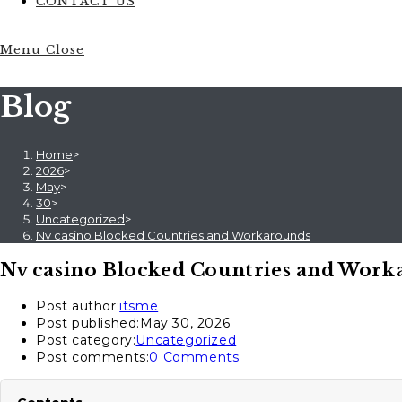
CONTACT US
Menu
Close
Blog
Home
>
2026
>
May
>
30
>
Uncategorized
>
Nv casino Blocked Countries and Workarounds
Nv casino Blocked Countries and Work
Post author:
itsme
Post published:
May 30, 2026
Post category:
Uncategorized
Post comments:
0 Comments