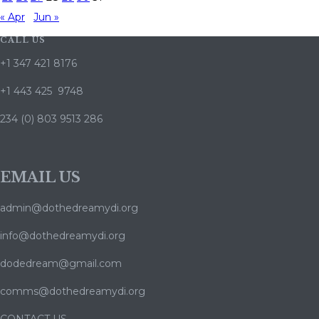
« Apr
Jun »
CALL US
+1 347 421 8176
+1 443 425 9748
234 (0) 803 9513 286
EMAIL US
admin@dothedreamydi.org
info@dothedreamydi.org
dodedream@gmail.com
comms@dothedreamydi.org
CONTACT US