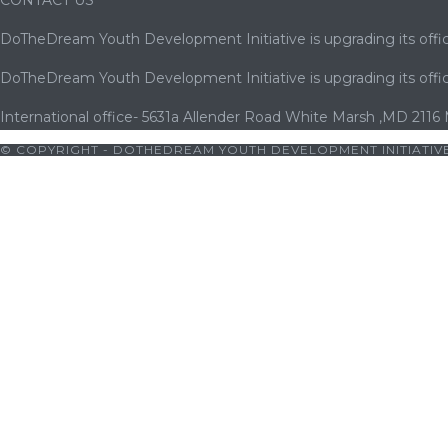
DoTheDream Youth Development Initiative is upgrading its offic
DoTheDream Youth Development Initiative is upgrading its offic
International office- 5631a Allender Road White Marsh ,MD 2116
© COPYRIGHT - DOTHEDREAM YOUTH DEVELOPMENT INITIATIVE
giriş
|
bets10
|
bets10 giriş
|
bets10
|
bets10 giriş
|
bets10
|
bets1