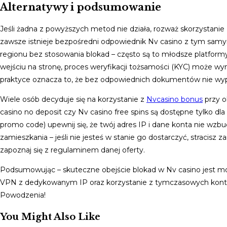
Alternatywy i podsumowanie
Jeśli żadna z powyższych metod nie działa, rozważ skorzystanie z
zawsze istnieje bezpośredni odpowiednik Nv casino z tym samy
regionu bez stosowania blokad – często są to młodsze platfor
wejściu na stronę, proces weryfikacji tożsamości (KYC) może
praktyce oznacza to, że bez odpowiednich dokumentów nie wyp
Wiele osób decyduje się na korzystanie z
Nvcasino bonus
przy o
casino no deposit czy Nv casino free spins są dostępne tylko d
promo code) upewnij się, że twój adres IP i dane konta nie w
zamieszkania – jeśli nie jesteś w stanie go dostarczyć, stracisz
zapoznaj się z regulaminem danej oferty.
Podsumowując – skuteczne obejście blokad w Nv casino jest mo
VPN z dedykowanym IP oraz korzystanie z tymczasowych kont e‑m
Powodzenia!
You Might Also Like