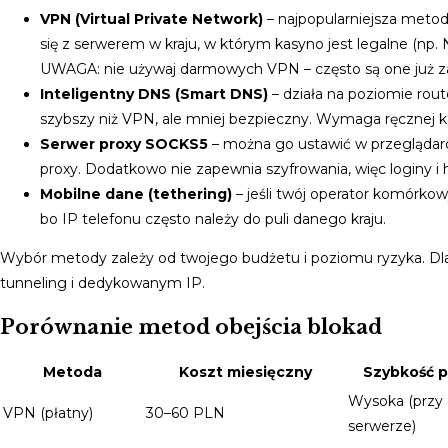
VPN (Virtual Private Network)
– najpopularniejsza meto
się z serwerem w kraju, w którym kasyno jest legalne (np. 
UWAGA: nie używaj darmowych VPN – często są one już z
Inteligentny DNS (Smart DNS)
– działa na poziomie rout
szybszy niż VPN, ale mniej bezpieczny. Wymaga ręcznej kon
Serwer proxy SOCKS5
– można go ustawić w przeglądarce
proxy. Dodatkowo nie zapewnia szyfrowania, więc loginy i
Mobilne dane (tethering)
– jeśli twój operator komórko
bo IP telefonu często należy do puli danego kraju.
Wybór metody zależy od twojego budżetu i poziomu ryzyka. Dla 
tunneling i dedykowanym IP.
Porównanie metod obejścia blokad
Metoda
Koszt miesięczny
Szybkość p
Wysoka (przy
VPN (płatny)
30–60 PLN
serwerze)