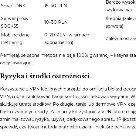
Bardzo wysoka
Smart DNS
15–40 PLN
szyfrowania)
Serwer proxy
Średnia (zależ
10–30 PLN
SOCKS5
serwera)
Mobilne dane
0–20 PLN (w ramach
Zależna od za
(tethering)
abonamentu)
Pamiętaj, że żadna metoda nie daje 100% gwarancji – kasyna sta
opcje awaryjne.
Ryzyka i środki ostrożności
Korzystanie z VPN lub innych narzędzi do omijania blokad geogr
VPN, może zablokować twoje konto i skonfiskować wygrane. W reg
skutkuje utratą środków. Po drugie, tanie lub darmowe VPN częs
hasła czy danych karty. Zalecamy korzystanie z VPN, które mają 
zminimalizować ryzyko, używaj dedykowanego adresu IP (kosztuj
sprawdź, czy twoja metoda płatności działa – niektóre banki w z