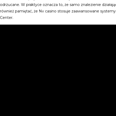
odrzucane. W praktyce oznacza to, że samo znalezienie działa
również pamiętać, że Nv casino stosuje zaawansowane system
Center.