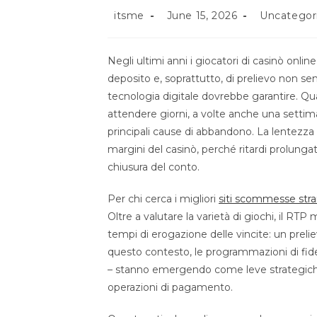
Post
Post
Post
itsme
June 15, 2026
Uncategor
author:
published:
category:
Negli ultimi anni i giocatori di casinò onli
deposito e, soprattutto, di prelievo non se
tecnologia digitale dovrebbe garantire. Qua
attendere giorni, a volte anche una settima
principali cause di abbandono. La lentezza 
margini del casinò, perché ritardi prolungat
chiusura del conto.
Per chi cerca i migliori
siti scommesse stran
Oltre a valutare la varietà di giochi, il RTP
tempi di erogazione delle vincite: un prelie
questo contesto, le programmazioni di fide
– stanno emergendo come leve strategiche 
operazioni di pagamento.