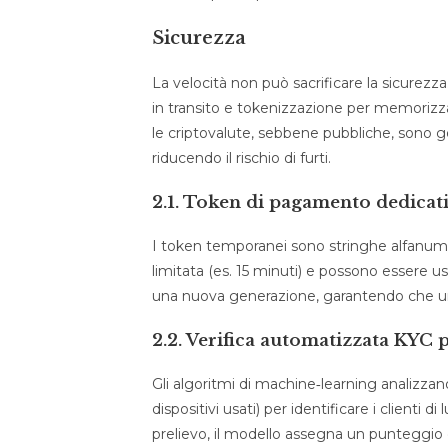
Sicurezza
La velocità non può sacrificare la sicurezza
in transito e tokenizzazione per memorizza
le criptovalute, sebbene pubbliche, sono ges
riducendo il rischio di furti.
2.1. Token di pagamento dedicat
I token temporanei sono stringhe alfanum
limitata (es. 15 minuti) e possono essere us
una nuova generazione, garantendo che un 
2.2. Verifica automatizzata KYC pe
Gli algoritmi di machine‑learning analizzan
dispositivi usati) per identificare i clienti
prelievo, il modello assegna un punteggio