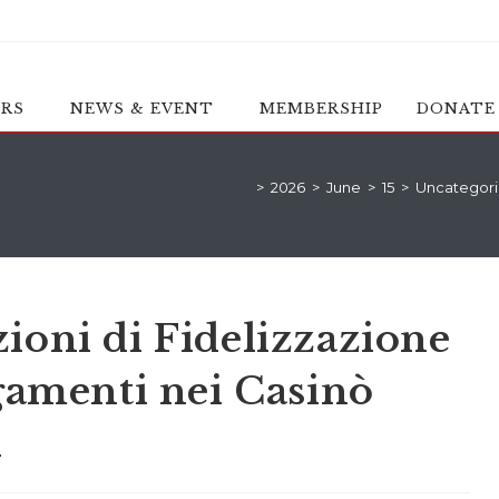
ERS
NEWS & EVENT
MEMBERSHIP
DONATE
>
2026
>
June
>
15
>
Uncategor
oni di Fidelizzazione
gamenti nei Casinò
i