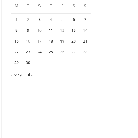
M
T
W
T
F
S
S
1
2
3
4
5
6
7
8
9
10
11
12
13
14
15
16
17
18
19
20
21
22
23
24
25
26
27
28
29
30
« May
Jul »