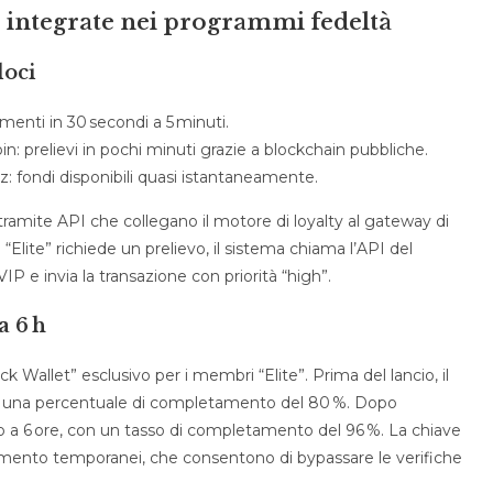
 integrate nei programmi fedeltà
loci
rimenti in 30 secondi a 5 minuti.
n: prelievi in pochi minuti grazie a blockchain pubbliche.
 fondi disponibili quasi istantaneamente.
tramite API che collegano il motore di loyalty al gateway di
Elite” richiede un prelievo, il sistema chiama l’API del
 VIP e invia la transazione con priorità “high”.
a 6 h
 Wallet” esclusivo per i membri “Elite”. Prima del lancio, il
on una percentuale di completamento del 80 %. Dopo
 a 6 ore, con un tasso di completamento del 96 %. La chiave
gamento temporanei, che consentono di bypassare le verifiche