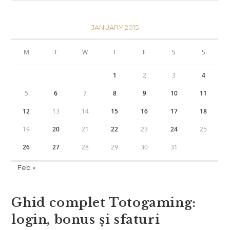
JANUARY 2015
M
T
W
T
F
S
S
1
2
3
4
5
6
7
8
9
10
11
12
13
14
15
16
17
18
19
20
21
22
23
24
25
26
27
28
29
30
31
Feb »
Ghid complet Totogaming:
login, bonus și sfaturi