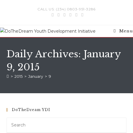
Skip
CALL US: (234) 0803-951-3286
to
content
Menu
Daily Archives: January
9, 2015
>
2015
>
January
>
9
DoTheDream YDI