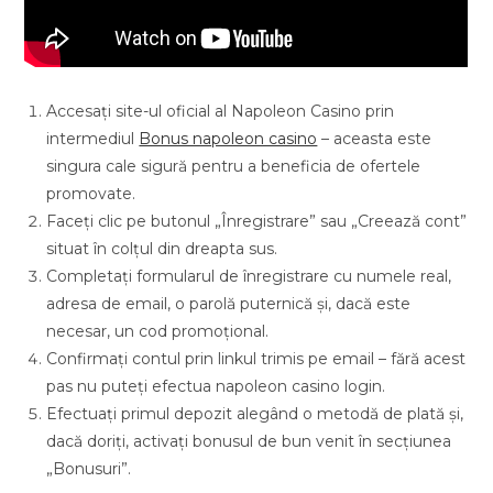
Accesați site-ul oficial al Napoleon Casino prin
intermediul
Bonus napoleon casino
– aceasta este
singura cale sigură pentru a beneficia de ofertele
promovate.
Faceți clic pe butonul „Înregistrare” sau „Creează cont”
situat în colțul din dreapta sus.
Completați formularul de înregistrare cu numele real,
adresa de email, o parolă puternică și, dacă este
necesar, un cod promoțional.
Confirmați contul prin linkul trimis pe email – fără acest
pas nu puteți efectua napoleon casino login.
Efectuați primul depozit alegând o metodă de plată și,
dacă doriți, activați bonusul de bun venit în secțiunea
„Bonusuri”.