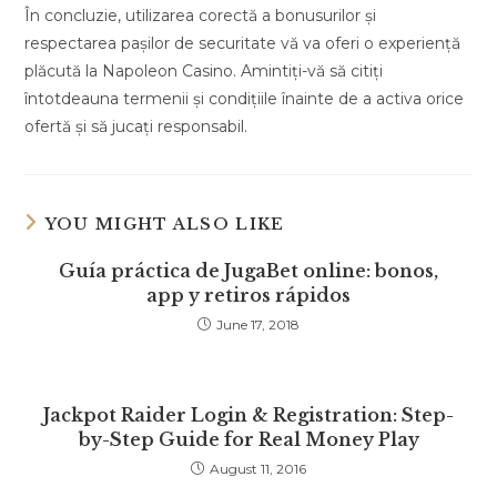
În concluzie, utilizarea corectă a bonusurilor și
respectarea pașilor de securitate vă va oferi o experiență
plăcută la Napoleon Casino. Amintiți-vă să citiți
întotdeauna termenii și condițiile înainte de a activa orice
ofertă și să jucați responsabil.
YOU MIGHT ALSO LIKE
Guía práctica de JugaBet online: bonos,
app y retiros rápidos
June 17, 2018
Jackpot Raider Login & Registration: Step-
by-Step Guide for Real Money Play
August 11, 2016