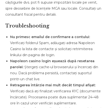
câștigurile dvs. pot fi supuse impozitării locale pe venit,
spre deosebire de licențele MGA sau locale. Consultați un
consultant fiscal pentru detalii.
Troubleshooting
Nu primesc emailul de confirmare a contului:
Verificați folderul Spam, adăugați adresa Napoleon
Casino la lista de contacte și solicitați retrimiterea
linkului din pagina de login.
Napoleon casino login eșuează după resetarea
parolei:
Ștergeți cache-ul browserului și încercați din
nou. Dacă problema persistă, contactați suportul
printr-un chat live.
Retragerea întârzie mai mult decât timpul afișat:
Verificați dacă ați finalizat verificarea KYC (documente
încărcate). Procesarea poate dura suplimentar 24–48
ore în cazul unor verificări suplimentare.