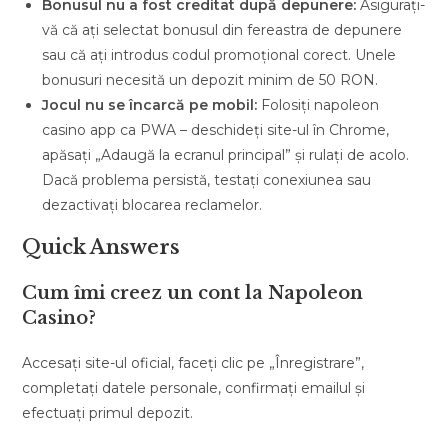
Bonusul nu a fost creditat după depunere:
Asigurați-
vă că ați selectat bonusul din fereastra de depunere
sau că ați introdus codul promoțional corect. Unele
bonusuri necesită un depozit minim de 50 RON.
Jocul nu se încarcă pe mobil:
Folosiți napoleon
casino app ca PWA – deschideți site-ul în Chrome,
apăsați „Adaugă la ecranul principal” și rulați de acolo.
Dacă problema persistă, testați conexiunea sau
dezactivați blocarea reclamelor.
Quick Answers
Cum îmi creez un cont la Napoleon
Casino?
Accesați site-ul oficial, faceți clic pe „Înregistrare”,
completați datele personale, confirmați emailul și
efectuați primul depozit.