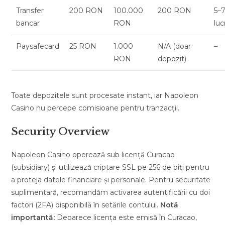
Transfer
200 RON
100.000
200 RON
5–7
bancar
RON
luc
Paysafecard
25 RON
1.000
N/A (doar
–
RON
depozit)
Toate depozitele sunt procesate instant, iar Napoleon
Casino nu percepe comisioane pentru tranzacții.
Security Overview
Napoleon Casino operează sub licență Curacao
(subsidiary) și utilizează criptare SSL pe 256 de biți pentru
a proteja datele financiare și personale. Pentru securitate
suplimentară, recomandăm activarea autentificării cu doi
factori (2FA) disponibilă în setările contului.
Notă
importantă:
Deoarece licența este emisă în Curacao,