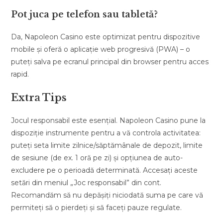
Pot juca pe telefon sau tabletă?
Da, Napoleon Casino este optimizat pentru dispozitive
mobile și oferă o aplicație web progresivă (PWA) – o
puteți salva pe ecranul principal din browser pentru acces
rapid.
Extra Tips
Jocul responsabil este esențial. Napoleon Casino pune la
dispoziție instrumente pentru a vă controla activitatea:
puteți seta limite zilnice/săptămânale de depozit, limite
de sesiune (de ex. 1 oră pe zi) și opțiunea de auto-
excludere pe o perioadă determinată. Accesați aceste
setări din meniul „Joc responsabil” din cont.
Recomandăm să nu depășiți niciodată suma pe care vă
permiteți să o pierdeți și să faceți pauze regulate.