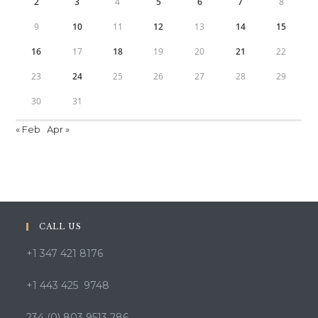
2
3
4
5
6
7
8
9
10
11
12
13
14
15
16
17
18
19
20
21
22
23
24
25
26
27
28
29
30
31
« Feb
Apr »
CALL US
+1 347 421 8176
+1 443 425 9748
234 (0) 803 9513 286