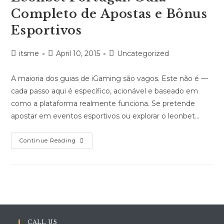
Completo de Apostas e Bônus
Esportivos
Post
Post
Post
itsme
April 10, 2015
Uncategorized
author:
published:
category:
A maioria dos guias de iGaming são vagos. Este não é —
cada passo aqui é específico, acionável e baseado em
como a plataforma realmente funciona. Se pretende
apostar em eventos esportivos ou explorar o leonbet…
Leonbet
Continue Reading
Portugal:
Guia
Completo
De
Apostas
E
Bônus
Esportivos
CALL US