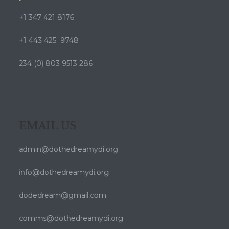
+1 347 421 8176
+1 443 425 9748
234 (0) 803 9513 286
EMAIL US
admin@dothedreamydi.org
info@dothedreamydi.org
dodedream@gmail.com
comms@dothedreamydi.org