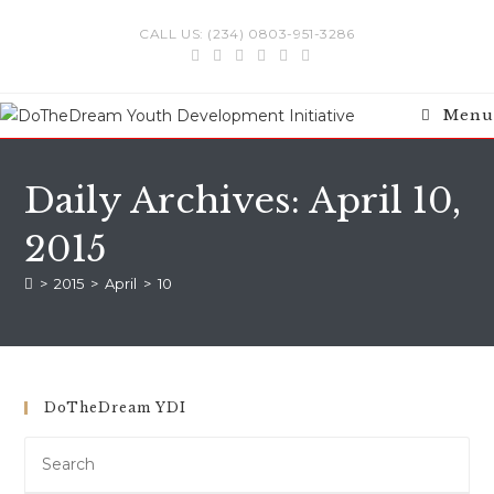
Skip
CALL US: (234) 0803-951-3286
to
content
Menu
Daily Archives: April 10,
2015
>
2015
>
April
>
10
DoTheDream YDI