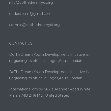
info@dothedreamydi.org
dodedream@gmail.com
comms@dothedreamydi.org
CONTACT US
DoTheDream Youth Development Initiative is
upgrading its office in Lagos,Abuja ,Ibadan
DoTheDream Youth Development Initiative is
upgrading its office in Lagos,Abuja ,Ibadan
International office- 5631a Allender Road White
Marsh ,MD 2116 MD. United States