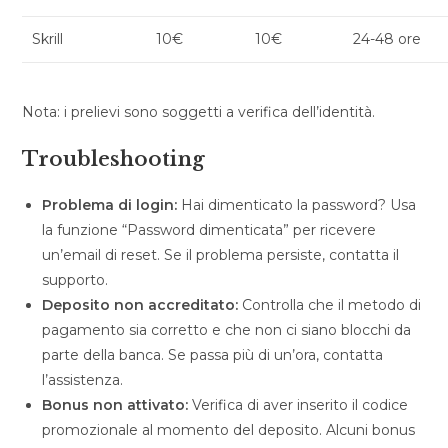
Skrill
10€
10€
24-48 ore
Nota: i prelievi sono soggetti a verifica dell’identità.
Troubleshooting
Problema di login:
Hai dimenticato la password? Usa
la funzione “Password dimenticata” per ricevere
un’email di reset. Se il problema persiste, contatta il
supporto.
Deposito non accreditato:
Controlla che il metodo di
pagamento sia corretto e che non ci siano blocchi da
parte della banca. Se passa più di un’ora, contatta
l’assistenza.
Bonus non attivato:
Verifica di aver inserito il codice
promozionale al momento del deposito. Alcuni bonus