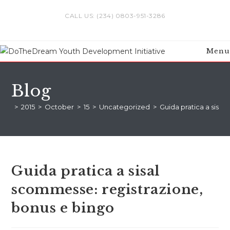
Skip
CALL US: (234) 0803-951-3286
to
content
Menu
Blog
>
2015
>
October
>
15
>
Uncategorized
>
Guida pratica a sisa
Guida pratica a sisal
scommesse: registrazione,
bonus e bingo