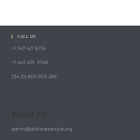
CALL US
+1 347 421 8176
+1 443 425 9748
234 (0) 803 9513 286
EMAIL US
admin@dothedreamydi.org