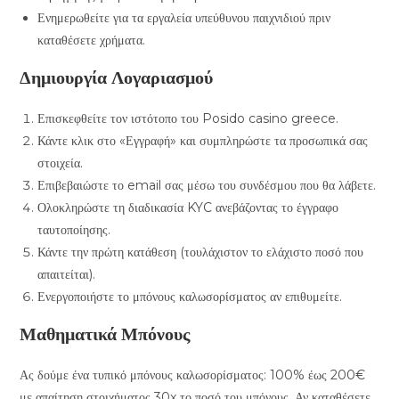
Ενημερωθείτε για τα εργαλεία υπεύθυνου παιχνιδιού πριν
καταθέσετε χρήματα.
Δημιουργία Λογαριασμού
Επισκεφθείτε τον ιστότοπο του Posido casino greece.
Κάντε κλικ στο «Εγγραφή» και συμπληρώστε τα προσωπικά σας
στοιχεία.
Επιβεβαιώστε το email σας μέσω του συνδέσμου που θα λάβετε.
Ολοκληρώστε τη διαδικασία KYC ανεβάζοντας το έγγραφο
ταυτοποίησης.
Κάντε την πρώτη κατάθεση (τουλάχιστον το ελάχιστο ποσό που
απαιτείται).
Ενεργοποιήστε το μπόνους καλωσορίσματος αν επιθυμείτε.
Μαθηματικά Μπόνους
Ας δούμε ένα τυπικό μπόνους καλωσορίσματος: 100% έως 200€
με απαίτηση στοιχήματος 30x το ποσό του μπόνους. Αν καταθέσετε