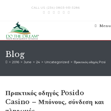
Skip
CALL US: (234) 0803-951-3286
to
content
Menu
Blog
>
2016
>
June
>
24
>
Uncategorized
>
Πρακτικός οδηγός Posido 
Πρακτικός οδηγός Posido
Casino – Μπόνους, σύνδεση και
πληρωμές