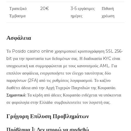
Τραπεζικό
20€
3-5 εργάσιμες
Πιθανή
Έμβασμα
ημέρες
χρέωση
Ασφάλεια
Το Posido casino online χρησιμοποιεί κρυπτογράφηση SSL 256-
bit για την προστασία των δεδομένων σας. Η διαδικασία KYC είναι
υποχρεωτική και συμμορφώνεται με τους κανονισμούς AML. Για
επιπλέον ασφάλεια, ενεργοποιήστε τον έλεγχο ταυτότητας δύο
παραγόντων (2FA) από τις ρυθμίσεις λογαριασμού. Το καζίνο
διαθέτει άδεια από την Αρχή Τυχερών Παιχνιδιών της Κουρασάο.
Σημαντικό:
Τα κέρδη από άδειες Κουρασάο ενδέχεται να υπόκεινται
σε φορολογία στην Ελλάδα· συμβουλευτείτε τον λογιστή σας.
Γρήγορη Επίλυση Προβλημάτων
Πρόβλημα 1: Δεν μπορώ να συνδεθώ