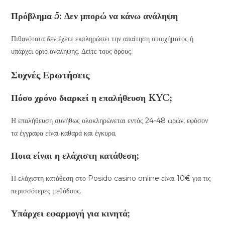
Πρόβλημα 5: Δεν μπορώ να κάνω ανάληψη
Πιθανότατα δεν έχετε εκπληρώσει την απαίτηση στοιχήματος ή
υπάρχει όριο ανάληψης. Δείτε τους όρους.
Συχνές Ερωτήσεις
Πόσο χρόνο διαρκεί η επαλήθευση KYC;
Η επαλήθευση συνήθως ολοκληρώνεται εντός 24-48 ωρών, εφόσον
τα έγγραφα είναι καθαρά και έγκυρα.
Ποια είναι η ελάχιστη κατάθεση;
Η ελάχιστη κατάθεση στο Posido casino online είναι 10€ για τις
περισσότερες μεθόδους.
Υπάρχει εφαρμογή για κινητά;