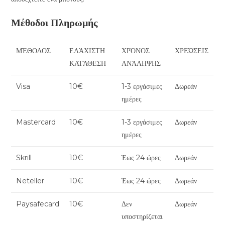
Μέθοδοι Πληρωμής
ΜΈΘΟΔΟΣ
ΕΛΆΧΙΣΤΗ
ΧΡΌΝΟΣ
ΧΡΕΏΣΕΙΣ
ΚΑΤΆΘΕΣΗ
ΑΝΆΛΗΨΗΣ
Visa
10€
1-3 εργάσιμες
Δωρεάν
ημέρες
Mastercard
10€
1-3 εργάσιμες
Δωρεάν
ημέρες
Skrill
10€
Έως 24 ώρες
Δωρεάν
Neteller
10€
Έως 24 ώρες
Δωρεάν
Paysafecard
10€
Δεν
Δωρεάν
υποστηρίζεται