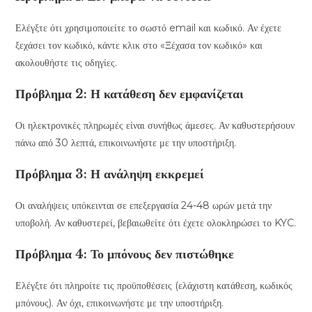
Ελέγξτε ότι χρησιμοποιείτε το σωστό email και κωδικό. Αν έχετε
ξεχάσει τον κωδικό, κάντε κλικ στο «Ξέχασα τον κωδικό» και
ακολουθήστε τις οδηγίες.
Πρόβλημα 2: Η κατάθεση δεν εμφανίζεται
Οι ηλεκτρονικές πληρωμές είναι συνήθως άμεσες. Αν καθυστερήσουν
πάνω από 30 λεπτά, επικοινωνήστε με την υποστήριξη.
Πρόβλημα 3: Η ανάληψη εκκρεμεί
Οι αναλήψεις υπόκεινται σε επεξεργασία 24-48 ωρών μετά την
υποβολή. Αν καθυστερεί, βεβαιωθείτε ότι έχετε ολοκληρώσει το KYC.
Πρόβλημα 4: Το μπόνους δεν πιστώθηκε
Ελέγξτε ότι πληροίτε τις προϋποθέσεις (ελάχιστη κατάθεση, κωδικός
μπόνους). Αν όχι, επικοινωνήστε με την υποστήριξη.