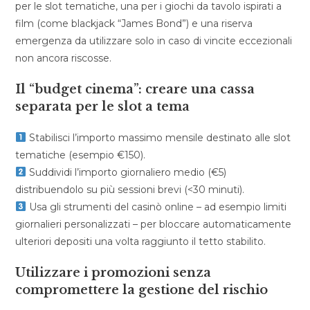
per le slot tematiche, una per i giochi da tavolo ispirati a
film (come blackjack “James Bond”) e una riserva
emergenza da utilizzare solo in caso di vincite eccezionali
non ancora riscosse.
Il “budget cinema”: creare una cassa
separata per le slot a tema
Stabilisci l’importo massimo mensile destinato alle slot
tematiche (esempio €150).
Suddividi l’importo giornaliero medio (€5)
distribuendolo su più sessioni brevi (<30 minuti).
Usa gli strumenti del casinò online – ad esempio limiti
giornalieri personalizzati – per bloccare automaticamente
ulteriori depositi una volta raggiunto il tetto stabilito.
Utilizzare i promozioni senza
compromettere la gestione del rischio