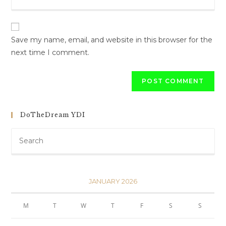
your
to
website
comment
URL
(optional)
Save my name, email, and website in this browser for the
next time I comment.
DoTheDream YDI
JANUARY 2026
M
T
W
T
F
S
S