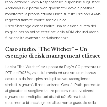
l’applicazione “Gioco Responsabile” disponibile sugli store
Android/iOS e portali web governativi dove è possibile
monitorare la propria attività ludica su tutti i siti non AAMS
registrati tramite codice fiscale unico.
Il sito Sharengo elenca inoltre una selezione curata dei
migliori casino online certificati dalla ADM che includono
funzionalità avanzate anti‑dipendenza.
Caso studio: “The Witcher” – Un
esempio di risk management efficace
La slot “The Witcher” sviluppata da Play’n GO presenta un
RTP dell’​96,3 %, volatilità media ed una struttura bonus
costituita da free spins multipli attivati raccogliendo
simboli “signum”. Il meccanismo ‘Geralt’s Path’ permette
ai giocatori di scegliere tra tre percorsi narrativi diversi,
ognuno con moltiplicatori distinti (x2–x5) ma tutti
equamente bilanciati grazie all’aumento graduale della