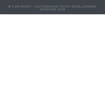
© COPYRIGHT - DOTHEDREAM YOUTH DEVELOPMENT
INITIATIVE 2026
iriş
|
porno
|
cocuk pornosu
|
sexs
|
porno
|
cocuk pornosu
|
por