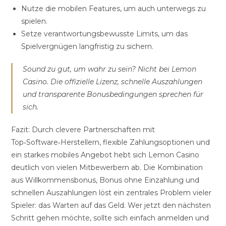
Nutze die mobilen Features, um auch unterwegs zu
spielen.
Setze verantwortungsbewusste Limits, um das
Spielvergnügen langfristig zu sichern.
Sound zu gut, um wahr zu sein?
Nicht bei Lemon
Casino. Die offizielle Lizenz, schnelle Auszahlungen
und transparente Bonusbedingungen sprechen für
sich.
Fazit: Durch clevere Partnerschaften mit
Top‑Software‑Herstellern, flexible Zahlungsoptionen und
ein starkes mobiles Angebot hebt sich Lemon Casino
deutlich von vielen Mitbewerbern ab. Die Kombination
aus Willkommensbonus, Bonus ohne Einzahlung und
schnellen Auszahlungen löst ein zentrales Problem vieler
Spieler: das Warten auf das Geld. Wer jetzt den nächsten
Schritt gehen möchte, sollte sich einfach anmelden und