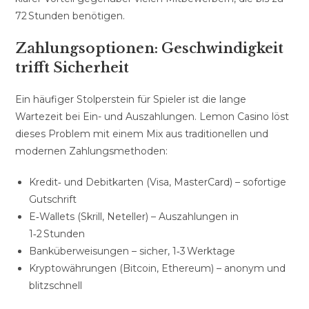
72 Stunden benötigen.
Zahlungsoptionen: Geschwindigkeit
trifft Sicherheit
Ein häufiger Stolperstein für Spieler ist die lange
Wartezeit bei Ein- und Auszahlungen. Lemon Casino löst
dieses Problem mit einem Mix aus traditionellen und
modernen Zahlungsmethoden:
Kredit‑ und Debitkarten (Visa, MasterCard) – sofortige
Gutschrift
E‑Wallets (Skrill, Neteller) – Auszahlungen in
1‑2 Stunden
Banküberweisungen – sicher, 1‑3 Werktage
Kryptowährungen (Bitcoin, Ethereum) – anonym und
blitzschnell