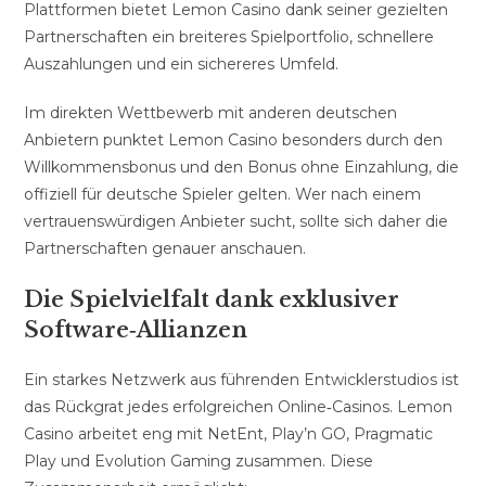
Plattformen bietet Lemon Casino dank seiner gezielten
Partnerschaften ein breiteres Spielportfolio, schnellere
Auszahlungen und ein sichereres Umfeld.
Im direkten Wettbewerb mit anderen deutschen
Anbietern punktet Lemon Casino besonders durch den
Willkommensbonus und den Bonus ohne Einzahlung, die
offiziell für deutsche Spieler gelten. Wer nach einem
vertrauenswürdigen Anbieter sucht, sollte sich daher die
Partnerschaften genauer anschauen.
Die Spielvielfalt dank exklusiver
Software‑Allianzen
Ein starkes Netzwerk aus führenden Entwicklerstudios ist
das Rückgrat jedes erfolgreichen Online‑Casinos. Lemon
Casino arbeitet eng mit NetEnt, Play’n GO, Pragmatic
Play und Evolution Gaming zusammen. Diese