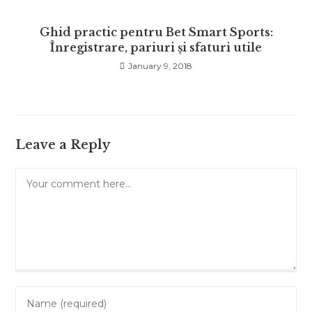
Ghid practic pentru Bet Smart Sports:
Înregistrare, pariuri și sfaturi utile
January 9, 2018
Leave a Reply
Comment
Enter
your