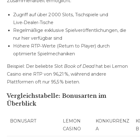
Zusammenarbeit ermöglicht:
Zugriff auf über 2 000 Slots, Tischspiele und
Live‑Dealer‑Tische
Regelmäßige exklusive Spielveröffentlichungen, die
nur hier verfügbar sind
Höhere RTP‑Werte (Return to Player) durch
optimierte Spielmechaniken
Beispiel: Der beliebte Slot
Book of Dead
hat bei Lemon
Casino eine RTP von 96,21 %, während andere
Plattformen oft nur 95,5 % bieten.
Vergleichstabelle: Bonusarten im
Überblick
BONUSART
LEMON
KONKURRENZ
K
CASINO
A
B