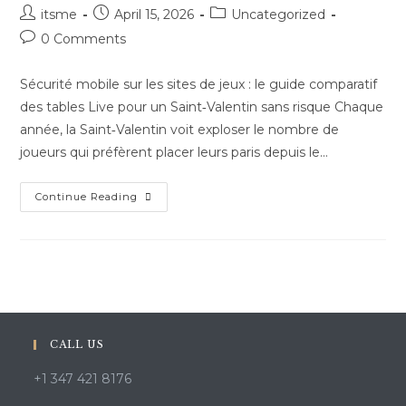
Online
Post
Post
–
Post
itsme
April 15, 2026
Uncategorized
Scopri
author:
published:
category:
Post
Le
0 Comments
Strategie
comments:
Di
Base
Sécurité mobile sur les sites de jeux : le guide comparatif
Per
Utilizzare
des tables Live pour un Saint‑Valentin sans risque Chaque
Al
Meglio
année, la Saint‑Valentin voit exploser le nombre de
Il
joueurs qui préfèrent placer leurs paris depuis le…
Cashback,
I
Free
Spins
Sécurité
Continue Reading
E
Mobile
Gli
Sur
Strumenti
Les
Di
Sites
Gestione
De
Del
Jeux
Bankroll
:
Quando
Le
Ti
Guide
Avvicini
Comparatif
Al
Des
Mondo
CALL US
Tables
Dell’iGaming
Live
Con
Pour
+1 347 421 8176
Pochi
Un
Euro
Saint‑Valentin