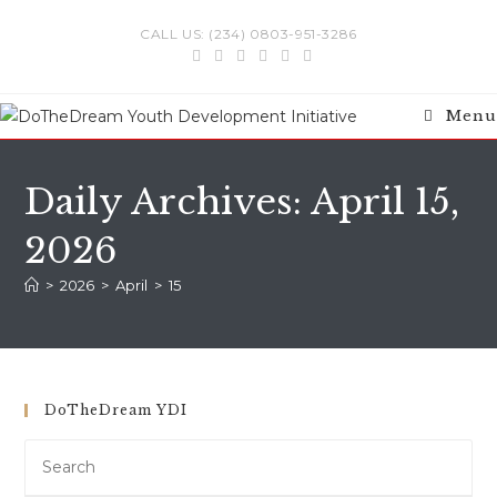
Skip
CALL US: (234) 0803-951-3286
to
content
Menu
Daily Archives: April 15,
2026
>
2026
>
April
>
15
DoTheDream YDI