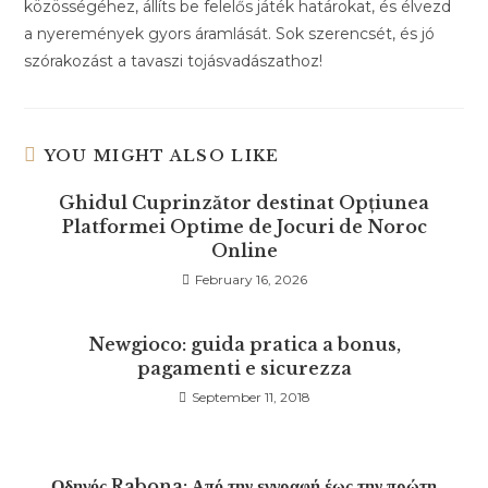
közösségéhez, állíts be felelős játék határokat, és élvezd
a nyeremények gyors áramlását. Sok szerencsét, és jó
szórakozást a tavaszi tojásvadászathoz!
YOU MIGHT ALSO LIKE
Ghidul Cuprinzător destinat Opțiunea
Platformei Optime de Jocuri de Noroc
Online
February 16, 2026
Newgioco: guida pratica a bonus,
pagamenti e sicurezza
September 11, 2018
Οδηγός Rabona: Από την εγγραφή έως την πρώτη