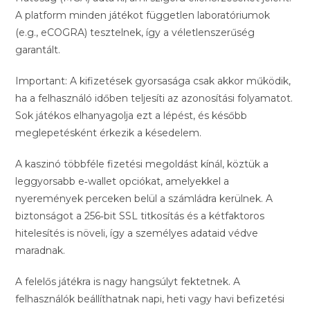
A platform minden játékot független laboratóriumok
(e.g., eCOGRA) tesztelnek, így a véletlenszerűség
garantált.
Important: A kifizetések gyorsasága csak akkor működik,
ha a felhasználó időben teljesíti az azonosítási folyamatot.
Sok játékos elhanyagolja ezt a lépést, és később
meglepetésként érkezik a késedelem.
A kaszinó többféle fizetési megoldást kínál, köztük a
leggyorsabb e‑wallet opciókat, amelyekkel a
nyeremények perceken belül a számládra kerülnek. A
biztonságot a 256‑bit SSL titkosítás és a kétfaktoros
hitelesítés is növeli, így a személyes adataid védve
maradnak.
A felelős játékra is nagy hangsúlyt fektetnek. A
felhasználók beállíthatnak napi, heti vagy havi befizetési