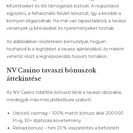
kifizetéseket és élő támogatást biztosít. A regisztráció
egyszerű, a felhasználói felület letisztult, így a kezdők is
könnyen eligazodnak. Ha már van tapasztalatod, a tavaszi
versenyek új kihívásokat és nyereményeket hoznak.
Az alábbiakban részletesen bemutatjuk, hogyan
hozhatod ki a legtöbbet a tavaszi ajánlatokból, és miként
vehetsz részt a legnépszerűbb húsvéti tornákon.
NV Casino tavaszi bónuszok
áttekintése
Az NV Casino többféle bónuszt kínál a tavaszi időszakra,
mindegyik más-más játékstílusra szabott.
Üdvözlő csomag – 100% match bónusz akár 200 000
Ft-ig, 30× átjátszási követelmény.
Reload bónusz – heti 20 % visszatérítés a befizetett