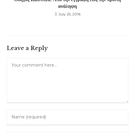
ανάληψη
July 25, 2016
Leave a Reply
Comment
Enter
your
name