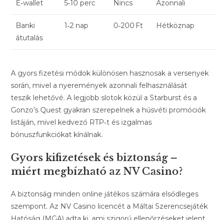
E‑wallet
5‑10 perc
Nincs
Azonnali
Banki
1‑2 nap
0‑200 Ft
Hétköznap
átutalás
A gyors fizetési módok különösen hasznosak a versenyek
során, mivel a nyeremények azonnali felhasználását
teszik lehetővé. A legjobb slotok közül a Starburst és a
Gonzo’s Quest gyakran szerepelnek a húsvéti promóciók
listáján, mivel kedvező RTP‑t és izgalmas
bónuszfunkciókat kínálnak.
Gyors kifizetések és biztonság –
miért megbízható az NV Casino?
A biztonság minden online játékos számára elsődleges
szempont. Az NV Casino licencét a Máltai Szerencsejáték
Hatóság (MGA) adta ki, ami szigorú ellenőrzéseket jelent.