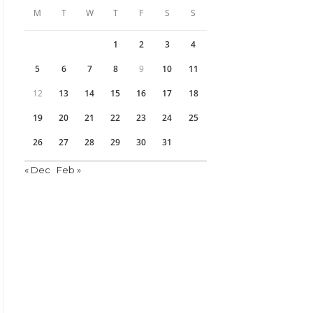
M
T
W
T
F
S
S
1
2
3
4
5
6
7
8
9
10
11
12
13
14
15
16
17
18
19
20
21
22
23
24
25
26
27
28
29
30
31
« Dec
Feb »