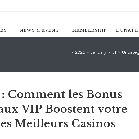
ERS
NEWS & EVENT
MEMBERSHIP
DONATE
>
2026
>
January
>
31
>
Uncateg
 : Comment les Bonus
eaux VIP Boostent votre
les Meilleurs Casinos