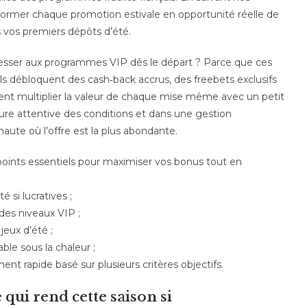
ormer chaque promotion estivale en opportunité réelle de
s vos premiers dépôts d’été.
téresser aux programmes VIP dès le départ ? Parce que ces
ls débloquent des cash‑back accrus, des freebets exclusifs
vent multiplier la valeur de chaque mise même avec un petit
lecture attentive des conditions et dans une gestion
aute où l’offre est la plus abondante.
q points essentiels pour maximiser vos bonus tout en
 si lucratives ;
des niveaux VIP ;
jeux d’été ;
ble sous la chaleur ;
ment rapide basé sur plusieurs critères objectifs.
 qui rend cette saison si