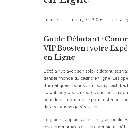
Post
Post
Post
itsme
January 31, 2026
Uncate
author:
published:
category
Guide Débutant : Comme
VIP Boostent votre Expé
en Ligne
L’été arrive avec son soleil éclatant, ses
dans le monde du casino en ligne. Les opér
thématiques : bonus « sun‑spin », cash‑back
autant les joueurs mobiles que les amateur
période est donc idéale pour tester de no
des incitations généreuses.
Le guide s’appuie sur les analyses publiée
revues impartiales et ses comparatifs déta