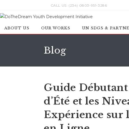
Skip
CALL US: (234) 0803-951-3286
to
content
ABOUT US
OUR WORKS
UN SDGS & PARTN
Blog
Guide Débutant
d’Été et les Niv
Expérience sur 
en Ligne