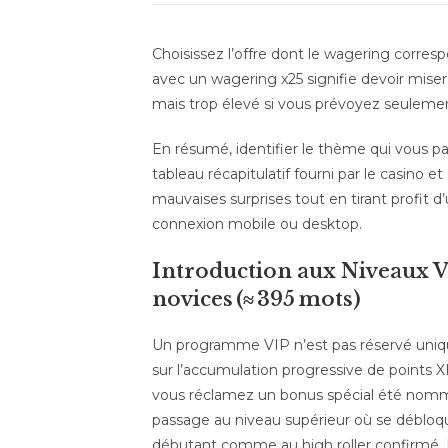
Choisissez l’offre dont le wagering corres
avec un wagering x25 signifie devoir mise
mais trop élevé si vous prévoyez seulement
En résumé, identifier le thème qui vous parle
tableau récapitulatif fourni par le casino e
mauvaises surprises tout en tirant profit
connexion mobile ou desktop.
Introduction aux Niveaux VI
novices (≈ 395 mots)
Un programme VIP n’est pas réservé unique
sur l’accumulation progressive de points 
vous réclamez un bonus spécial été nom
passage au niveau supérieur où se débloq
débutant comme au high roller confirmé. 