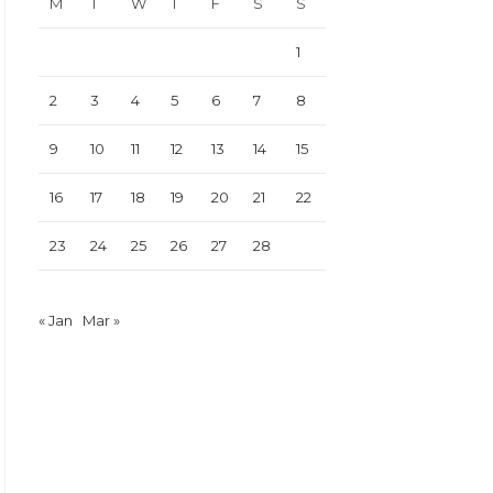
M
T
W
T
F
S
S
1
2
3
4
5
6
7
8
9
10
11
12
13
14
15
16
17
18
19
20
21
22
23
24
25
26
27
28
« Jan
Mar »