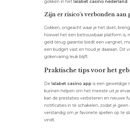
gokken in het
lalabet casino nederland
.
Zijn er risico’s verbonden aan 
Gokken, ongeacht waar je het doet, brengt 
hoewel het een betrouwbaar platform is, m
geld terug garantie biedt een vangnet, maa
een budget vast en houd je daaraan. Dit v
gokervaring leuk blijft.
Praktische tips voor het ge
De
lalabet casino app
is een geweldige m
kunnen helpen om het meeste uit je ervari
kan de prestaties verbeteren en nieuwe f
notificaties in te schakelen, zodat je gee
verstandig om je favoriete spellen op te sl
vindt.