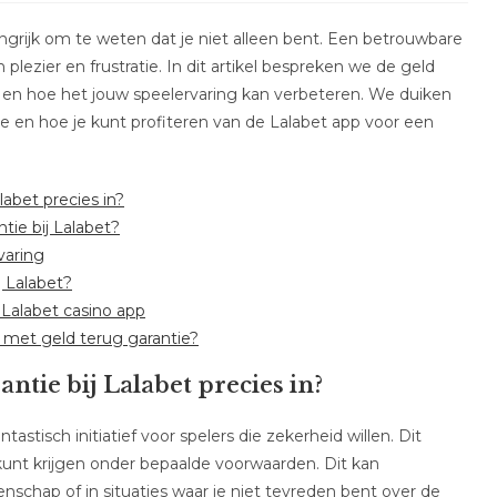
angrijk om te weten dat je niet alleen bent. Een betrouwbare
lezier en frustratie. In dit artikel bespreken we de geld
dt en hoe het jouw speelervaring kan verbeteren. We duiken
ie en hoe je kunt profiteren van de Lalabet app voor een
labet precies in?
tie bij Lalabet?
varing
j Lalabet?
 Lalabet casino app
 met geld terug garantie?
ntie bij Lalabet precies in?
tastisch initiatief voor spelers die zekerheid willen. Dit
 kunt krijgen onder bepaalde voorwaarden. Dit kan
nschap of in situaties waar je niet tevreden bent over de