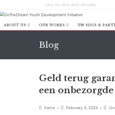
Skip
CALL US: (234) 0803-951-3286
to
content
ABOUT US
OUR WORKS
UN SDGS & PART
Blog
Geld terug garan
een onbezorgde
Post
Post
Post
itsme
February 6, 2026
Un
author:
published:
categ