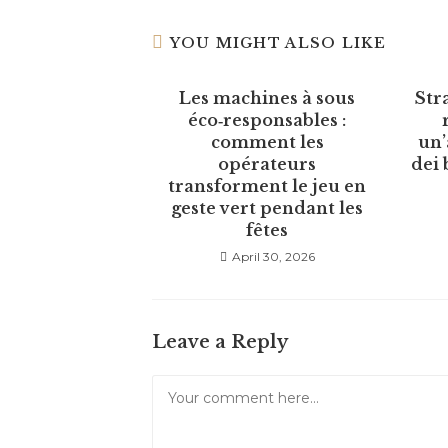
YOU MIGHT ALSO LIKE
Les machines à sous
Str
éco‑responsables :
comment les
un’
opérateurs
dei 
transforment le jeu en
geste vert pendant les
fêtes
April 30, 2026
Leave a Reply
Comment