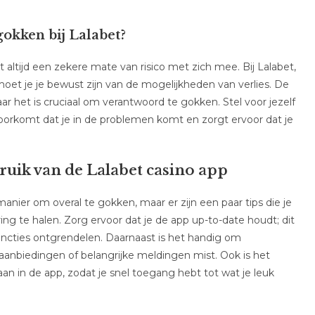
gokken bij Lalabet?
altijd een zekere mate van risico met zich mee. Bij Lalabet,
oet je je bewust zijn van de mogelijkheden van verlies. De
r het is cruciaal om verantwoord te gokken. Stel voor jezelf
oorkomt dat je in de problemen komt en zorgt ervoor dat je
bruik van de Lalabet casino app
anier om overal te gokken, maar er zijn een paar tips die je
ng te halen. Zorg ervoor dat je de app up-to-date houdt; dit
uncties ontgrendelen. Daarnaast is het handig om
n aanbiedingen of belangrijke meldingen mist. Ook is het
aan in de app, zodat je snel toegang hebt tot wat je leuk