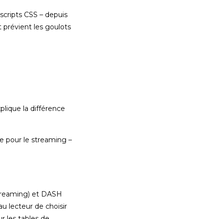
scripts CSS – depuis
 prévient les goulots
lique la différence
ge pour le streaming –
Streaming) et DASH
 lecteur de choisir
r les tables de