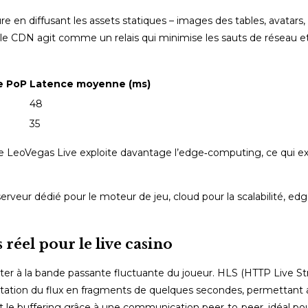
en diffusant les assets statiques – images des tables, avatars, 
 le CDN agit comme un relais qui minimise les sauts de réseau et
e PoP
Latence moyenne (ms)
48
35
e LeoVegas Live exploite davantage l’edge‑computing, ce qui exp
erveur dédié pour le moteur de jeu, cloud pour la scalabilité, ed
réel pour le live casino
pter à la bande passante fluctuante du joueur. HLS (HTTP Live 
tion du flux en fragments de quelques secondes, permettant au
 le buffering grâce à une communication peer‑to‑peer, idéal pou