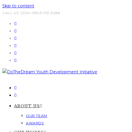
Skip to content
CALL US: (234) 0803-951-3286
ABOUT US
OUR TEAM
AWARDS