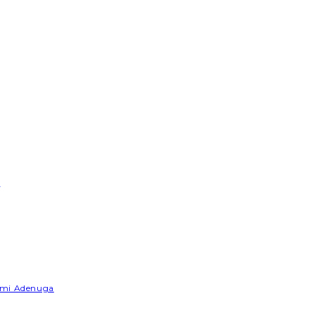
e
Yemi Adenuga