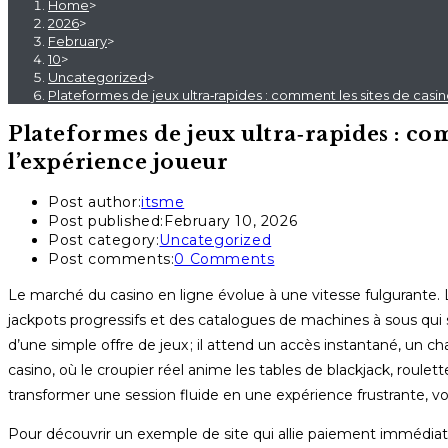
Home
>
2026
>
February
>
10
>
Uncategorized
>
Plateformes de jeux ultra‑rapides : comment les sites de casino
Plateformes de jeux ultra‑rapides : comm
l’expérience joueur
Post author:
itsme
Post published:
February 10, 2026
Post category:
Uncategorized
Post comments:
0 Comments
Le marché du casino en ligne évolue à une vitesse fulgurante. 
jackpots progressifs et des catalogues de machines à sous qui
d’une simple offre de jeux ; il attend un accès instantané, un c
casino, où le croupier réel anime les tables de blackjack, roul
transformer une session fluide en une expérience frustrante, voir
Pour découvrir un exemple de site qui allie paiement immédia