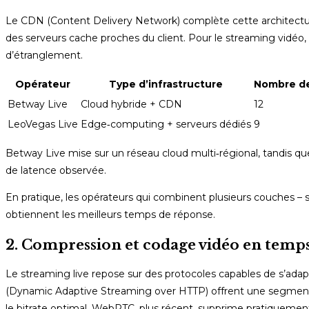
Le CDN (Content Delivery Network) complète cette architecture 
des serveurs cache proches du client. Pour le streaming vidéo,
d’étranglement.
Opérateur
Type d’infrastructure
Nombre d
Betway Live
Cloud hybride + CDN
12
LeoVegas Live
Edge‑computing + serveurs dédiés
9
Betway Live mise sur un réseau cloud multi‑régional, tandis qu
de latence observée.
En pratique, les opérateurs qui combinent plusieurs couches – s
obtiennent les meilleurs temps de réponse.
2. Compression et codage vidéo en temps 
Le streaming live repose sur des protocoles capables de s’ada
(Dynamic Adaptive Streaming over HTTP) offrent une segmenta
le bitrate optimal. WebRTC, plus récent, supprime pratiquement