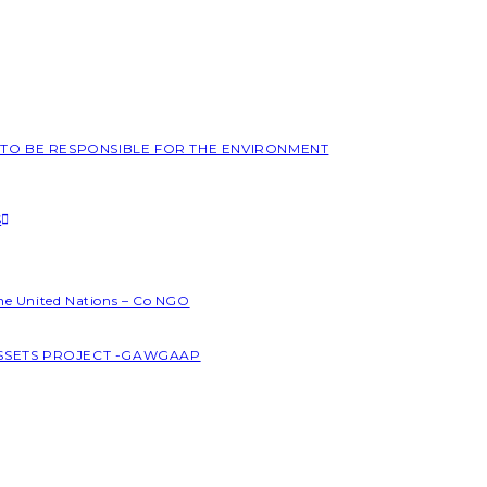
L TO BE RESPONSIBLE FOR THE ENVIRONMENT
S
the United Nations – Co NGO
ASSETS PROJECT -GAWGAAP