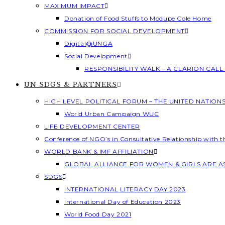
MAXIMUM IMPACT
Donation of Food Stuffs to Modupe Cole Home
COMMISSION FOR SOCIAL DEVELOPMENT
Digital@UNGA
Social Development
RESPONSIBILITY WALK – A CLARION CAL
UN SDGS & PARTNERS
HIGH LEVEL POLITICAL FORUM – THE UNITED NATION
World Urban Campaign WUC
LIFE DEVELOPMENT CENTER
Conference of NGO’s in Consultative Relationship with 
WORLD BANK & IMF AFFILIATION
GLOBAL ALLIANCE FOR WOMEN & GIRLS ARE 
SDGS
INTERNATIONAL LITERACY DAY 2023
International Day of Education 2023
World Food Day 2021