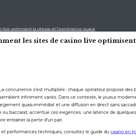
 live optimisent la vitesse et l’expérience joueur
ent les sites de casino live optimisent 
La concurrence s’est multipliée : chaque opérateur propose des 
 semblent infiniment variés. Dans ce contexte, le joueur modern
hargement quasi‑immédiat et une diffusion en direct sans saccades
ette ou baccarat, accentue ces exigences : une latence de quelque
e entraîner la perte d’un pari.
t et performances techniques, consultez le guide du
casino en li