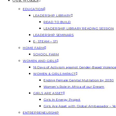
OUR WORKS
EDUCATION
LEADERSHIP LIBRARY
READ TO BUILD
LEADERSHIP LIBRARY READING SESSION
LEADERSHIP SEMINARS
E- STEAM – STI
HOME FARM
SCHOOL FARM
WOMEN AND GIRLS
16 Days of Activism against Gender-Based Violenc
WOMEN & GIRLS IMPACT
Ending Female Genital Mutilation by 2030
Women’s Role in Africa of our Dream
GIRLS ARE ASSET
Girls In Energy Project
Girls Are Asset with Global Ambassador – 
ENTREPRENEURSHIP