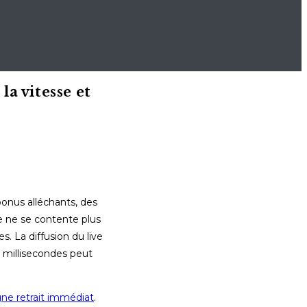
la vitesse et
bonus alléchants, des
e ne se contente plus
. La diffusion du live
s millisecondes peut
gne retrait immédiat
.