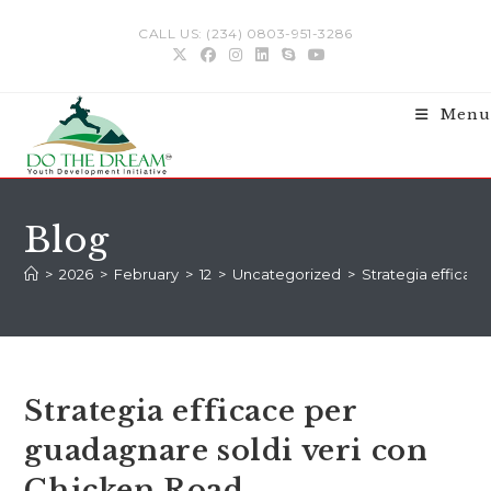
Skip
CALL US: (234) 0803-951-3286
to
content
Menu
Blog
>
2026
>
February
>
12
>
Uncategorized
>
Strategia efficac
Strategia efficace per
guadagnare soldi veri con
Chicken Road