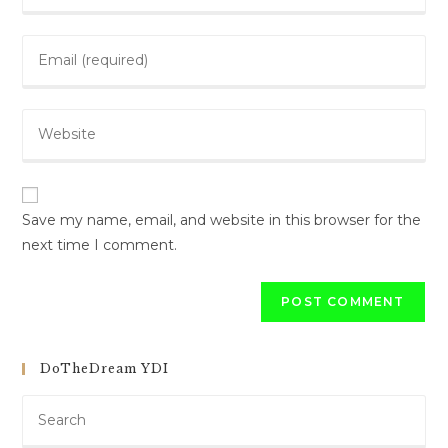
name
Enter
or
your
username
email
to
Enter
address
comment
your
to
website
comment
URL
(optional)
Save my name, email, and website in this browser for the
next time I comment.
DoTheDream YDI