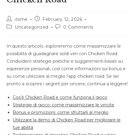
Post
Post
itsme
February 12, 2026
author:
published:
Post
Post
Uncategorized
0 Comments
category:
comments:
In questo articolo, esploreremo come massimizzare le
possibilità di guadagnare soldi veri con Chicken Road.
Condividerò strategie pratiche e suggerimenti basati su
esperienze personali, così come informazioni sui bonus e
su come utilizzare al meglio l’app chicken road. Se sei
pronto a scoprire i segreti per vincere, continua a leggere!
Cos’è Chicken Road e come funziona il gioco
Strategie di gioco: come massimizzare le vincite
Bonus e promozioni: come sfruttarli al meglio
Utilizzare la demo di Chicken Road per migliorare le
tue abilità