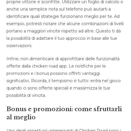
proprie vittorie e sconfitte. Utilizzare un foglio di calcolo o
anche una semplice nota sul telefono può aiutarti a
identificare quali strategie funzionano meglio per te. Ad
esempio, potresti notare che alcune combinazioni di livelli
portano a maggiori vincite rispetto ad altre. Questo ti dà
la possibilità di adattare il tuo approccio in base alle tue
osservazioni.
Infine, non dimenticare di approfittare delle funzionalità
offerte dalla chicken road app. Le notifiche per le
promozioni e i bonus possono offrirti vantaggi
significativi. Ricorda, il tempismo è tutto: entra nel gioco
quando ci sono offerte speciali e massimizza le tue
possibilità di vincita.
Bonus e promozioni: come sfruttarli
al meglio
Uno degli aspetti più interessanti di Chicken Road sono i