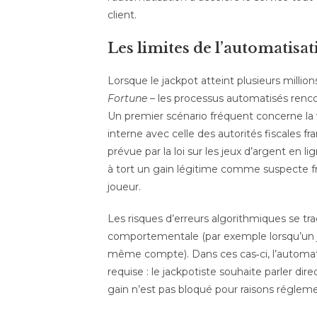
client.
Les limites de l’automatisa
Lorsque le jackpot atteint plusieurs milli
Fortune
– les processus automatisés rencon
Un premier scénario fréquent concerne la va
interne avec celle des autorités fiscales f
prévue par la loi sur les jeux d’argent en 
à tort un gain légitime comme suspecte f
joueur.
Les risques d’erreurs algorithmiques se tra
comportementale (par exemple lorsqu’un jo
même compte). Dans ces cas‑ci, l’automati
requise : le jackpotiste souhaite parler di
gain n’est pas bloqué pour raisons réglem