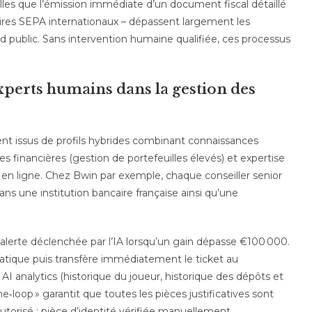
elles que l’émission immédiate d’un document fiscal détaillé
ires SEPA internationaux – dépassent largement les
d public. Sans intervention humaine qualifiée, ces processus
xperts humains dans la gestion des
nt issus de profils hybrides combinant connaissances
ces financières (gestion de portefeuilles élevés) et expertise
 en ligne. Chez Bwin par exemple, chaque conseiller senior
ns une institution bancaire française ainsi qu’une
erte déclenchée par l’IA lorsqu’un gain dépasse €100 000.
atique puis transfère immédiatement le ticket au
AI analytics (historique du joueur, historique des dépôts et
‑loop » garantit que toutes les pièces justificatives sont
utorisé : pièce d’identité vérifiée manuellement,