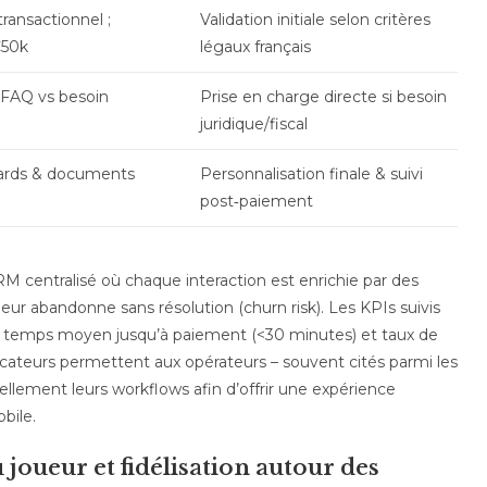
ransactionnel ;
Validation initiale selon critères
€50k
légaux français
 (FAQ vs besoin
Prise en charge directe si besoin
juridique/fiscal
dards & documents
Personnalisation finale & suivi
post‑paiement
M centralisé où chaque interaction est enrichie par des
oueur abandonne sans résolution (churn risk). Les KPIs suivis
, temps moyen jusqu’à paiement (<30 minutes) et taux de
cateurs permettent aux opérateurs – souvent cités parmi les
uellement leurs workflows afin d’offrir une expérience
bile.
 joueur et fidélisation autour des