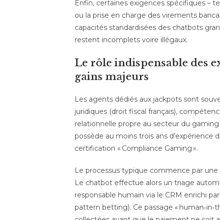
Enfin, certaines exigences spécifiques – t
ou la prise en charge des virements banca
capacités standardisées des chatbots gran
restent incomplets voire illégaux.
Le rôle indispensable des e
gains majeurs
Les agents dédiés aux jackpots sont souve
juridiques (droit fiscal français), compéten
relationnelle propre au secteur du gaming
possède au moins trois ans d’expérience da
certification « Compliance Gaming ».
Le processus typique commence par une al
Le chatbot effectue alors un triage autom
responsable humain via le CRM enrichi par 
pattern betting). Ce passage « human‑in‑the
collectées avant que le paiement ne soit a