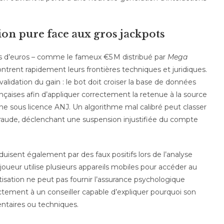
tion pure face aux gros jackpots
ons d’euros – comme le fameux €5 M distribué par
Mega
trent rapidement leurs frontières techniques et juridiques.
lidation du gain : le bot doit croiser la base de données
rançaises afin d’appliquer correctement la retenue à la source
ligne sous licence ANJ. Un algorithme mal calibré peut classer
raude, déclenchant une suspension injustifiée du compte
duisent également par des faux positifs lors de l’analyse
ueur utilise plusieurs appareils mobiles pour accéder au
sation ne peut pas fournir l’assurance psychologique
rectement à un conseiller capable d’expliquer pourquoi son
entaires ou techniques.