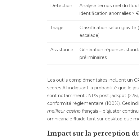
Détection
Analyse temps réel du flux t
identification anomalies > 
Triage
Classification selon gravité
escalade)
Assistance
Génération réponses stan
préliminaires
Les outils complémentaires incluent un CR
scores AI indiquant la probabilité que le j
sont notamment : NPS post‑jackpot (>75)
conformité réglementaire (100%). Ces indi
meilleur casino
français – d’ajuster contin
omnicanale fluide tant sur desktop que mo
Impact sur la perception du