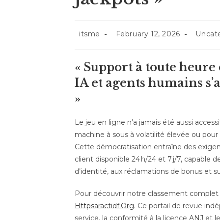
Post
Post
Post
itsme
February 12, 2026
Uncat
author:
published:
categor
« Support à toute heure 
IA et agents humains s’a
»
Le jeu en ligne n’a jamais été aussi acces
machine à sous à volatilité élevée ou pour 
Cette démocratisation entraîne des exigenc
client disponible 24 h/24 et 7 j/7, capable
d’identité, aux réclamations de bonus et s
Pour découvrir notre classement complet d
Httpsaractidf.Org
. Ce portail de revue ind
service, la conformité à la licence ANJ et l