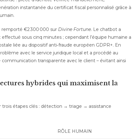
ation instantanée du certificat fiscal personnalisé grâce à
humain.
s a remporté €2 300 000 sur
Divine Fortune
. Le chatbot a
it effectué sous cinq minutes ; cependant l’équipe humaine a
stale liée au dispositif anti‑fraude européen GDPR+. En
roblème avec le service juridique local et a procédé au
communication transparente avec le client – évitant ainsi
tectures hybrides qui maximisent la
trois étapes clés : détection → triage → assistance
RÔLE HUMAIN