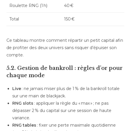
Roulette RNG (1 h)
40 €
Total
150 €
Ce tableau montre comment répartir un petit capital afin
de profiter des deux univers sans risquer d’épuiser son
compte.
5.2. Gestion de bankroll : règles d’or pour
chaque mode
Live
: ne jamais miser plus de 1 % de la bankroll totale
sur une main de blackjack.
RNG slots
: appliquer la règle du « max » ; ne pas
dépasser 2 % du capital sur une session de haute
variance.
RNG tables
: fixer une perte maximale quotidienne