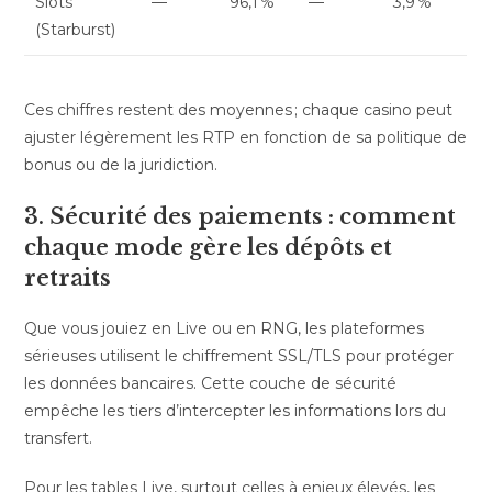
Slots
—
96,1 %
—
3,9 %
(Starburst)
Ces chiffres restent des moyennes ; chaque casino peut
ajuster légèrement les RTP en fonction de sa politique de
bonus ou de la juridiction.
3. Sécurité des paiements : comment
chaque mode gère les dépôts et
retraits
Que vous jouiez en Live ou en RNG, les plateformes
sérieuses utilisent le chiffrement SSL/TLS pour protéger
les données bancaires. Cette couche de sécurité
empêche les tiers d’intercepter les informations lors du
transfert.
Pour les tables Live, surtout celles à enjeux élevés, les