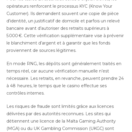
opérateurs renforcent le processus KYC (Know Your
Customer). Ils demandent souvent une copie de pièce
d’identité, un justificatif de domicile et parfois un relevé
bancaire avant d’autoriser des retraits supérieurs à
5 000 €. Cette vérification supplémentaire vise à prévenir
le blanchiment d’argent et à garantir que les fonds
proviennent de sources légitimes.
En mode RNG, les dépôts sont généralement traités en
temps réel, car aucune vérification manuelle n’est
nécessaire. Les retraits, en revanche, peuvent prendre 24
à 48 heures, le temps que le casino effectue ses
contrôles internes.
Les risques de fraude sont limités grâce aux licences
délivrées par des autorités reconnues. Les sites qui
détiennent une licence de la Malta Gaming Authority
(MGA) ou du UK Gambling Commission (UKGC) sont