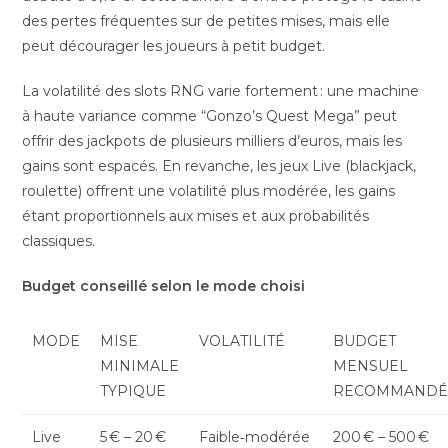
des pertes fréquentes sur de petites mises, mais elle
peut décourager les joueurs à petit budget.
La volatilité des slots RNG varie fortement : une machine
à haute variance comme “Gonzo’s Quest Mega” peut
offrir des jackpots de plusieurs milliers d’euros, mais les
gains sont espacés. En revanche, les jeux Live (blackjack,
roulette) offrent une volatilité plus modérée, les gains
étant proportionnels aux mises et aux probabilités
classiques.
Budget conseillé selon le mode choisi
MODE
MISE
VOLATILITÉ
BUDGET
MINIMALE
MENSUEL
TYPIQUE
RECOMMAND
Live
5 € – 20 €
Faible‑modérée
200 € – 500 €