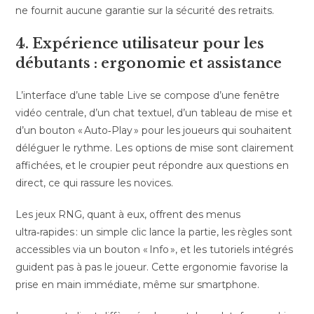
ne fournit aucune garantie sur la sécurité des retraits.
4. Expérience utilisateur pour les
débutants : ergonomie et assistance
L’interface d’une table Live se compose d’une fenêtre
vidéo centrale, d’un chat textuel, d’un tableau de mise et
d’un bouton « Auto‑Play » pour les joueurs qui souhaitent
déléguer le rythme. Les options de mise sont clairement
affichées, et le croupier peut répondre aux questions en
direct, ce qui rassure les novices.
Les jeux RNG, quant à eux, offrent des menus
ultra‑rapides : un simple clic lance la partie, les règles sont
accessibles via un bouton « Info », et les tutoriels intégrés
guident pas à pas le joueur. Cette ergonomie favorise la
prise en main immédiate, même sur smartphone.