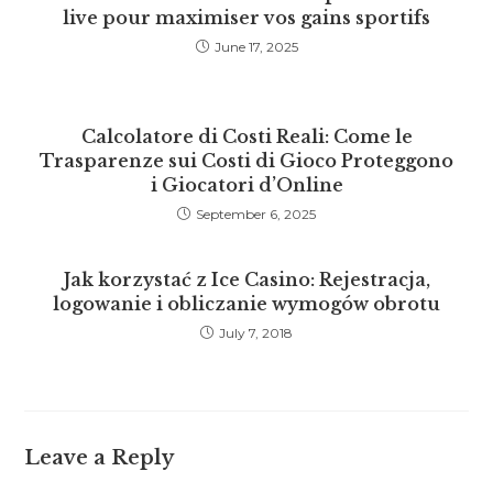
live pour maximiser vos gains sportifs
June 17, 2025
Calcolatore di Costi Reali: Come le
Trasparenze sui Costi di Gioco Proteggono
i Giocatori d’Online
September 6, 2025
Jak korzystać z Ice Casino: Rejestracja,
logowanie i obliczanie wymogów obrotu
July 7, 2018
Leave a Reply