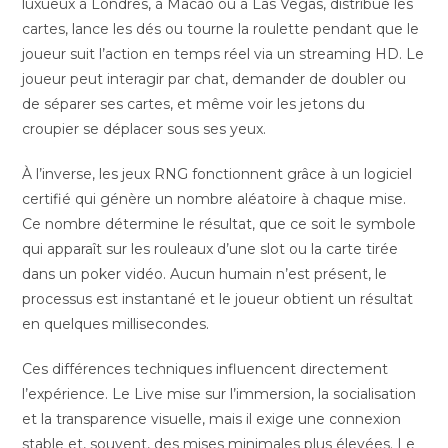
luxueux à Londres, à Macao ou à Las Vegas, distribue les
cartes, lance les dés ou tourne la roulette pendant que le
joueur suit l’action en temps réel via un streaming HD. Le
joueur peut interagir par chat, demander de doubler ou
de séparer ses cartes, et même voir les jetons du
croupier se déplacer sous ses yeux.
À l’inverse, les jeux RNG fonctionnent grâce à un logiciel
certifié qui génère un nombre aléatoire à chaque mise.
Ce nombre détermine le résultat, que ce soit le symbole
qui apparaît sur les rouleaux d’une slot ou la carte tirée
dans un poker vidéo. Aucun humain n’est présent, le
processus est instantané et le joueur obtient un résultat
en quelques millisecondes.
Ces différences techniques influencent directement
l’expérience. Le Live mise sur l’immersion, la socialisation
et la transparence visuelle, mais il exige une connexion
stable et, souvent, des mises minimales plus élevées. Le