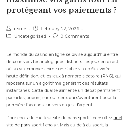
protégeant vos paiements ?
Post
Post
itsme
February 22, 2026
author:
published:
Post
Post
Uncategorized
0 Comments
category:
comments:
Le monde du casino en ligne se divise aujourd’hui entre
deux univers technologiques distincts : les jeux en direct,
où un vrai croupier anime une table via un flux vidéo
haute définition, et les jeux à nombre aléatoire (RNG), qui
reposent sur un algorithme générant des résultats
instantanés. Cette dualité alimente un débat permanent
parmi les joueurs, surtout ceux qui s’aventurent pour la
première fois dans l’univers du jeu d’argent.
Pour choisir le meilleur site de paris sportif, consultez
quel
site de paris sportif choisir
. Mais au-delà du sport, la