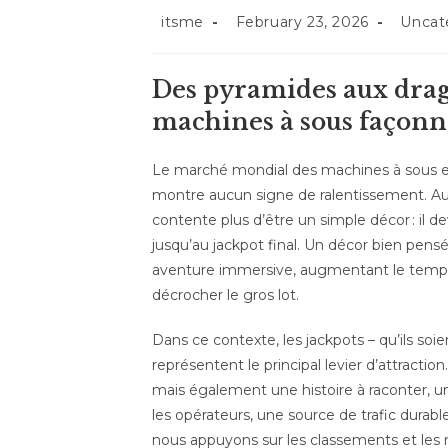
Post
Post
Post
itsme
February 23, 2026
Uncat
author:
published:
categor
Des pyramides aux drag
machines à sous façonne
Le marché mondial des machines à sous en 
montre aucun signe de ralentissement. A
contente plus d’être un simple décor : il d
jusqu’au jackpot final. Un décor bien pens
aventure immersive, augmentant le temps de
décrocher le gros lot.
Dans ce contexte, les jackpots – qu’ils soie
représentent le principal levier d’attracti
mais également une histoire à raconter, u
les opérateurs, une source de trafic durable
nous appuyons sur les classements et les 