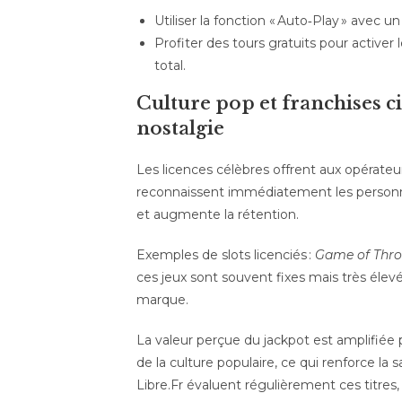
Utiliser la fonction « Auto‑Play » avec un s
Profiter des tours gratuits pour activer 
total.
Culture pop et franchises c
nostalgie
Les licences célèbres offrent aux opérate
reconnaissent immédiatement les personnag
et augmente la rétention.
Exemples de slots licenciés :
Game of Thro
ces jeux sont souvent fixes mais très élevé
marque.
La valeur perçue du jackpot est amplifiée p
de la culture populaire, ce qui renforce l
Libre.Fr évaluent régulièrement ces titres