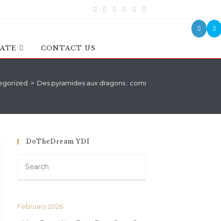
ATE
CONTACT US
egorized
>
Des pyramides aux dragons : comment les thèmes de mach
DoTheDream YDI
February 2026