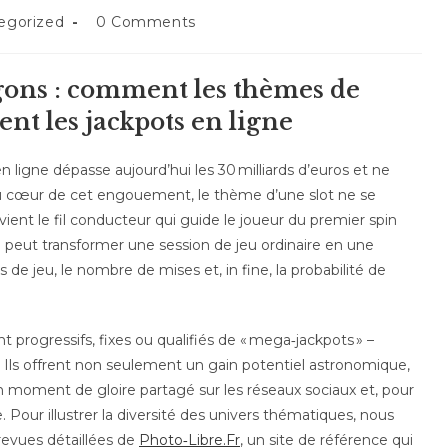
Post
egorized
0 Comments
y:
comments:
ons : comment les thèmes de
nt les jackpots en ligne
ligne dépasse aujourd’hui les 30 milliards d’euros et ne
u cœur de cet engouement, le thème d’une slot ne se
evient le fil conducteur qui guide le joueur du premier spin
é peut transformer une session de jeu ordinaire en une
 jeu, le nombre de mises et, in fine, la probabilité de
nt progressifs, fixes ou qualifiés de « mega‑jackpots » –
on. Ils offrent non seulement un gain potentiel astronomique,
n moment de gloire partagé sur les réseaux sociaux et, pour
. Pour illustrer la diversité des univers thématiques, nous
revues détaillées de
Photo‑Libre.Fr
, un site de référence qui