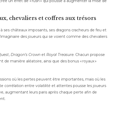
crée un effet de « rush » qui pousse à augmenter la mise de
ux, chevaliers et coffres aux trésors
à ses châteaux imposants, ses dragons cracheurs de feu et
 l’imaginaire des joueurs qui se voient comme des chevaliers
Quest
,
Dragon’s Crown
et
Royal Treasure
. Chacun propose
nt de manière aléatoire, ainsi que des bonus « royaux »
sessions où les pertes peuvent être importantes, mais où les
tte corrélation entre volatilité et attentes pousse les joueurs
ve, augmentant leurs paris après chaque perte afin de
nt.