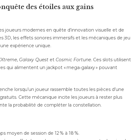
conquête des étoiles aux gains
 les joueurs modernes en quête d’innovation visuelle et de
 3D, les effets sonores immersifs et les mécaniques de jeu
t une expérience unique.
XXtreme
,
Galaxy Quest
et
Cosmic Fortune
. Ces slots utilisent
ires qui alimentent un jackpot « mega‑galaxy » pouvant
clenche lorsqu’un joueur rassemble toutes les pièces d’une
gratuits. Cette mécanique incite les joueurs à rester plus
e la probabilité de compléter la constellation.
s moyen de session de 12 % à 18 %.