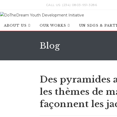
Skip
CALL US: (234) 0803-951-3286
to
content
ABOUT US
OUR WORKS
UN SDGS & PART
Blog
Des pyramides 
les thèmes de m
façonnent les ja