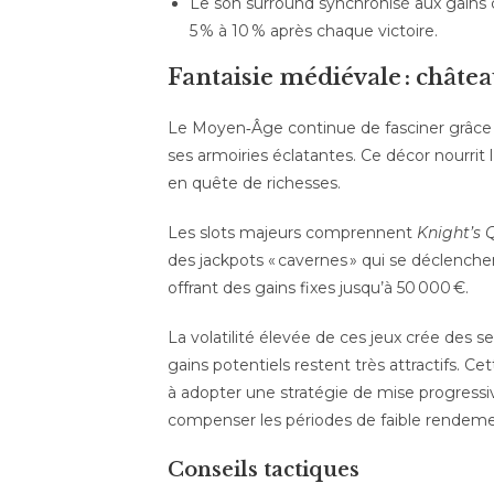
Le son surround synchronisé aux gains 
5 % à 10 % après chaque victoire.
Fantaisie médiévale : châtea
Le Moyen‑Âge continue de fasciner grâce 
ses armoiries éclatantes. Ce décor nourrit
en quête de richesses.
Les slots majeurs comprennent
Knight’s 
des jackpots « cavernes » qui se déclenche
offrant des gains fixes jusqu’à 50 000 €.
La volatilité élevée de ces jeux crée des 
gains potentiels restent très attractifs. Ce
à adopter une stratégie de mise progressi
compenser les périodes de faible rendeme
Conseils tactiques