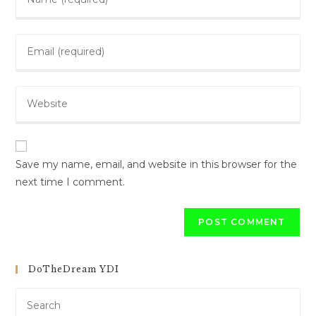
your
name
Enter
or
your
username
email
to
Enter
address
comment
your
to
website
comment
URL
(optional)
Save my name, email, and website in this browser for the
next time I comment.
DoTheDream YDI