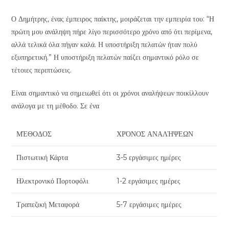
Ο Δημήτρης, ένας έμπειρος παίκτης, μοιράζεται την εμπειρία του: “Η
πρώτη μου ανάληψη πήρε λίγο περισσότερο χρόνο από ότι περίμενα,
αλλά τελικά όλα πήγαν καλά. Η υποστήριξη πελατών ήταν πολύ
εξυπηρετική.” Η υποστήριξη πελατών παίζει σημαντικό ρόλο σε
τέτοιες περιπτώσεις.
Είναι σημαντικό να σημειωθεί ότι οι χρόνοι αναλήψεων ποικίλλουν
ανάλογα με τη μέθοδο. Σε ένα
ΜΈΘΟΔΟΣ
ΧΡΌΝΟΣ ΑΝΑΛΉΨΕΩΝ
Πιστωτική Κάρτα
3-5 εργάσιμες ημέρες
Ηλεκτρονικό Πορτοφόλι
1-2 εργάσιμες ημέρες
Τραπεζική Μεταφορά
5-7 εργάσιμες ημέρες