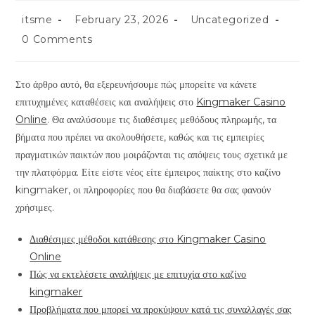
Post
Post
Post
itsme
February 23, 2026
Uncategorized
author:
published:
category:
Post
0 Comments
comments:
Στο άρθρο αυτό, θα εξερευνήσουμε πώς μπορείτε να κάνετε
επιτυχημένες καταθέσεις και αναλήψεις στο
Kingmaker Casino
Online
. Θα αναλύσουμε τις διαθέσιμες μεθόδους πληρωμής, τα
βήματα που πρέπει να ακολουθήσετε, καθώς και τις εμπειρίες
πραγματικών παικτών που μοιράζονται τις απόψεις τους σχετικά με
την πλατφόρμα. Είτε είστε νέος είτε έμπειρος παίκτης στο καζίνο
kingmaker, οι πληροφορίες που θα διαβάσετε θα σας φανούν
χρήσιμες.
Διαθέσιμες μέθοδοι κατάθεσης στο Kingmaker Casino
Online
Πώς να εκτελέσετε αναλήψεις με επιτυχία στο καζίνο
kingmaker
Προβλήματα που μπορεί να προκύψουν κατά τις συναλλαγές σας