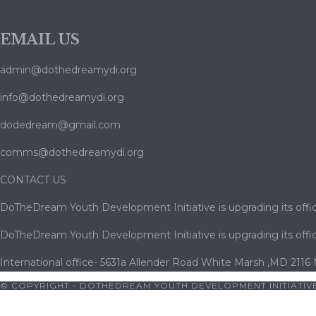
EMAIL US
admin@dothedreamydi.org
info@dothedreamydi.org
dodedream@gmail.com
comms@dothedreamydi.org
CONTACT US
DoTheDream Youth Development Initiative is upgrading its offic
DoTheDream Youth Development Initiative is upgrading its offic
International office- 5631a Allender Road White Marsh ,MD 2116
© COPYRIGHT - DOTHEDREAM YOUTH DEVELOPMENT INITIATIVE
rno
|
cocuk pornosu
|
sexs
|
porno
|
cocuk pornosu
|
porno
|
coc