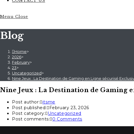
CONTACT US
Menu
Close
Blog
Home
>
2026
>
February
>
23
>
Uncategorized
>
Nine Jeux : La Destination de Gaming en Ligne sécurisé Exclusi
Nine Jeux : La Destination de Gaming e
Post author:
itsme
Post published:
February 23, 2026
Post category:
Uncategorized
Post comments:
0 Comments