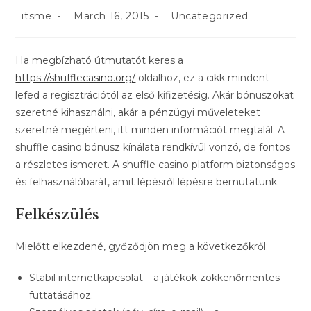
Post
Post
Post
itsme
March 16, 2015
Uncategorized
author:
published:
category:
Ha megbízható útmutatót keres a
https://shufflecasino.org/
oldalhoz, ez a cikk mindent
lefed a regisztrációtól az első kifizetésig. Akár bónuszokat
szeretné kihasználni, akár a pénzügyi műveleteket
szeretné megérteni, itt minden információt megtalál. A
shuffle casino bónusz kínálata rendkívül vonzó, de fontos
a részletes ismeret. A shuffle casino platform biztonságos
és felhasználóbarát, amit lépésről lépésre bemutatunk.
Felkészülés
Mielőtt elkezdené, győződjön meg a következőkről:
Stabil internetkapcsolat – a játékok zökkenőmentes
futtatásához.