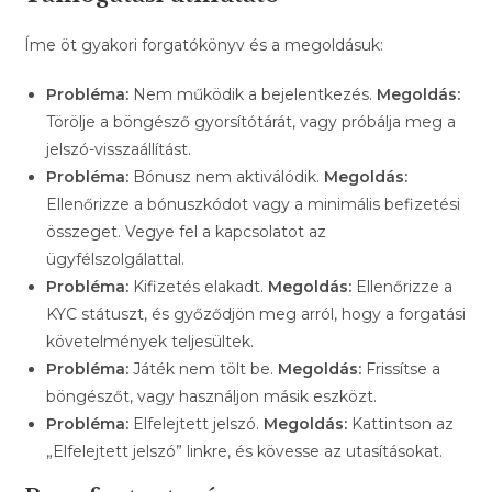
Íme öt gyakori forgatókönyv és a megoldásuk:
Probléma:
Nem működik a bejelentkezés.
Megoldás:
Törölje a böngésző gyorsítótárát, vagy próbálja meg a
jelszó-visszaállítást.
Probléma:
Bónusz nem aktiválódik.
Megoldás:
Ellenőrizze a bónuszkódot vagy a minimális befizetési
összeget. Vegye fel a kapcsolatot az
ügyfélszolgálattal.
Probléma:
Kifizetés elakadt.
Megoldás:
Ellenőrizze a
KYC státuszt, és győződjön meg arról, hogy a forgatási
követelmények teljesültek.
Probléma:
Játék nem tölt be.
Megoldás:
Frissítse a
böngészőt, vagy használjon másik eszközt.
Probléma:
Elfelejtett jelszó.
Megoldás:
Kattintson az
„Elfelejtett jelszó” linkre, és kövesse az utasításokat.