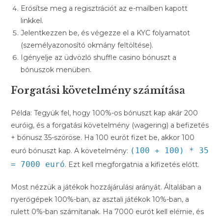
Erősítse meg a regisztrációt az e-mailben kapott
linkkel.
Jelentkezzen be, és végezze el a KYC folyamatot
(személyazonosító okmány feltöltése).
Igényelje az üdvözlő shuffle casino bónuszt a
bónuszok menüben.
Forgatási követelmény számítása
Példa: Tegyük fel, hogy 100%-os bónuszt kap akár 200
euróig, és a forgatási követelmény (wagering) a befizetés
+ bónusz 35-szöröse. Ha 100 eurót fizet be, akkor 100
(100 + 100) * 35
euró bónuszt kap. A követelmény:
= 7000 euró
. Ezt kell megforgatnia a kifizetés előtt.
Most nézzük a játékok hozzájárulási arányát. Általában a
nyerőgépek 100%-ban, az asztali játékok 10%-ban, a
rulett 0%-ban számítanak. Ha 7000 eurót kell elérnie, és