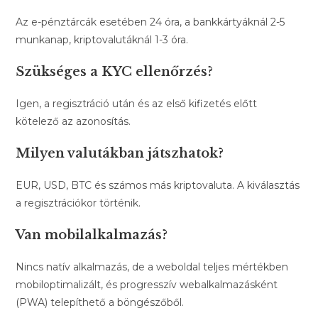
Az e-pénztárcák esetében 24 óra, a bankkártyáknál 2-5
munkanap, kriptovalutáknál 1-3 óra.
Szükséges a KYC ellenőrzés?
Igen, a regisztráció után és az első kifizetés előtt
kötelező az azonosítás.
Milyen valutákban játszhatok?
EUR, USD, BTC és számos más kriptovaluta. A kiválasztás
a regisztrációkor történik.
Van mobilalkalmazás?
Nincs natív alkalmazás, de a weboldal teljes mértékben
mobiloptimalizált, és progresszív webalkalmazásként
(PWA) telepíthető a böngészőből.