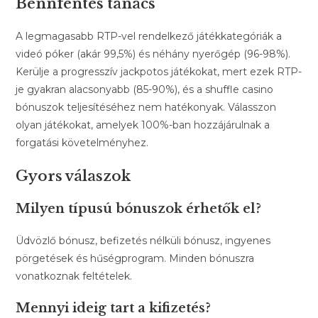
Bennfentes tanács
A legmagasabb RTP-vel rendelkező játékkategóriák a
videó póker (akár 99,5%) és néhány nyerőgép (96-98%).
Kerülje a progresszív jackpotos játékokat, mert ezek RTP-
je gyakran alacsonyabb (85-90%), és a shuffle casino
bónuszok teljesítéséhez nem hatékonyak. Válasszon
olyan játékokat, amelyek 100%-ban hozzájárulnak a
forgatási követelményhez.
Gyors válaszok
Milyen típusú bónuszok érhetők el?
Üdvözlő bónusz, befizetés nélküli bónusz, ingyenes
pörgetések és hűségprogram. Minden bónuszra
vonatkoznak feltételek.
Mennyi ideig tart a kifizetés?