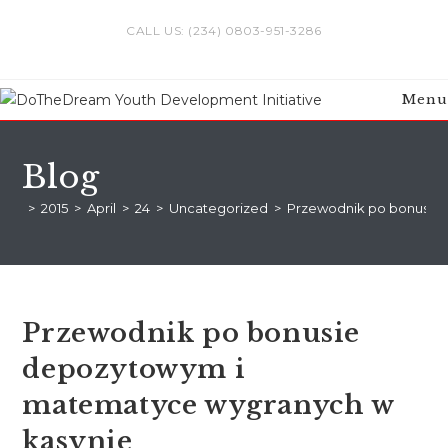
Skip
CALL US: (234) 0803-951-3286
to
content
Menu
Blog
>
2015
>
April
>
24
>
Uncategorized
>
Przewodnik po bonusie
Przewodnik po bonusie
depozytowym i
matematyce wygranych w
kasynie