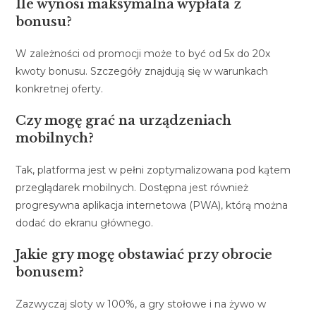
Ile wynosi maksymalna wypłata z
bonusu?
W zależności od promocji może to być od 5x do 20x
kwoty bonusu. Szczegóły znajdują się w warunkach
konkretnej oferty.
Czy mogę grać na urządzeniach
mobilnych?
Tak, platforma jest w pełni zoptymalizowana pod kątem
przeglądarek mobilnych. Dostępna jest również
progresywna aplikacja internetowa (PWA), którą można
dodać do ekranu głównego.
Jakie gry mogę obstawiać przy obrocie
bonusem?
Zazwyczaj sloty w 100%, a gry stołowe i na żywo w