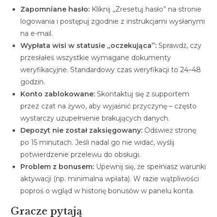
Zapomniane hasło:
Kliknij „Zresetuj hasło” na stronie
logowania i postępuj zgodnie z instrukcjami wysłanymi
na e-mail.
Wypłata wisi w statusie „oczekująca”:
Sprawdź, czy
przesłałeś wszystkie wymagane dokumenty
weryfikacyjne. Standardowy czas weryfikacji to 24–48
godzin.
Konto zablokowane:
Skontaktuj się z supportem
przez czat na żywo, aby wyjaśnić przyczynę – często
wystarczy uzupełnienie brakujących danych.
Depozyt nie został zaksięgowany:
Odśwież stronę
po 15 minutach. Jeśli nadal go nie widać, wyślij
potwierdzenie przelewu do obsługi.
Problem z bonusem:
Upewnij się, że spełniasz warunki
aktywacji (np. minimalna wpłata). W razie wątpliwości
poproś o wgląd w historię bonusów w panelu konta.
Gracze pytają