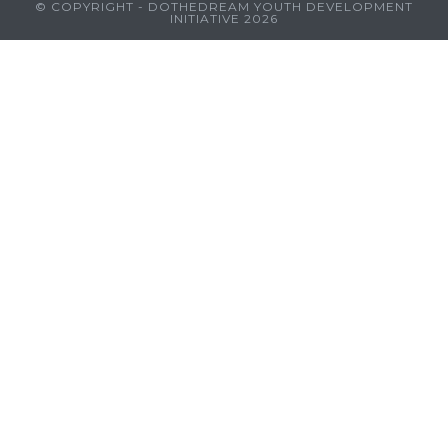
© COPYRIGHT - DOTHEDREAM YOUTH DEVELOPMENT
INITIATIVE 2026
s10
|
bets10 giriş
|
bets10
|
bets10 giriş
|
bets10
|
bets10 giriş
|
ca