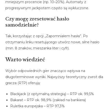
mniejszym procencie (np. 10–20%). Automaty z
progresywnym jackpotem często są wykluczone.
Czy mogę zresetować hasło
samodzielnie?
Tak, korzystając z opcji „Zapomniałem hasła”. Po
otrzymaniu linku resetującego utwórz nowe, silne hasło
(min. 8 znaków, mieszanka liter i cyfr).
Warto wiedzieć
Wybór odpowiednich gier znacząco wpływa na
długoterminowe wyniki. Najwyższy teoretyczny zwrot dla
gracza (RTP) oferują:
Blackjack (z optymalną strategią) – RTP ok. 99,5%
Bakarat – RTP ok. 98,9% (zakład na bankiera)
Ruletka europejska – RTP 97,3%