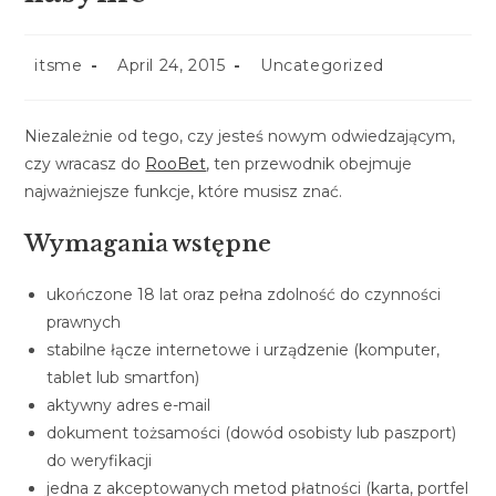
Post
Post
Post
itsme
April 24, 2015
Uncategorized
author:
published:
category:
Niezależnie od tego, czy jesteś nowym odwiedzającym,
czy wracasz do
RooBet
, ten przewodnik obejmuje
najważniejsze funkcje, które musisz znać.
Wymagania wstępne
ukończone 18 lat oraz pełna zdolność do czynności
prawnych
stabilne łącze internetowe i urządzenie (komputer,
tablet lub smartfon)
aktywny adres e-mail
dokument tożsamości (dowód osobisty lub paszport)
do weryfikacji
jedna z akceptowanych metod płatności (karta, portfel