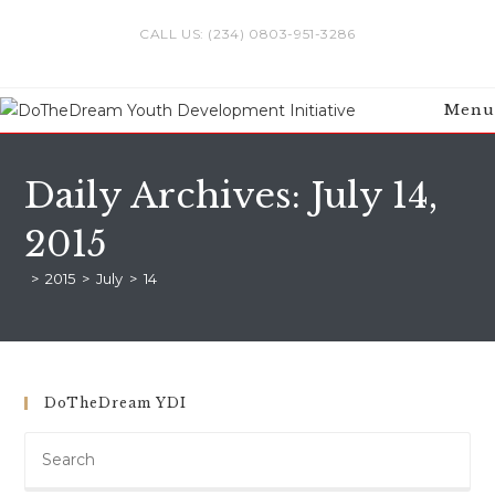
Skip
CALL US: (234) 0803-951-3286
to
content
Menu
Daily Archives: July 14,
2015
>
2015
>
July
>
14
DoTheDream YDI