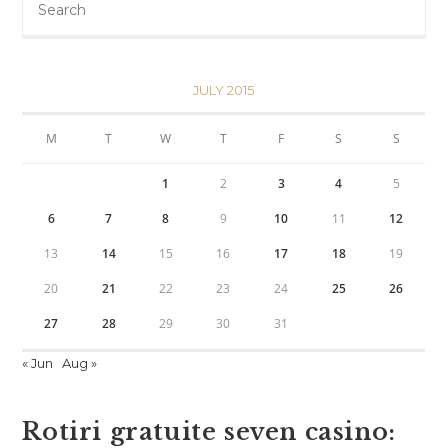
JULY 2015
M
T
W
T
F
S
S
1
2
3
4
5
6
7
8
9
10
11
12
13
14
15
16
17
18
19
20
21
22
23
24
25
26
27
28
29
30
31
« Jun
Aug »
Rotiri gratuite seven casino: