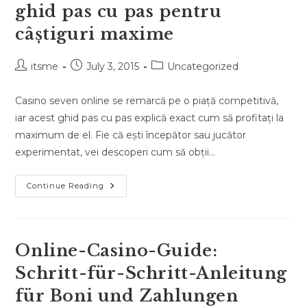
ghid pas cu pas pentru
câștiguri maxime
Post
Post
Post
itsme
July 3, 2015
Uncategorized
author:
published:
category:
Casino seven online se remarcă pe o piață competitivă,
iar acest ghid pas cu pas explică exact cum să profitați la
maximum de el. Fie că ești începător sau jucător
experimentat, vei descoperi cum să obții…
Rotiri
Continue Reading
Gratuite
Seven
Casino:
Ghid
Pas
Cu
Online-Casino-Guide:
Pas
Pentru
Schritt-für-Schritt-Anleitung
Câștiguri
Maxime
für Boni und Zahlungen