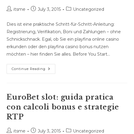
Post
Post
Post
itsme
July 3, 2015
Uncategorized
author:
published:
category:
Dies ist eine praktische Schritt-für-Schritt-Anleitung:
Registrierung, Verifikation, Boni und Zahlungen – ohne
Schnickschnack. Egal, ob Sie ein playfina online casino
erkunden oder den playfina casino bonus nutzen
möchten – hier finden Sie alles. Before You Start…
Online-
Continue Reading
Casino-
Guide:
Schritt-
Für-
Schritt-
Anleitung
EuroBet slot: guida pratica
Für
Boni
con calcoli bonus e strategie
Und
Zahlungen
RTP
Post
Post
Post
itsme
July 3, 2015
Uncategorized